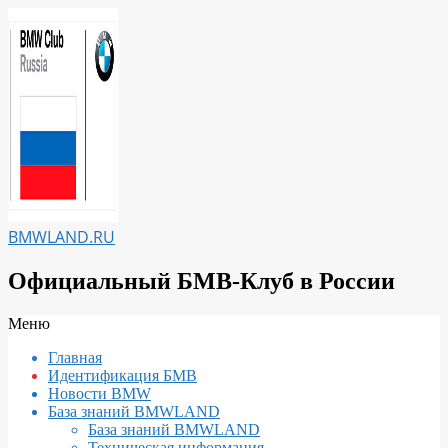
Перейти
к
содержимому
BMWLAND.RU
Официальный БМВ-Клуб в России
Вторичное
Меню
меню
Главная
навигации
Идентификация БМВ
Новости BMW
База знаний BMWLAND
База знаний BMWLAND
Техническая информация