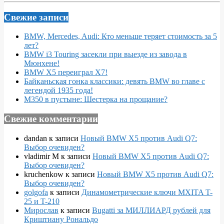
Свежие записи
BMW, Mercedes, Audi: Кто меньше теряет стоимость за 5
лет?
BMW i3 Touring засекли при выезде из завода в
Мюнхене!
BMW X5 переиграл X7!
Байканьская гонка классики: девять BMW во главе с
легендой 1935 года!
M350 в пустыне: Шестерка на прощание?
Свежие комментарии
dandan
к записи
Новый BMW X5 против Audi Q7:
Выбор очевиден?
vladimir M
к записи
Новый BMW X5 против Audi Q7:
Выбор очевиден?
kruchenkow
к записи
Новый BMW X5 против Audi Q7:
Выбор очевиден?
golgofa
к записи
Динамометрические ключи MXITA T-
25 и T-210
Мирослав
к записи
Bugatti за МИЛЛИАРД рублей для
Криштиану Рональдо