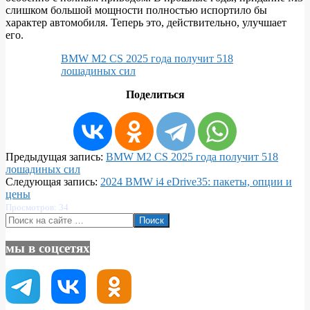
слишком большой мощности полностью испортило бы
характер автомобиля. Теперь это, действительно, улучшает
его.
BMW M2 CS 2025 года получит 518
лошадиных сил
Поделиться
2023-
Предыдущая запись:
BMW M2 CS 2025 года получит 518
06-
лошадиных сил
05
Следующая запись:
2024 BMW i4 eDrive35: пакеты, опции и
цены
Просмотров: 34
Поиск
мы в соцсетях