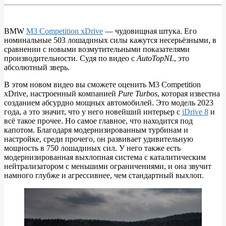
BMW
M3 Competition xDrive
— чудовищная штука. Его
номинальные 503 лошадиных силы кажутся несерьёзными, в
ВИДЕО:
сравнении с новыми возмутительными показателями
750-
производительности. Судя по видео с
AutoTopNL
, это
абсолютный зверь.
сильный
BMW
В этом новом видео вы сможете оценить M3 Competition
xDrive, настроенный компанией
Pure Turbos
, которая известна
M3
созданием абсурдно мощных автомобилей. Это модель 2023
Competition
года, а это значит, что у него новейший интерьер с
iDrive 8
и
всё такое прочее. Но самое главное, что находится под
xDrive
капотом. Благодаря модернизированным турбинам и
—
настройке, среди прочего, он развивает удивительную
мощность в 750 лошадиных сил. У него также есть
настоящее
модернизированная выхлопная система с каталитическим
животное
нейтрализатором с меньшими ограничениями, и она звучит
намного глубже и агрессивнее, чем стандартный выхлоп.