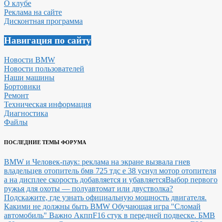
О клубе
Реклама на сайте
Дисконтная программа
Навигация по сайту
Новости BMW
Новости пользователей
Наши машины
Бортовики
Ремонт
Техническая информация
Диагностика
Файлы
ПОСЛЕДНИЕ ТЕМЫ ФОРУМА
BMW и Человек-паук: реклама на экране вызвала гнев
владельцев
отопитель бмв 725 тдс е 38 уснул мотор отопителя
а на дисплее скорость добавляется и убавляется
Выбор первого
ружья для охоты — полуавтомат или двустволка?
Подскажите, где узнать официальную мощность двигателя.
Какими не должны быть BMW
Обучающая игра "Сломай
автомобиль"
Важно Акпп
F16 стук в передней подвеске.
БМВ