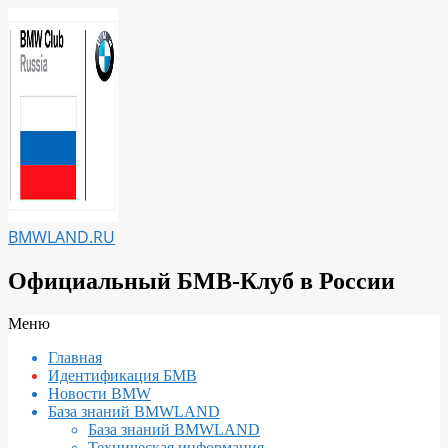
Перейти
к
содержимому
BMWLAND.RU
Официальный БМВ-Клуб в России
Вторичное
Меню
меню
Главная
навигации
Идентификация БМВ
Новости BMW
База знаний BMWLAND
База знаний BMWLAND
Техническая информация