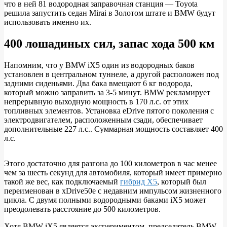
что в ней 81 водородная заправочная станция — Toyota
решила запустить седан Mirai в Золотом штате и BMW будут
использовать именно их.
400 лошадиных сил, запас хода 500 км
Напомним, что у BMW iX5 один из водородных баков
установлен в центральном туннеле, а другой расположен под
задними сиденьями. Два бака вмещают 6 кг водорода,
который можно заправить за 3-5 минут. BMW рекламирует
непрерывную выходную мощность в 170 л.с. от этих
топливных элементов. Установка eDrive пятого поколения с
электродвигателем, расположенным сзади, обеспечивает
дополнительные 227 л.с.. Суммарная мощность составляет 400
л.с.
Этого достаточно для разгона до 100 километров в час менее
чем за шесть секунд для автомобиля, который имеет примерно
такой же вес, как подключаемый
гибрид X5
, который был
переименован в xDrive50e с недавним импульсом жизненного
цикла. С двумя полными водородными баками iX5 может
преодолевать расстояние до 500 километров.
Хотя BMW iX5 является экспериментом, председатель BMW