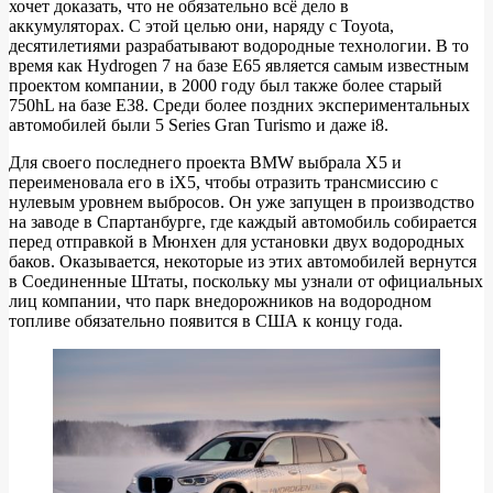
хочет доказать, что не обязательно всё дело в
Водородный
аккумуляторах. С этой целью они, наряду с Toyota,
BMW
десятилетиями разрабатывают водородные технологии. В то
время как Hydrogen 7 на базе E65 является самым известным
iX5
проектом компании, в 2000 году был также более старый
750hL на базе E38. Среди более поздних экспериментальных
автомобилей были 5 Series Gran Turismo и даже i8.
Для своего последнего проекта BMW выбрала X5 и
переименовала его в iX5, чтобы отразить трансмиссию с
нулевым уровнем выбросов. Он уже запущен в производство
на заводе в Спартанбурге, где каждый автомобиль собирается
перед отправкой в ​​Мюнхен для установки двух водородных
баков. Оказывается, некоторые из этих автомобилей вернутся
в Соединенные Штаты, поскольку мы узнали от официальных
лиц компании, что парк внедорожников на водородном
топливе обязательно появится в США к концу года.