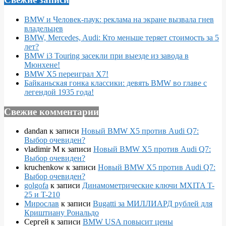
BMW и Человек-паук: реклама на экране вызвала гнев
владельцев
BMW, Mercedes, Audi: Кто меньше теряет стоимость за 5
лет?
BMW i3 Touring засекли при выезде из завода в
Мюнхене!
BMW X5 переиграл X7!
Байканьская гонка классики: девять BMW во главе с
легендой 1935 года!
Свежие комментарии
dandan
к записи
Новый BMW X5 против Audi Q7:
Выбор очевиден?
vladimir M
к записи
Новый BMW X5 против Audi Q7:
Выбор очевиден?
kruchenkow
к записи
Новый BMW X5 против Audi Q7:
Выбор очевиден?
golgofa
к записи
Динамометрические ключи MXITA T-
25 и T-210
Мирослав
к записи
Bugatti за МИЛЛИАРД рублей для
Криштиану Рональдо
Сергей
к записи
BMW USA повысит цены