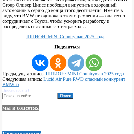
Group Оливер Ципсе пообещал выпустить водородный
автомобиль в серию до конца этого десятилетия. Имейте в
виду, что BMW не одинока в этом стремлении — она тесно
сотрудничает с Toyota, чтобы ускорить разработку и
распределить связанные с этим расходы.
ШПИОН: MINI Countryman 2025 года
Поделиться
2023-
Предыдущая запись:
ШПИОН: MINI Countryman 2025 года
02-
Следующая запись:
Lucid Air Pure RWD опасный конкурент
16
BMW i5
Просмотров: 21
Поиск
мы в соцсетях
Свежие записи