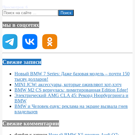
Просмотров: 6
Поиск
мы в соцсетях
Свежие записи
Новый BMW 7 Series: Даже базовая модель – почти 150
тысяч долларов!
MINI JCW: аксессуары, которые оживляют хот-хэтч
BMW M2 CS вернулась: лимитированная Edition Edge!
Электрический AMG CLA 45: Рекорд Нюрбургринга и
BMW
BMW и Человек-паук: реклама на экране вызвала гнев
владельцев
Свежие комментарии
dandan
к записи
Новый BMW X5 против Audi Q7: