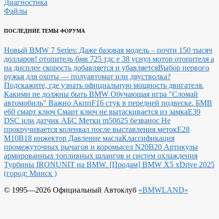
Диагностика
Файлы
ПОСЛЕДНИЕ ТЕМЫ ФОРУМА
Новый BMW 7 Series: Даже базовая модель – почти 150 тысяч
долларов!
отопитель бмв 725 тдс е 38 уснул мотор отопителя а
на дисплее скорость добавляется и убавляется
Выбор первого
ружья для охоты — полуавтомат или двустволка?
Подскажите, где узнать официальную мощность двигателя.
Какими не должны быть BMW
Обучающая игра "Сломай
автомобиль"
Важно Акпп
F16 стук в передней подвеске.
БМВ
е60 смарт ключ Смарт ключ не вытаскивается из замка
E39
DSC или датчик АБС
Метки m50б25 безванос Не
прокручивается коленвал после выставления меток
Е28
М10В18 инжектор Давление масла
Классификация
промежуточных рычагов и коромысел N20B20
Артикулы
армированных топливных шлангов и систем охлаждения
Турбины IRONUNIT на BMW.
[Продам] BMW X5 xDrive 2025
(город: Минск )
© 1995—2026 Официальный Автоклуб
«BMWLAND»