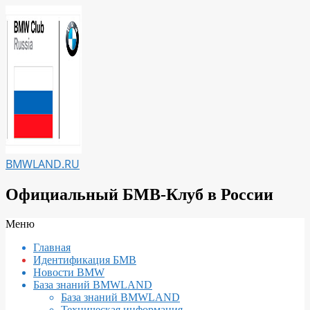
Перейти
к
содержимому
BMWLAND.RU
Официальный БМВ-Клуб в России
Вторичное
Меню
меню
Главная
навигации
Идентификация БМВ
Новости BMW
База знаний BMWLAND
База знаний BMWLAND
Техническая информация