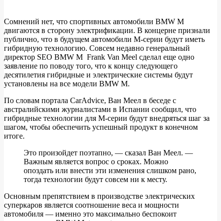
Сомнений нет, что спортивных автомобили BMW M
двигаются в сторону электрификации. В концерне признали
Все
публично, что в будущем автомобили M-серии будут иметь
автомобили
гибридную технологию. Совсем недавно генеральный
директор SEO BMW M Frank Van Meel сделал еще одно
BMW
заявление по поводу того, что к концу следующего
M
десятилетия гибридные и электрические системы будут
установлены на все модели BMW M.
останутся
без
По словам портала CarAdvice, Ван Меел в беседе с
австралийскими журналистами в Испании сообщил, что
бензиновых
гибридные технологии для M-серии будут внедряться шаг за
двигателей
шагом, чтобы обеспечить успешный продукт в конечном
итоге.
Это произойдет поэтапно, — сказал Ван Меел. —
Важным является вопрос о сроках. Можно
опоздать или внести эти изменения слишком рано,
тогда технологии будут совсем ни к месту.
Основным препятствием в производстве электрических
суперкаров является соотношение веса и мощности
автомобиля — именно это максимально беспокоит