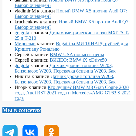
Выбор очевиден?
vladimir M
к записи
Новый BMW X5 против Audi Q7:
Выбор очевиден?
kruchenkow
к записи
Новый BMW X5 против Audi Q7:
Выбор очевиден?
golgofa
к записи
Динамометрические ключи MXITA T-
25 и T-210
Мирослав
к записи
Bugatti за МИЛЛИАРД рублей для
Криштиану Рональдо
Сергей
к записи
BMW USA повысит цены
Сергей
к записи
ВИДЕО: BMW iX xDrive50
golgofa
к записи
Датчик уровня топлива W203,
Бензонасос W203, Перекачка бензина W203, Бак
Никита
к записи
Датчик уровня топлива W203,
Бензонасос W203, Перекачка бензина W203, Бак
Игорь
к записи
Кто лучше? BMW M8 Gran Coupe 2020
года, Audi RS7 2021 года и Mercedes-AMG GT63 S 2021
года
Мы в соцсетях