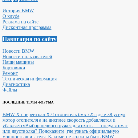
История BMW
О клубе
Реклама на сайте
Дисконтная программа
Навигация по сайту
Новости BMW
Новости пользователей
Наши машины
Бортовики
Ремонт
Техническая информация
Диагностика
Файлы
ПОСЛЕДНИЕ ТЕМЫ ФОРУМА
BMW X5 переиграл X7!
отопитель бмв 725 тдс е 38 уснул
мотор отопителя а на дисплее скорость добавляется и
убавляется
Выбор первого ружья для охоты — полуавтомат
или двустволка?
Подскажите, где узнать официальную
мощность двигателя.
Какими не должны быть BMW