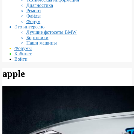
Диагностика
Ремонт
Файлы
Форум
Это интересно
Лучшие фотосеты BMW
Бортовики
Наши машины
Форумы
Кабинет
Войти
apple