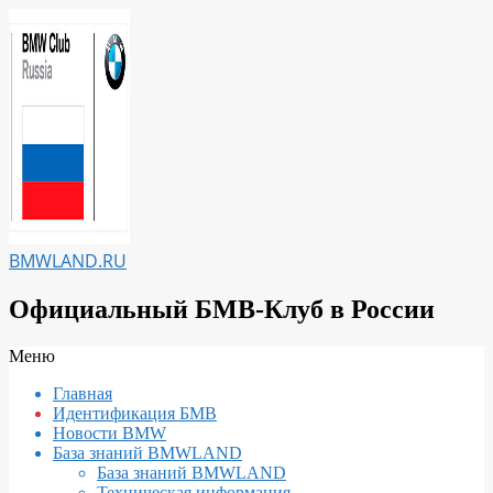
Перейти
к
содержимому
BMWLAND.RU
Официальный БМВ-Клуб в России
Вторичное
Меню
меню
Главная
навигации
Идентификация БМВ
Новости BMW
База знаний BMWLAND
База знаний BMWLAND
Техническая информация