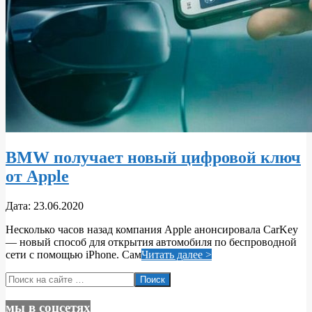
BMW получает новый цифровой ключ
от Apple
2020-
Дата:
23.06.2020
06-
Несколько часов назад компания Apple анонсировала CarKey
23
— новый способ для открытия автомобиля по беспроводной
сети с помощью iPhone. Сам
Читать далее >
Поиск
мы в соцсетях