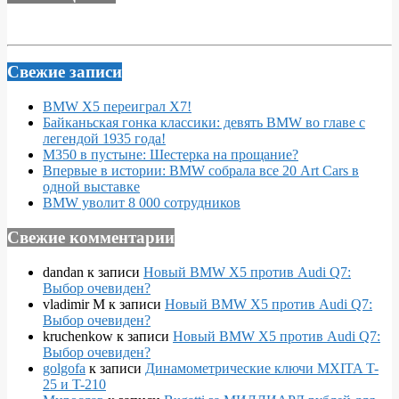
Свежие записи
BMW X5 переиграл X7!
Байканьская гонка классики: девять BMW во главе с
легендой 1935 года!
M350 в пустыне: Шестерка на прощание?
Впервые в истории: BMW собрала все 20 Art Cars в
одной выставке
BMW уволит 8 000 сотрудников
Свежие комментарии
dandan
к записи
Новый BMW X5 против Audi Q7:
Выбор очевиден?
vladimir M
к записи
Новый BMW X5 против Audi Q7:
Выбор очевиден?
kruchenkow
к записи
Новый BMW X5 против Audi Q7:
Выбор очевиден?
golgofa
к записи
Динамометрические ключи MXITA T-
25 и T-210