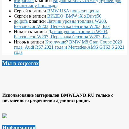
Мирослав
к записи
Bugatti за МИЛЛИАРД рублей для
Криштиану Рональдо
Сергей
к записи
BMW USA повысит цены
Сергей
к записи
ВИДЕО: BMW iX xDrive50
golgofa
к записи
Датчик уровня топлива W203,
Бензонасос W203, Перекачка бензина W203, Бак
Никита
к записи
Датчик уровня топлива W203,
Бензонасос W203, Перекачка бензина W203, Бак
Игорь
к записи
Кто лучше? BMW M8 Gran Coupe 2020
года, Audi RS7 2021 года и Mercedes-AMG GT63 S 2021
года
Мы в соцсетях
Использование материалов BMWLAND.RU только с
письменного разрешения администрации.
Информация