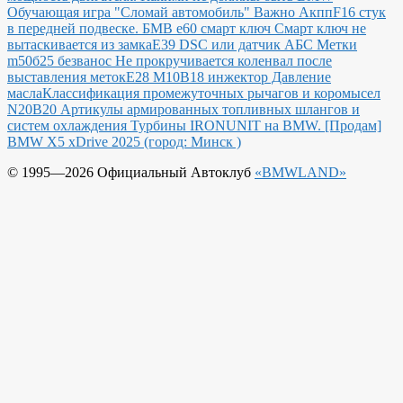
Обучающая игра "Сломай автомобиль"
Важно Акпп
F16 стук
в передней подвеске.
БМВ е60 смарт ключ Смарт ключ не
вытаскивается из замка
E39 DSC или датчик АБС
Метки
m50б25 безванос Не прокручивается коленвал после
выставления меток
Е28 М10В18 инжектор Давление
масла
Классификация промежуточных рычагов и коромысел
N20B20
Артикулы армированных топливных шлангов и
систем охлаждения
Турбины IRONUNIT на BMW.
[Продам]
BMW X5 xDrive 2025 (город: Минск )
© 1995—2026 Официальный Автоклуб
«BMWLAND»