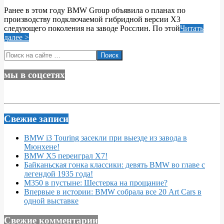
11-
Ранее в этом году BMW Group объявила о планах по
29
производству подключаемой гибридной версии X3
следующего поколения на заводе Росслин. По этой
Читать
далее >
Поиск
мы в соцсетях
Свежие записи
BMW i3 Touring засекли при выезде из завода в
Мюнхене!
BMW X5 переиграл X7!
Байканьская гонка классики: девять BMW во главе с
легендой 1935 года!
M350 в пустыне: Шестерка на прощание?
Впервые в истории: BMW собрала все 20 Art Cars в
одной выставке
Свежие комментарии