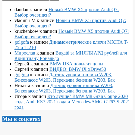
dandan
к записи
Новый BMW X5 против Audi Q7:
Выбор очевиден?
vladimir M
к записи
Новый BMW X5 против Audi Q7:
Выбор очевиден?
kruchenkow
к записи
Новый BMW X5 против Audi Q7:
Выбор очевиден?
golgofa
к записи
Динамометрические ключи MXITA T-
25 и T-210
Мирослав
к записи
Bugatti за МИЛЛИАРД рублей для
Криштиану Рональдо
Сергей
к записи
BMW USA повысит цены
Сергей
к записи
ВИДЕО: BMW iX xDrive50
golgofa
к записи
Датчик уровня топлива W203,
Бензонасос W203, Перекачка бензина W203, Бак
Никита
к записи
Датчик уровня топлива W203,
Бензонасос W203, Перекачка бензина W203, Бак
Игорь
к записи
Кто лучше? BMW M8 Gran Coupe 2020
года, Audi RS7 2021 года и Mercedes-AMG GT63 S 2021
года
Мы в соцсетях