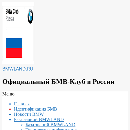
Перейти
к
содержимому
BMWLAND.RU
Официальный БМВ-Клуб в России
Вторичное
Меню
меню
Главная
навигации
Идентификация БМВ
Новости BMW
База знаний BMWLAND
База знаний BMWLAND
Техническая информация