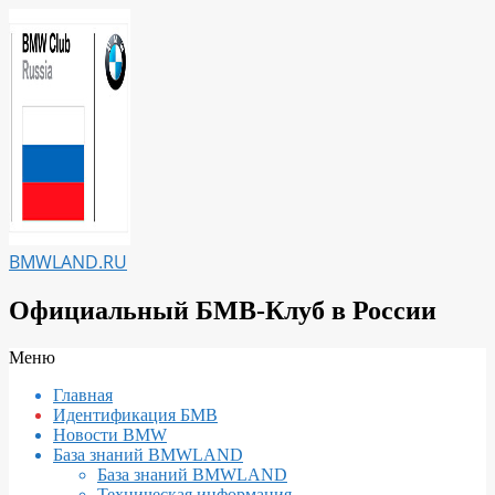
Перейти
к
содержимому
BMWLAND.RU
Официальный БМВ-Клуб в России
Вторичное
Меню
меню
Главная
навигации
Идентификация БМВ
Новости BMW
База знаний BMWLAND
База знаний BMWLAND
Техническая информация