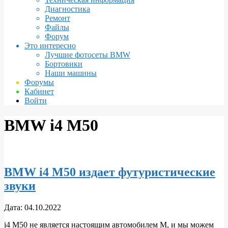
Диагностика
Ремонт
Файлы
Форум
Это интересно
Лучшие фотосеты BMW
Бортовики
Наши машины
Форумы
Кабинет
Войти
BMW i4 M50
BMW i4 M50 издает футуристические
звуки
2022-
Дата:
04.10.2022
10-
i4 M50 не является настоящим автомобилем М, и мы можем
04