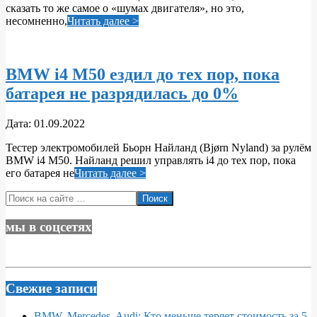
сказать то же самое о «шумах двигателя», но это,
несомненно,
Читать далее >
BMW i4 M50 ездил до тех пор, пока
батарея не разрядилась до 0%
2022-
Дата:
01.09.2022
09-
Тестер электромобилей Бьорн Найланд (Bjørn Nyland) за рулём
01
BMW i4 M50. Найланд решил управлять i4 до тех пор, пока
его батарея не
Читать далее >
Поиск
мы в соцсетях
Свежие записи
BMW, Mercedes, Audi: Кто меньше теряет стоимость за 5