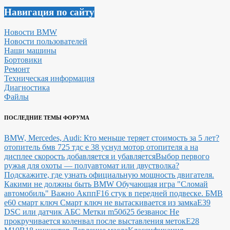
Навигация по сайту
Новости BMW
Новости пользователей
Наши машины
Бортовики
Ремонт
Техническая информация
Диагностика
Файлы
ПОСЛЕДНИЕ ТЕМЫ ФОРУМА
BMW, Mercedes, Audi: Кто меньше теряет стоимость за 5 лет?
отопитель бмв 725 тдс е 38 уснул мотор отопителя а на
дисплее скорость добавляется и убавляется
Выбор первого
ружья для охоты — полуавтомат или двустволка?
Подскажите, где узнать официальную мощность двигателя.
Какими не должны быть BMW
Обучающая игра "Сломай
автомобиль"
Важно Акпп
F16 стук в передней подвеске.
БМВ
е60 смарт ключ Смарт ключ не вытаскивается из замка
E39
DSC или датчик АБС
Метки m50б25 безванос Не
прокручивается коленвал после выставления меток
Е28