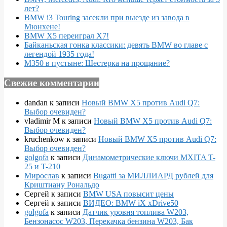
лет?
BMW i3 Touring засекли при выезде из завода в
Мюнхене!
BMW X5 переиграл X7!
Байканьская гонка классики: девять BMW во главе с
легендой 1935 года!
M350 в пустыне: Шестерка на прощание?
Свежие комментарии
dandan
к записи
Новый BMW X5 против Audi Q7:
Выбор очевиден?
vladimir M
к записи
Новый BMW X5 против Audi Q7:
Выбор очевиден?
kruchenkow
к записи
Новый BMW X5 против Audi Q7:
Выбор очевиден?
golgofa
к записи
Динамометрические ключи MXITA T-
25 и T-210
Мирослав
к записи
Bugatti за МИЛЛИАРД рублей для
Криштиану Рональдо
Сергей
к записи
BMW USA повысит цены
Сергей
к записи
ВИДЕО: BMW iX xDrive50
golgofa
к записи
Датчик уровня топлива W203,
Бензонасос W203, Перекачка бензина W203, Бак