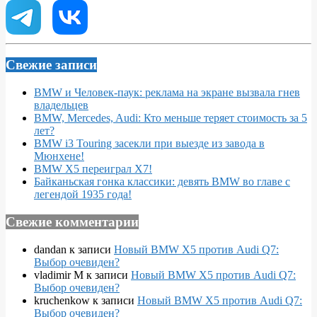
Свежие записи
BMW и Человек-паук: реклама на экране вызвала гнев
владельцев
BMW, Mercedes, Audi: Кто меньше теряет стоимость за 5
лет?
BMW i3 Touring засекли при выезде из завода в
Мюнхене!
BMW X5 переиграл X7!
Байканьская гонка классики: девять BMW во главе с
легендой 1935 года!
Свежие комментарии
dandan
к записи
Новый BMW X5 против Audi Q7:
Выбор очевиден?
vladimir M
к записи
Новый BMW X5 против Audi Q7:
Выбор очевиден?
kruchenkow
к записи
Новый BMW X5 против Audi Q7:
Выбор очевиден?