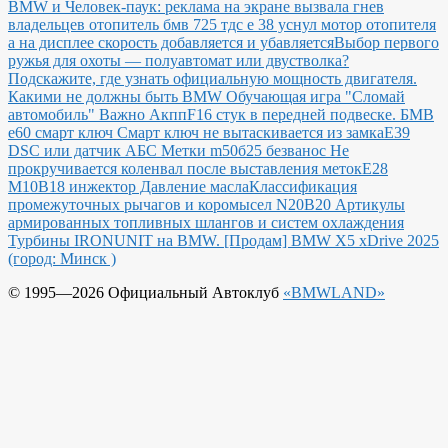
BMW и Человек-паук: реклама на экране вызвала гнев
владельцев
отопитель бмв 725 тдс е 38 уснул мотор отопителя
а на дисплее скорость добавляется и убавляется
Выбор первого
ружья для охоты — полуавтомат или двустволка?
Подскажите, где узнать официальную мощность двигателя.
Какими не должны быть BMW
Обучающая игра "Сломай
автомобиль"
Важно Акпп
F16 стук в передней подвеске.
БМВ
е60 смарт ключ Смарт ключ не вытаскивается из замка
E39
DSC или датчик АБС
Метки m50б25 безванос Не
прокручивается коленвал после выставления меток
Е28
М10В18 инжектор Давление масла
Классификация
промежуточных рычагов и коромысел N20B20
Артикулы
армированных топливных шлангов и систем охлаждения
Турбины IRONUNIT на BMW.
[Продам] BMW X5 xDrive 2025
(город: Минск )
© 1995—2026 Официальный Автоклуб
«BMWLAND»