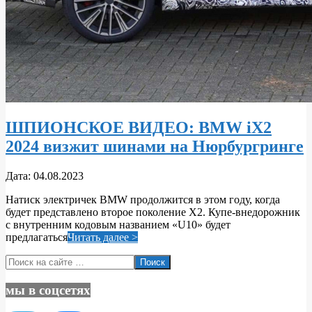
ШПИОНСКОЕ ВИДЕО: BMW iX2
2024 визжит шинами на Нюрбургринге
2023-
Дата:
04.08.2023
08-
Натиск электричек BMW продолжится в этом году, когда
04
будет представлено второе поколение X2. Купе-внедорожник
с внутренним кодовым названием «U10» будет
предлагаться
Читать далее >
Поиск
мы в соцсетях