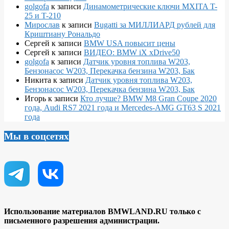
golgofa
к записи
Динамометрические ключи MXITA T-
25 и T-210
Мирослав
к записи
Bugatti за МИЛЛИАРД рублей для
Криштиану Рональдо
Сергей
к записи
BMW USA повысит цены
Сергей
к записи
ВИДЕО: BMW iX xDrive50
golgofa
к записи
Датчик уровня топлива W203,
Бензонасос W203, Перекачка бензина W203, Бак
Никита
к записи
Датчик уровня топлива W203,
Бензонасос W203, Перекачка бензина W203, Бак
Игорь
к записи
Кто лучше? BMW M8 Gran Coupe 2020
года, Audi RS7 2021 года и Mercedes-AMG GT63 S 2021
года
Мы в соцсетях
Использование материалов BMWLAND.RU только с
письменного разрешения администрации.