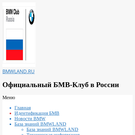
Перейти
к
содержимому
BMWLAND.RU
Официальный БМВ-Клуб в России
Вторичное
Меню
меню
Главная
навигации
Идентификация БМВ
Новости BMW
База знаний BMWLAND
База знаний BMWLAND
Техническая информация