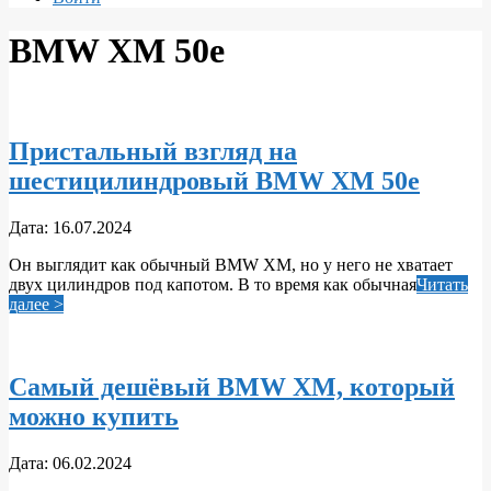
BMW XM 50e
Пристальный взгляд на
шестицилиндровый BMW XM 50e
2024-
Дата:
16.07.2024
07-
Он выглядит как обычный BMW XM, но у него не хватает
16
двух цилиндров под капотом. В то время как обычная
Читать
далее >
Самый дешёвый BMW XM, который
можно купить
2024-
Дата:
06.02.2024
02-