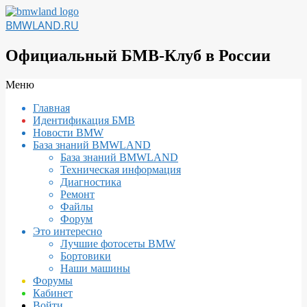
Перейти
к
BMWLAND.RU
содержимому
Официальный БМВ-Клуб в России
Вторичное
Меню
меню
Главная
навигации
Идентификация БМВ
Новости BMW
База знаний BMWLAND
База знаний BMWLAND
Техническая информация
Диагностика
Ремонт
Файлы
Форум
Это интересно
Лучшие фотосеты BMW
Бортовики
Наши машины
Форумы
Кабинет
Войти