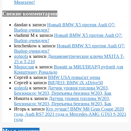
Мюнхене!
Свежие комментарии
dandan
к записи
Новый BMW X5 против Audi Q7:
Выбор очевиден?
vladimir M
к записи
Новый BMW X5 против Audi Q7:
Выбор очевиден?
kruchenkow
к записи
Новый BMW X5 против Audi Q7:
Выбор очевиден?
golgofa
к записи
Динамометрические ключи MXITA T-
25 и T-210
Мирослав
к записи
Bugatti за МИЛЛИАРД рублей для
Криштиану Рональдо
Сергей
к записи
BMW USA повысит цены
Сергей
к записи
ВИДЕО: BMW iX xDrive50
golgofa
к записи
Датчик уровня топлива W203,
Бензонасос W203, Перекачка бензина W203, Бак
Никита
к записи
Датчик уровня топлива W203,
Бензонасос W203, Перекачка бензина W203, Бак
Игорь
к записи
Кто лучше? BMW M8 Gran Coupe 2020
года, Audi RS7 2021 года и Mercedes-AMG GT63 S 2021
года
Мы в соцсетях