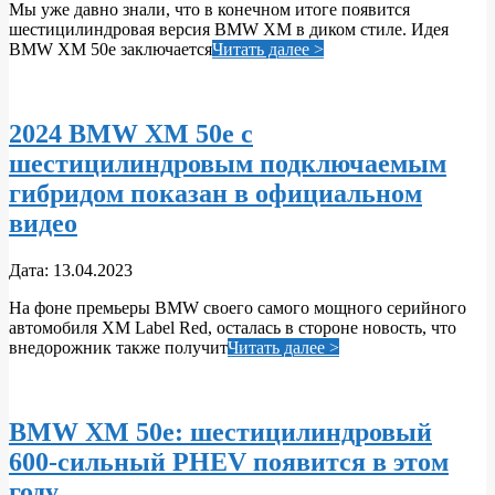
Мы уже давно знали, что в конечном итоге появится
06
шестицилиндровая версия BMW XM в диком стиле. Идея
BMW XM 50e заключается
Читать далее >
2024 BMW XM 50e с
шестицилиндровым подключаемым
гибридом показан в официальном
видео
2023-
Дата:
13.04.2023
04-
На фоне премьеры BMW своего самого мощного серийного
13
автомобиля XM Label Red, осталась в стороне новость, что
внедорожник также получит
Читать далее >
BMW XM 50e: шестицилиндровый
600-сильный PHEV появится в этом
году