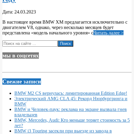
2023-
Дата:
24.03.2023
03-
В настоящее время BMW XM предлагается исключительно с
24
двигателем V8, однако, через несколько месяцев будет
представлена ​​«модель начального уровня» с
Читать далее >
Поиск
мы в соцсетях
Свежие записи
BMW M2 CS вернулась: лимитированная Edition Edge!
Электрический AMG CLA 45: Рекорд Нюрбургринга и
BMW
BMW и Человек-паук: реклама на экране вызвала гнев
владельцев
BMW, Mercedes, Audi: Кто меньше теряет стоимость за 5
лет?
BMW i3 Touring засекли при выезде из завода в