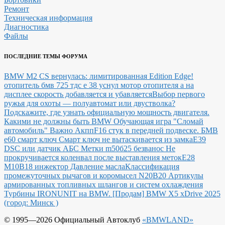
Ремонт
Техническая информация
Диагностика
Файлы
ПОСЛЕДНИЕ ТЕМЫ ФОРУМА
BMW M2 CS вернулась: лимитированная Edition Edge!
отопитель бмв 725 тдс е 38 уснул мотор отопителя а на
дисплее скорость добавляется и убавляется
Выбор первого
ружья для охоты — полуавтомат или двустволка?
Подскажите, где узнать официальную мощность двигателя.
Какими не должны быть BMW
Обучающая игра "Сломай
автомобиль"
Важно Акпп
F16 стук в передней подвеске.
БМВ
е60 смарт ключ Смарт ключ не вытаскивается из замка
E39
DSC или датчик АБС
Метки m50б25 безванос Не
прокручивается коленвал после выставления меток
Е28
М10В18 инжектор Давление масла
Классификация
промежуточных рычагов и коромысел N20B20
Артикулы
армированных топливных шлангов и систем охлаждения
Турбины IRONUNIT на BMW.
[Продам] BMW X5 xDrive 2025
(город: Минск )
© 1995—2026 Официальный Автоклуб
«BMWLAND»