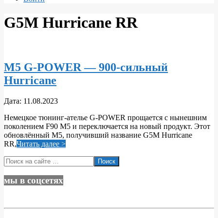
G5M Hurricane RR
M5 G-POWER — 900-сильный
Hurricane
2023-
Дата:
11.08.2023
08-
Немецкое тюнинг-ателье G-POWER прощается с нынешним
11
поколением F90 M5 и переключается на новый продукт. Этот
обновлённый M5, получивший название G5M Hurricane
RR,
Читать далее >
Поиск
мы в соцсетях