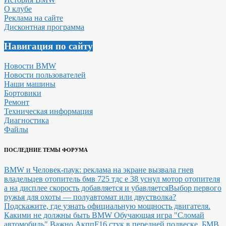
О клубе
Реклама на сайте
Дисконтная программа
Навигация по сайту
Новости BMW
Новости пользователей
Наши машины
Бортовики
Ремонт
Техническая информация
Диагностика
Файлы
ПОСЛЕДНИЕ ТЕМЫ ФОРУМА
BMW и Человек-паук: реклама на экране вызвала гнев
владельцев
отопитель бмв 725 тдс е 38 уснул мотор отопителя
а на дисплее скорость добавляется и убавляется
Выбор первого
ружья для охоты — полуавтомат или двустволка?
Подскажите, где узнать официальную мощность двигателя.
Какими не должны быть BMW
Обучающая игра "Сломай
автомобиль"
Важно Акпп
F16 стук в передней подвеске.
БМВ