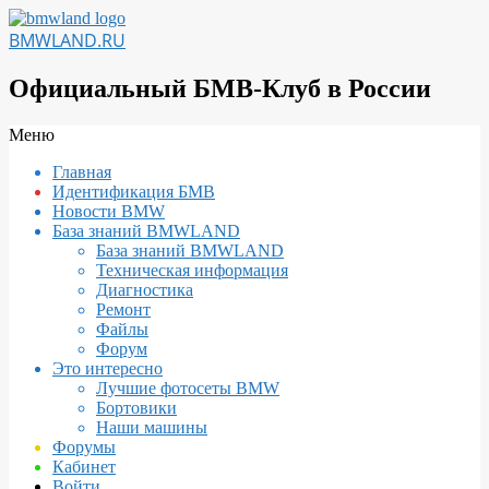
Перейти
к
BMWLAND.RU
содержимому
Официальный БМВ-Клуб в России
Вторичное
Меню
меню
Главная
навигации
Идентификация БМВ
Новости BMW
База знаний BMWLAND
База знаний BMWLAND
Техническая информация
Диагностика
Ремонт
Файлы
Форум
Это интересно
Лучшие фотосеты BMW
Бортовики
Наши машины
Форумы
Кабинет
Войти