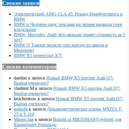
Свежие записи
Электрический AMG CLA 45: Рекорд Нюрбургринга и
BMW
BMW и Человек-паук: реклама на экране вызвала гнев
владельцев
BMW, Mercedes, Audi: Кто меньше теряет стоимость за 5
лет?
BMW i3 Touring засекли при выезде из завода в
Мюнхене!
BMW X5 переиграл X7!
Свежие комментарии
dandan
к записи
Новый BMW X5 против Audi Q7:
Выбор очевиден?
vladimir M
к записи
Новый BMW X5 против Audi Q7:
Выбор очевиден?
kruchenkow
к записи
Новый BMW X5 против Audi Q7:
Выбор очевиден?
golgofa
к записи
Динамометрические ключи MXITA T-
25 и T-210
Мирослав
к записи
Bugatti за МИЛЛИАРД рублей для
Криштиану Рональдо