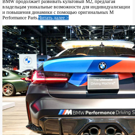
BMW продолжает развивать культовый M2, предлагая
25
владельцам уникальные возможности для индивидуализации
и повышения динамики с помощью оригинальных M
Performance Parts.
Читать далее >