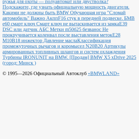
ружья для охоты — полуавтомат или двустволка?
Подскажите, где узнать официальную мощность двигателя.
Какими не должны быть BMW
Обучающая игра "Сломай
автомобиль"
Важно Акпп
F16 стук в передней подвеске.
БМВ
е60 смарт ключ Смарт ключ не вытаскивается из замка
E39
DSC или датчик АБС
Метки m50б25 безванос Не
прокручивается коленвал после выставления меток
Е28
М10В18 инжектор Давление масла
Классификация
промежуточных рычагов и коромысел N20B20
Артикулы
армированных топливных шлангов и систем охлаждения
Турбины IRONUNIT на BMW.
[Продам] BMW X5 xDrive 2025
(город: Минск )
© 1995—2026 Официальный Автоклуб
«BMWLAND»