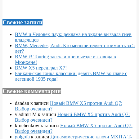
Свежие записи
BMW и Человек-паук: реклама на экране вызвала гнев
владельцев
BMW, Mercedes, Audi: Кто меньше теряет стоимость за 5
лет?
BMW i3 Touring засекли при выезде из завода в
Мюнхене!
BMW X5 переиграл X7!
Байканьская гонка классики: девять BMW во главе с
легендой 1935 года!
Свежие комментарии
dandan
к записи
Новый BMW X5 против Audi Q7:
Выбор очевиден?
vladimir M
к записи
Новый BMW X5 против Audi Q7:
Выбор очевиден?
kruchenkow
к записи
Новый BMW X5 против Audi Q7:
Выбор очевиден?
golgofa
к записи
Динамометрические ключи MXITA T-