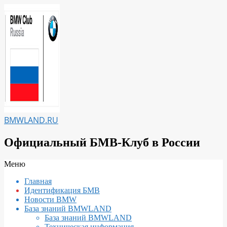
Перейти
к
содержимому
BMWLAND.RU
Официальный БМВ-Клуб в России
Вторичное
Меню
меню
Главная
навигации
Идентификация БМВ
Новости BMW
База знаний BMWLAND
База знаний BMWLAND
Техническая информация