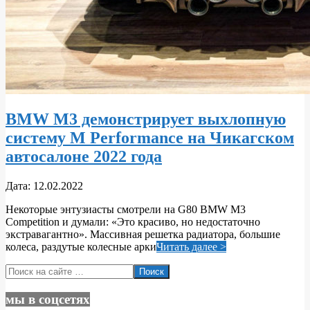
BMW M3 демонстрирует выхлопную
систему M Performance на Чикагском
автосалоне 2022 года
2022-
Дата:
12.02.2022
02-
Некоторые энтузиасты смотрели на G80 BMW M3
12
Competition и думали: «Это красиво, но недостаточно
экстравагантно». Массивная решетка радиатора, большие
колеса, раздутые колесные арки
Читать далее >
Поиск
мы в соцсетях