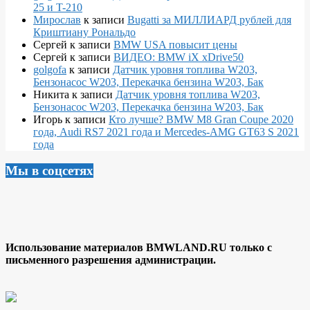
25 и T-210
Мирослав
к записи
Bugatti за МИЛЛИАРД рублей для
Криштиану Рональдо
Сергей
к записи
BMW USA повысит цены
Сергей
к записи
ВИДЕО: BMW iX xDrive50
golgofa
к записи
Датчик уровня топлива W203,
Бензонасос W203, Перекачка бензина W203, Бак
Никита
к записи
Датчик уровня топлива W203,
Бензонасос W203, Перекачка бензина W203, Бак
Игорь
к записи
Кто лучше? BMW M8 Gran Coupe 2020
года, Audi RS7 2021 года и Mercedes-AMG GT63 S 2021
года
Мы в соцсетях
Использование материалов BMWLAND.RU только с
письменного разрешения администрации.