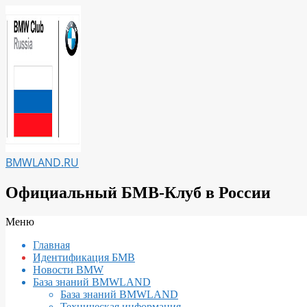
Перейти
к
содержимому
BMWLAND.RU
Официальный БМВ-Клуб в России
Вторичное
Меню
меню
Главная
навигации
Идентификация БМВ
Новости BMW
База знаний BMWLAND
База знаний BMWLAND
Техническая информация