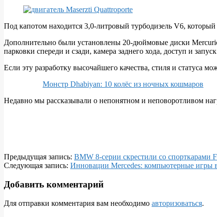
Под капотом находится 3,0-литровый турбодизель V6, который 
Дополнительно были установлены 20-дюймовые диски Mercurio,
парковки спереди и сзади, камера заднего хода, доступ и запуск
Если эту разработку высочайшего качества, стиля и статуса мо
Монстр Dhabiyan: 10 колёс из ночных кошмаров
Недавно мы рассказывали о непонятном и неповоротливом нагр
2019-
Предыдущая запись:
BMW 8-серии скрестили со спорткарами Fe
03-
Следующая запись:
Инновации Mercedes: компьютерные игры 
29
Добавить комментарий
Для отправки комментария вам необходимо
авторизоваться
.