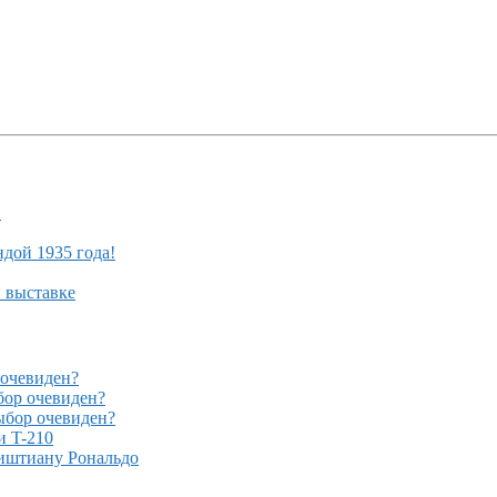
!
ндой 1935 года!
й выставке
очевиден?
ор очевиден?
бор очевиден?
и T-210
иштиану Рональдо