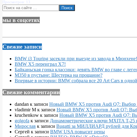
Просмотров: 13
Поиск
мы в соцсетях
Свежие записи
BMW i3 Touring засекли при выезде из завода в Мюнхене
BMW X5 переиграл X7!
Байканьская гонка классики: девять BMW во главе с леге
M350 в пустыне: Шестерка на прощание?
Впервые в истории: BMW собрала все 20 Art Cars в одно
Свежие комментарии
dandan
к записи
Новый BMW X5 против Audi Q7: Выбор 
vladimir M
к записи
Новый BMW X5 против Audi Q7: Выб
kruchenkow
к записи
Новый BMW X5 против Audi Q7: Вы
golgofa
к записи
Динамометрические ключи MXITA T-25 
Мирослав
к записи
Bugatti за МИЛЛИАРД рублей для Кр
Сергей
к записи
BMW USA повысит цены