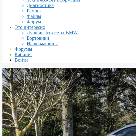
Диагностика
Ремонт
Файлы
Форум
Это интересно
Лучшие фотосеты BMW
Бортовики
Наши машины
Форумы
Кабинет
Войти