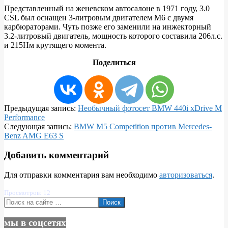
Представленный на женевском автосалоне в 1971 году, 3.0
CSL был оснащен 3-литровым двигателем M6 с двумя
карбюраторами. Чуть позже его заменили на инжекторный
3.2-литровый двигатель, мощность которого составила 206л.с.
и 215Нм крутящего момента.
Поделиться
2018-
Предыдущая запись:
Необычный фотосет BMW 440i xDrive M
12-
Performance
26
Следующая запись:
BMW M5 Competition против Mercedes-
Benz AMG E63 S
Добавить комментарий
Для отправки комментария вам необходимо
авторизоваться
.
Просмотров: 12
Поиск
мы в соцсетях