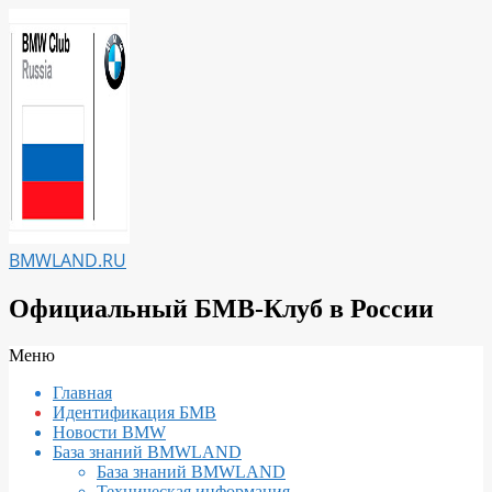
Перейти
к
содержимому
BMWLAND.RU
Официальный БМВ-Клуб в России
Вторичное
Меню
меню
Главная
навигации
Идентификация БМВ
Новости BMW
База знаний BMWLAND
База знаний BMWLAND
Техническая информация