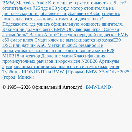
BMW, Mercedes, Audi: Кто меньше теряет стоимость за 5 лет?
отопитель бмв 725 тдс е 38 уснул мотор отопителя а на
дисплее скорость добавляется и убавляется
Выбор первого
ружья для охоты — полуавтомат или двустволка?
Подскажите, где узнать официальную мощность двигателя.
Какими не должны быть BMW
Обучающая игра "Сломай
автомобиль"
Важно Акпп
F16 стук в передней подвеске.
БМВ
е60 смарт ключ Смарт ключ не вытаскивается из замка
E39
DSC или датчик АБС
Метки m50б25 безванос Не
прокручивается коленвал после выставления меток
Е28
М10В18 инжектор Давление масла
Классификация
промежуточных рычагов и коромысел N20B20
Артикулы
армированных топливных шлангов и систем охлаждения
Турбины IRONUNIT на BMW.
[Продам] BMW X5 xDrive 2025
(город: Минск )
© 1995—2026 Официальный Автоклуб
«BMWLAND»