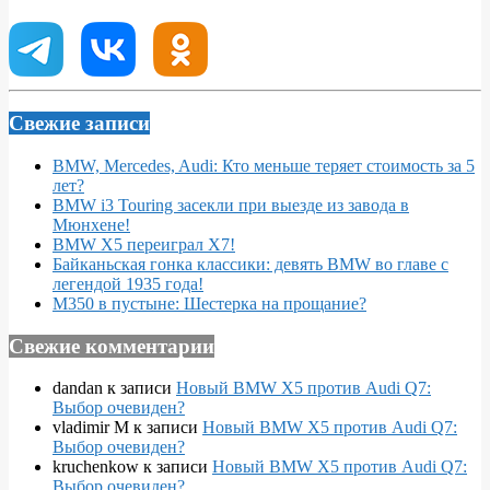
Свежие записи
BMW, Mercedes, Audi: Кто меньше теряет стоимость за 5
лет?
BMW i3 Touring засекли при выезде из завода в
Мюнхене!
BMW X5 переиграл X7!
Байканьская гонка классики: девять BMW во главе с
легендой 1935 года!
M350 в пустыне: Шестерка на прощание?
Свежие комментарии
dandan
к записи
Новый BMW X5 против Audi Q7:
Выбор очевиден?
vladimir M
к записи
Новый BMW X5 против Audi Q7:
Выбор очевиден?
kruchenkow
к записи
Новый BMW X5 против Audi Q7:
Выбор очевиден?