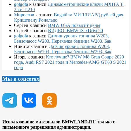
golgofa
к записи
Динамометрические ключи MXITA T-
25 и T-210
Мирослав
к записи
Bugatti за МИЛЛИАРД рублей для
Криштиану Рональдо
Сергей
к записи
BMW USA повысит цены
Сергей
к записи
ВИДЕО: BMW iX xDrive50
golgofa
к записи
Датчик уровня топлива W203,
Бензонасос W203, Перекачка бензина W203, Бак
Никита
к записи
Датчик уровня топлива W203,
Бензонасос W203, Перекачка бензина W203, Бак
Игорь
к записи
Кто лучше? BMW M8 Gran Coupe 2020
года, Audi RS7 2021 года и Mercedes-AMG GT63 S 2021
года
Мы в соцсетях
Использование материалов BMWLAND.RU только с
письменного разрешения администрации.