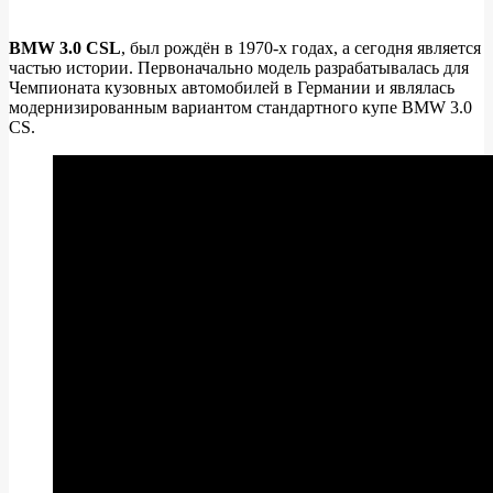
BMW 3.0 CSL
, был рождён в 1970-х годах, а сегодня является
частью истории. Первоначально модель разрабатывалась для
Легенда
Чемпионата кузовных автомобилей в Германии и являлась
из
модернизированным вариантом стандартного купе BMW 3.0
CS.
70-
ых
вернулась
в
наши
дни
в
первозданном
состоянии