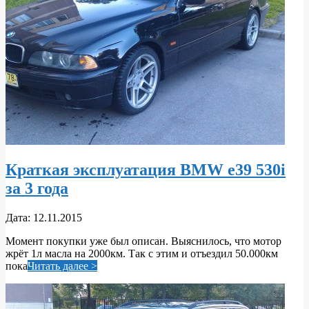
Краткая эксплуатация BMW e39 530i
за 3 года
2015-
Дата:
12.11.2015
11-
Момент покупки уже был описан. Выяснилось, что мотор
12
жрёт 1л масла на 2000км. Так с этим и отъездил 50.000км
пока
Читать далее >