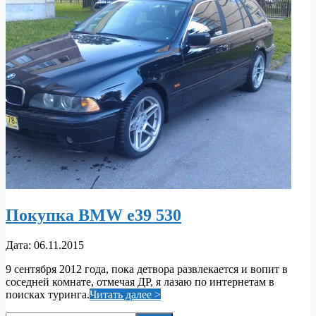
Покупка BMW e39 530
2015-
Дата:
06.11.2015
11-
9 сентября 2012 года, пока детвора развлекается и вопит в
06
соседней комнате, отмечая ДР, я лазаю по интернетам в
поисках туринга.
Читать далее >