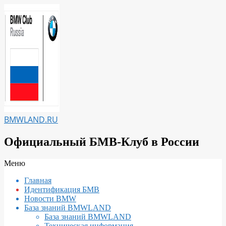
Перейти
к
содержимому
BMWLAND.RU
Официальный БМВ-Клуб в России
Вторичное
Меню
меню
Главная
навигации
Идентификация БМВ
Новости BMW
База знаний BMWLAND
База знаний BMWLAND
Техническая информация