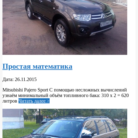
Простая математика
2015-
Дата:
26.11.2015
11-
Mitsubishi Pajero Sport С помощью несложных вычислений
26
узнаём минимальный объём топливного бака: 310 х 2 = 620
литров
Читать далее >