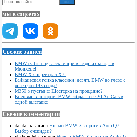
Поиск
мы в соцсетях
Свежие записи
BMW i3 Touring засекли при выезде из завода в
Мюнхене!
BMW X5 переиграл X7!
Байканьская гонка классики: девять BMW во главе с
легендой 1935 года!
M350 в пустыне: Шестерка на прощание?
Впервые в истории: BMW собрала все 20 Art Cars в
одной выставке
Свежие комментарии
dandan
к записи
Новый BMW X5 против Audi Q7:
Выбор очевиден?
vladimir M
к записи
Новый BMW X5 против Audi Q7: