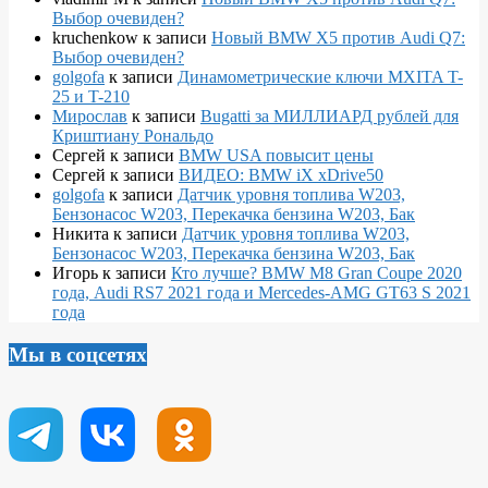
Выбор очевиден?
kruchenkow
к записи
Новый BMW X5 против Audi Q7:
Выбор очевиден?
golgofa
к записи
Динамометрические ключи MXITA T-
25 и T-210
Мирослав
к записи
Bugatti за МИЛЛИАРД рублей для
Криштиану Рональдо
Сергей
к записи
BMW USA повысит цены
Сергей
к записи
ВИДЕО: BMW iX xDrive50
golgofa
к записи
Датчик уровня топлива W203,
Бензонасос W203, Перекачка бензина W203, Бак
Никита
к записи
Датчик уровня топлива W203,
Бензонасос W203, Перекачка бензина W203, Бак
Игорь
к записи
Кто лучше? BMW M8 Gran Coupe 2020
года, Audi RS7 2021 года и Mercedes-AMG GT63 S 2021
года
Мы в соцсетях