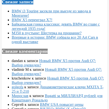
Свежие записи
BMW i3 Touring засекли при выезде из завода в
Мюнхене!
BMW X5 переиграл X7!
Байканьская гонка классики: девять BMW во главе с
легендой 1935 года!
M350 в пустыне: Шестерка на прощание?
Впервые в истории: BMW собрала все 20 Art Cars в
одной выставке
Свежие комментарии
dandan
к записи
Новый BMW X5 против Audi Q7:
Выбор очевиден?
vladimir M
к записи
Новый BMW X5 против Audi Q7:
Выбор очевиден?
kruchenkow
к записи
Новый BMW X5 против Audi Q7:
Выбор очевиден?
golgofa
к записи
Динамометрические ключи MXITA T-
25 и T-210
Мирослав
к записи
Bugatti за МИЛЛИАРД рублей для
Криштиану Рональдо
Сергей
к записи
BMW USA повысит цены
Сергей
к записи
ВИДЕО: BMW iX xDrive50