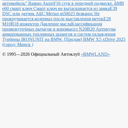
автомобиль"
Важно Акпп
F16 стук в передней подвеске.
БМВ
е60 смарт ключ Смарт ключ не вытаскивается из замка
E39
DSC или датчик АБС
Метки m50б25 безванос Не
прокручивается коленвал после выставления меток
Е28
М10В18 инжектор Давление масла
Классификация
промежуточных рычагов и коромысел N20B20
Артикулы
армированных топливных шлангов и систем охлаждения
Турбины IRONUNIT на BMW.
[Продам] BMW X5 xDrive 2025
(город: Минск )
© 1995—2026 Официальный Автоклуб
«BMWLAND»