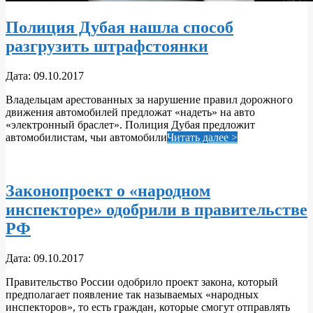
Полиция Дубая нашла способ
разгрузить штрафстоянки
2017-
Дата:
09.10.2017
10-
Владельцам арестованных за нарушение правил дорожного
09
движения автомобилей предложат «надеть» на авто
«электронный браслет». Полиция Дубая предложит
автомобилистам, чьи автомобили
Читать далее >
Законопроект о «народном
инспекторе» одобрили в правительстве
РФ
2017-
Дата:
09.10.2017
10-
Правительство России одобрило проект закона, который
09
предполагает появление так называемых «народных
инспекторов», то есть граждан, которые смогут отправлять