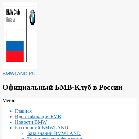
Перейти
к
содержимому
BMWLAND.RU
Официальный БМВ-Клуб в России
Вторичное
Меню
меню
Главная
навигации
Идентификация БМВ
Новости BMW
База знаний BMWLAND
База знаний BMWLAND
Техническая информация