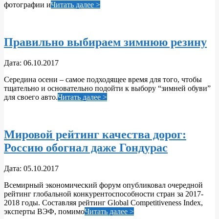
фотографии и
Читать далее >
Правильно выбираем зимнюю резину
2017-
Дата:
06.10.2017
10-
Середина осени – самое подходящее время для того, чтобы
06
тщательно и основательно подойти к выбору “зимней обуви”
для своего авто.
Читать далее >
Мировой рейтинг качества дорог:
Россию обогнал даже Гондурас
2017-
Дата:
05.10.2017
10-
Всемирный экономический форум опубликовал очередной
05
рейтинг глобальной конкурентоспособности стран за 2017-
2018 годы. Составляя рейтинг Global Competitiveness Index,
эксперты ВЭФ, помимо
Читать далее >