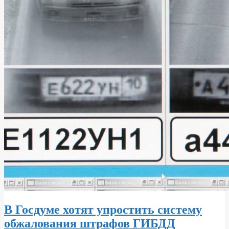
В Госдуме хотят упростить систему
обжалования штрафов ГИБДД