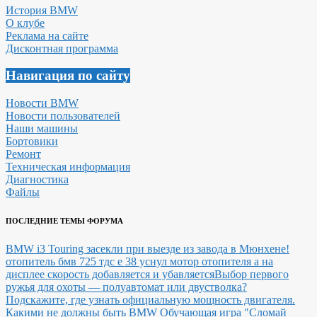
История BMW
О клубе
Реклама на сайте
Дисконтная программа
Навигация по сайту
Новости BMW
Новости пользователей
Наши машины
Бортовики
Ремонт
Техническая информация
Диагностика
Файлы
ПОСЛЕДНИЕ ТЕМЫ ФОРУМА
BMW i3 Touring засекли при выезде из завода в Мюнхене!
отопитель бмв 725 тдс е 38 уснул мотор отопителя а на
дисплее скорость добавляется и убавляется
Выбор первого
ружья для охоты — полуавтомат или двустволка?
Подскажите, где узнать официальную мощность двигателя.
Какими не должны быть BMW
Обучающая игра "Сломай