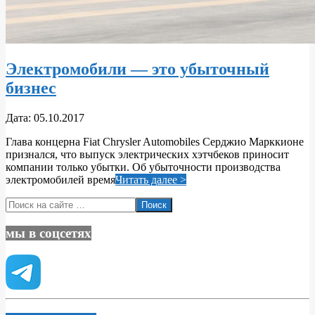
Электромобили — это убыточный
бизнес
2017-
Дата:
05.10.2017
10-
Глава концерна Fiat Chrysler Automobiles Серджио Марккионе
05
признался, что выпуск электрических хэтчбеков приносит
компании только убытки. Об убыточности производства
электромобилей время
Читать далее >
Поиск
мы в соцсетях