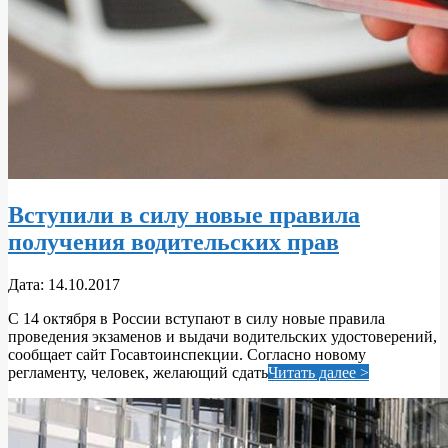
Вступили в силу новые правила
получения водительских прав
2017-
Дата:
14.10.2017
10-
C 14 октября в России вступают в силу новые правила
14
проведения экзаменов и выдачи водительских удостоверений,
сообщает сайт Госавтоинспекции. Согласно новому
регламенту, человек, желающий сдать
Читать далее >