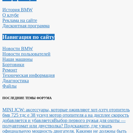
История BMW
О клубе
Реклама на сайте
Дисконтная программа
Навигация по сайту
Новости BMW
Новости пользователей
Наши машины
Бортовики
Ремонт
Техническая информация
Диагностика
Файлы
ПОСЛЕДНИЕ ТЕМЫ ФОРУМА
MINI JCW: аксессуары, которые оживляют хот-хэтч
отопитель
бмв 725 тдс е 38 уснул мотор отопителя а на дисплее скорость
добавляется и убавляется
Выбор первого ружья для охоты —
полуавтомат или двустволка?
Подскажите, где узнать
официальную мощность двигателя.
Какими не должны быть