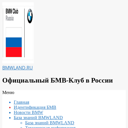
Перейти
к
содержимому
BMWLAND.RU
Официальный БМВ-Клуб в России
Вторичное
Меню
меню
Главная
навигации
Идентификация БМВ
Новости BMW
База знаний BMWLAND
База знаний BMWLAND
Техническая информация