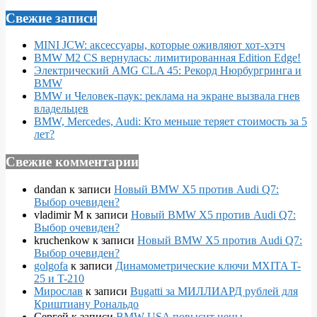
Свежие записи
MINI JCW: аксессуары, которые оживляют хот-хэтч
BMW M2 CS вернулась: лимитированная Edition Edge!
Электрический AMG CLA 45: Рекорд Нюрбургринга и
BMW
BMW и Человек-паук: реклама на экране вызвала гнев
владельцев
BMW, Mercedes, Audi: Кто меньше теряет стоимость за 5
лет?
Свежие комментарии
dandan
к записи
Новый BMW X5 против Audi Q7:
Выбор очевиден?
vladimir M
к записи
Новый BMW X5 против Audi Q7:
Выбор очевиден?
kruchenkow
к записи
Новый BMW X5 против Audi Q7:
Выбор очевиден?
golgofa
к записи
Динамометрические ключи MXITA T-
25 и T-210
Мирослав
к записи
Bugatti за МИЛЛИАРД рублей для
Криштиану Рональдо
Сергей
к записи
BMW USA повысит цены