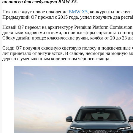
он опасен для следующего BMW X5.
Новый
Audi
Пока все ждут новое поколение
BMW X5
, конкуренты не спят
Предыдущий Q7 прожил с 2015 года, успел получить два рестай
Q7
выходит
Новый Q7 пересел на архитектуру Premium Platform Combustion
дневными ходовыми огнями, основные фары спрятаны за тонир
на
Сбоку дизайн проще: классические ручки, колёса от 20 до 23
охоту
Сзади Q7 получил сквозную световую полосу и подсвеченные ч
за
лет прилетало от энтузиастов. В салоне, несмотря на модную 
BMW
дерево с уменьшенным количеством чёрного глянца.
X5