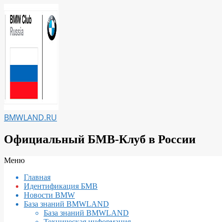
Перейти
к
содержимому
BMWLAND.RU
Официальный БМВ-Клуб в России
Вторичное
Меню
меню
Главная
навигации
Идентификация БМВ
Новости BMW
База знаний BMWLAND
База знаний BMWLAND
Техническая информация