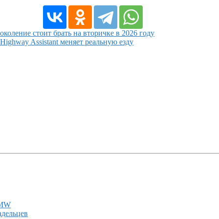
оление стоит брать на вторичке в 2026 году
ighway Assistant меняет реальную езду
BMW
адельцев