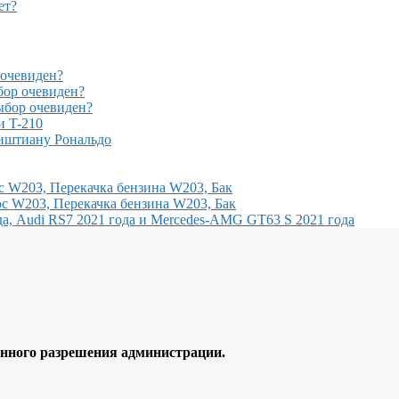
ет?
очевиден?
ор очевиден?
бор очевиден?
и T-210
иштиану Рональдо
с W203, Перекачка бензина W203, Бак
с W203, Перекачка бензина W203, Бак
, Audi RS7 2021 года и Mercedes-AMG GT63 S 2021 года
ного разрешения администрации.