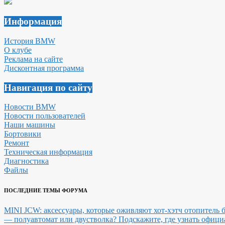
Информация
История BMW
О клубе
Реклама на сайте
Дисконтная программа
Навигация по сайту
Новости BMW
Новости пользователей
Наши машины
Бортовики
Ремонт
Техническая информация
Диагностика
Файлы
ПОСЛЕДНИЕ ТЕМЫ ФОРУМА
MINI JCW: аксессуары, которые оживляют хот-хэтч
отопитель б
— полуавтомат или двустволка?
Подскажите, где узнать офиц