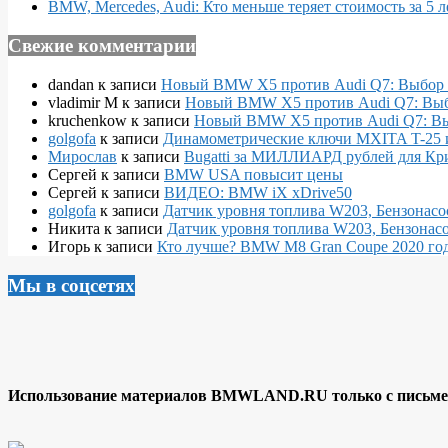
BMW, Mercedes, Audi: Кто меньше теряет стоимость за 5 л
Свежие комментарии
dandan
к записи
Новый BMW X5 против Audi Q7: Выбор 
vladimir M
к записи
Новый BMW X5 против Audi Q7: Выб
kruchenkow
к записи
Новый BMW X5 против Audi Q7: Вы
golgofa
к записи
Динамометрические ключи MXITA T-25 
Мирослав
к записи
Bugatti за МИЛЛИАРД рублей для Кр
Сергей
к записи
BMW USA повысит цены
Сергей
к записи
ВИДЕО: BMW iX xDrive50
golgofa
к записи
Датчик уровня топлива W203, Бензонасо
Никита
к записи
Датчик уровня топлива W203, Бензонасо
Игорь
к записи
Кто лучше? BMW M8 Gran Coupe 2020 года
Мы в соцсетях
Использование материалов BMWLAND.RU только с письмен