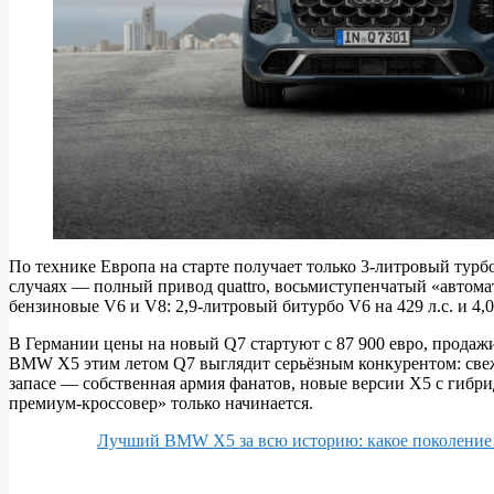
По технике Европа на старте получает только 3‑литровый турбо
случаях — полный привод quattro, восьмиступенчатый «автом
бензиновые V6 и V8: 2,9‑литровый битурбо V6 на 429 л.с. и 4,
В Германии цены на новый Q7 стартуют с 87 900 евро, продаж
BMW X5 этим летом Q7 выглядит серьёзным конкурентом: све
запасе — собственная армия фанатов, новые версии X5 с гибри
премиум‑кроссовер» только начинается.
Лучший BMW X5 за всю историю: какое поколение с