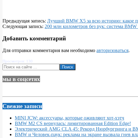
2026-
Предыдущая запись:
Лучший BMW X5 за всю историю: какое пок
06-
Следующая запись:
200 млн километров без рук: система BMW H
10
Добавить комментарий
Для отправки комментария вам необходимо
авторизоваться
.
Просмотров: 130
Поиск
мы в соцсетях
Свежие записи
MINI JCW: аксессуары, которые оживляют хот-хэтч
BMW M2 CS вернулась: лимитированная Edition Edge!
Электрический AMG CLA 45: Рекорд Нюрбургринга и 
BMW и Человек-паук: реклама на экране вызвала гнев вл