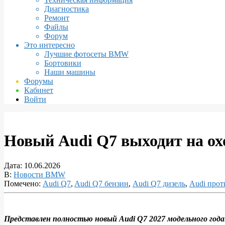
Диагностика
Ремонт
Файлы
Форум
Это интересно
Лучшие фотосеты BMW
Бортовики
Наши машины
Форумы
Кабинет
Войти
Новый Audi Q7 выходит на о
Дата:
10.06.2026
В:
Новости BMW
Помечено:
Audi Q7
,
Audi Q7 бензин
,
Audi Q7 дизель
,
Audi про
Представлен полностью новый Audi Q7 2027 модельного года