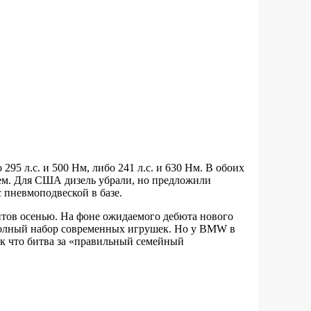
95 л.с. и 500 Нм, либо 241 л.с. и 630 Нм. В обоих
ем. Для США дизель убрали, но предложили
с пневмоподвеской в базе.
нтов осенью. На фоне ожидаемого дебюта нового
полный набор современных игрушек. Но у BMW в
ак что битва за «правильный семейный