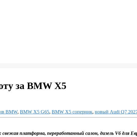
хоту за BMW X5
тив BMW
,
BMW X5 G65
,
BMW X5 соперник
,
новый Audi Q7 202
: свежая платформа, переработанный салон, дизель V6 для Е