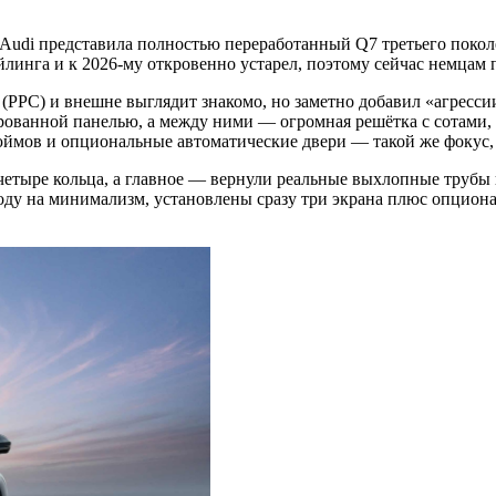
: Audi представила полностью переработанный Q7 третьего пок
линга и к 2026‑му откровенно устарел, поэтому сейчас немцам 
 (PPC) и внешне выглядит знакомо, но заметно добавил «агресс
ованной панелью, а между ними — огромная решётка с сотами, 
 дюймов и опциональные автоматические двери — такой же фоку
етыре кольца, а главное — вернули реальные выхлопные трубы 
моду на минимализм, установлены сразу три экрана плюс опцион