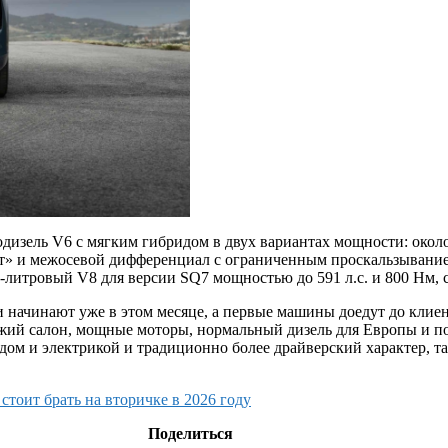
дизель V6 с мягким гибридом в двух вариантах мощности: около 2
ат» и межосевой дифференциал с ограниченным проскальзывани
0‑литровый V8 для версии SQ7 мощностью до 591 л.с. и 800 Нм, 
и начинают уже в этом месяце, а первые машины доедут до клие
жий салон, мощные моторы, нормальный дизель для Европы и 
дом и электрикой и традиционно более драйверский характер, т
тоит брать на вторичке в 2026 году
Поделиться