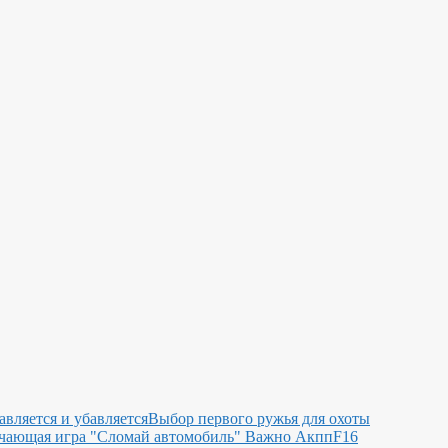
авляется и убавляется
Выбор первого ружья для охоты
чающая игра "Сломай автомобиль"
Важно Акпп
F16