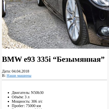
BMW e93 335i “Безымянная”
Дата:
04.04.2018
В:
Наши машины
Двигатель: N50b30
Объём: 3 л
BMW
Мощность: 306 л/с
e93
Пробег: 75000 км