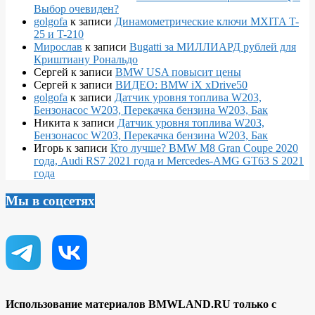
Выбор очевиден?
golgofa
к записи
Динамометрические ключи MXITA T-
25 и T-210
Мирослав
к записи
Bugatti за МИЛЛИАРД рублей для
Криштиану Рональдо
Сергей
к записи
BMW USA повысит цены
Сергей
к записи
ВИДЕО: BMW iX xDrive50
golgofa
к записи
Датчик уровня топлива W203,
Бензонасос W203, Перекачка бензина W203, Бак
Никита
к записи
Датчик уровня топлива W203,
Бензонасос W203, Перекачка бензина W203, Бак
Игорь
к записи
Кто лучше? BMW M8 Gran Coupe 2020
года, Audi RS7 2021 года и Mercedes-AMG GT63 S 2021
года
Мы в соцсетях
Использование материалов BMWLAND.RU только с