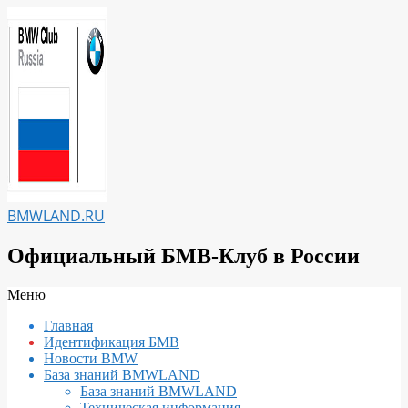
Перейти
к
содержимому
BMWLAND.RU
Официальный БМВ-Клуб в России
Вторичное
Меню
меню
Главная
навигации
Идентификация БМВ
Новости BMW
База знаний BMWLAND
База знаний BMWLAND
Техническая информация