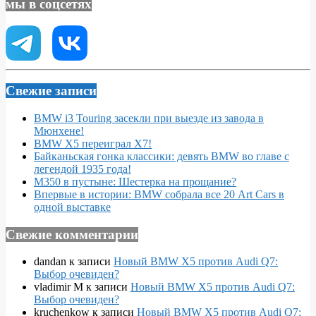
мы в соцсетях
Свежие записи
BMW i3 Touring засекли при выезде из завода в
Мюнхене!
BMW X5 переиграл X7!
Байканьская гонка классики: девять BMW во главе с
легендой 1935 года!
M350 в пустыне: Шестерка на прощание?
Впервые в истории: BMW собрала все 20 Art Cars в
одной выставке
Свежие комментарии
dandan
к записи
Новый BMW X5 против Audi Q7:
Выбор очевиден?
vladimir M
к записи
Новый BMW X5 против Audi Q7:
Выбор очевиден?
kruchenkow
к записи
Новый BMW X5 против Audi Q7: