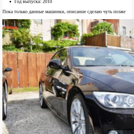
Год выпуска: 2010
335i
“Безымянная”
Пока только данные машинки, описание сделаю чуть позже