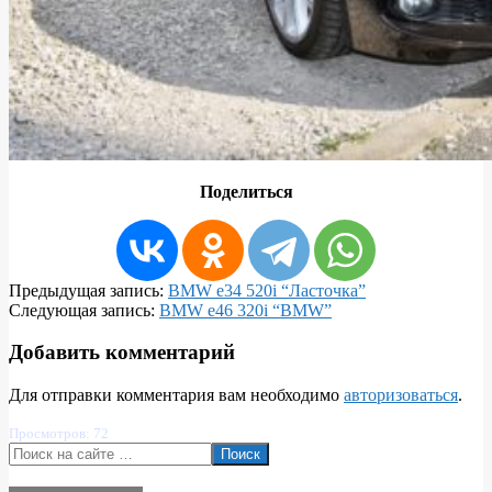
Поделиться
2018-
Предыдущая запись:
BMW e34 520i “Ласточка”
04-
Следующая запись:
BMW e46 320i “BMW”
04
Добавить комментарий
Для отправки комментария вам необходимо
авторизоваться
.
Просмотров: 72
Поиск