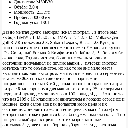
Двигатель: M30B30
Объём: 3.0 л
BMW
Мощность: 211 л/с
e32
Пробег: 300000 км
Год выпуска: 1991
730i
“BMW
Давно мечтал долго выбирал искал смотрел… в итоге был
выбор: BMW 7 E32 3.0 3.5, BMW 5 Е34 2.5 3.5, Volkswagen
/
golf 3 VR6 объемом 2.8, Subaru Legacy, Ваз 21123 Купе, в
Schnitzer”
итоге из всех мне нравился именно немец 7 модели в кузове
Е32 Солидный большой Комфортный Лайнер!, Выбирал я бмв
около года, Ездил смотрел, были в не очень хорошем
состоянии подумывал на другие марки… пятерки смотрел
хотелось что то объемистое. но как то не айс мало места
выглядит как наш автопром, хотя есть и модели по серьезнее с
тем же м30б35 но как говорится по габаритам не
понравилось… гольф 3тий да тоже хорош аппарат почти три
литра с 6тью горшками для машинки в тонну 75 килограмм на
передний привод с мощностью в 190 лошадей дааа! это не то
что ваз 2109 с 16 клапанным двигателем а гораздо серьезнее и
мощнее, кожа салон все как полается! нооо цена и их
состояние… не найти а если и есть цена схожа с 4 гольфом
который мне тоже нравится была бы сумма был бы гольф 4 но
по цене я выбирал в пределах этих марок которые
описываю!.. далее пал выбор на субаря легаси да это тема