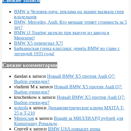
Свежие записи
BMW и Человек-паук: реклама на экране вызвала гнев
владельцев
BMW, Mercedes, Audi: Кто меньше теряет стоимость за 5
лет?
BMW i3 Touring засекли при выезде из завода в
Мюнхене!
BMW X5 переиграл X7!
Байканьская гонка классики: девять BMW во главе с
легендой 1935 года!
Свежие комментарии
dandan
к записи
Новый BMW X5 против Audi Q7:
Выбор очевиден?
vladimir M
к записи
Новый BMW X5 против Audi Q7:
Выбор очевиден?
kruchenkow
к записи
Новый BMW X5 против Audi Q7:
Выбор очевиден?
golgofa
к записи
Динамометрические ключи MXITA T-
25 и T-210
Мирослав
к записи
Bugatti за МИЛЛИАРД рублей для
Криштиану Рональдо
Сергей
к записи
BMW USA повысит цены