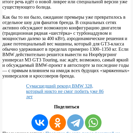
итоге речь идёт о новой ливрее или специальной версии уже
существующего болида.
Как бы то ни было, ожидание премьеры уже превратилось в
отдельное шоу для фанатов бренда. В социальных сетях
активно обсуждают возможную конфигурацию двигателя
(традиционная рядная «шестёрка» с турбонаддувом и
мощностью далеко за 400 кВт), аэродинамические решения и
даже потенциальный вес машины, который для GT3‑класса
обычно удерживают в пределах примерно 1300–1350 кг. Если
BMW действительно решится вывести на Нюрбургринг
универсал M3 GT3 Touring, нас ждёт, возможно, самый яркий
и обсуждаемый BMW‑проект в автоспорте за последние годы
— с прямым влиянием на имидж всех будущих «заряженных»
универсалов и кроссоверов бренда.
Сумасшедший рекорд BMW 328,
который никто не смог побить уже 86
лет
Поделиться