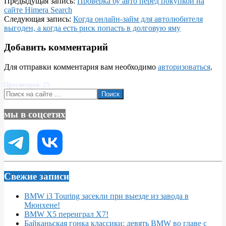
2026-
Предыдущая запись:
Проверка бу авто перед покупкой на
03-
сайте Himera Search
15
Следующая запись:
Когда онлайн-займ для автолюбителя
выгоден, а когда есть риск попасть в долговую яму
Добавить комментарий
Для отправки комментария вам необходимо
авторизоваться
.
Просмотров: 25
Поиск
мы в соцсетях
Свежие записи
BMW i3 Touring засекли при выезде из завода в
Мюнхене!
BMW X5 переиграл X7!
Байканьская гонка классики: девять BMW во главе с