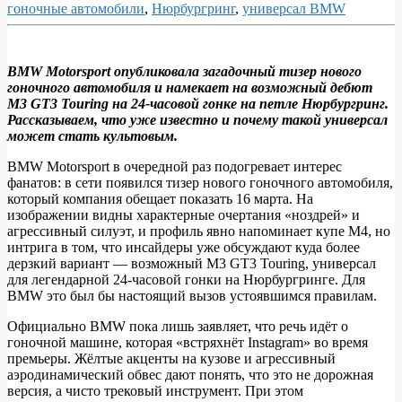
гоночные автомобили
,
Нюрбургринг
,
универсал BMW
BMW Motorsport опубликовала загадочный тизер нового
гоночного автомобиля и намекает на возможный дебют
BMW
M3 GT3 Touring на 24‑часовой гонке на петле Нюрбургринг.
готовит
Рассказываем, что уже известно и почему такой универсал
может стать культовым.
безумный
M3
BMW Motorsport в очередной раз подогревает интерес
фанатов: в сети появился тизер нового гоночного автомобиля,
универсал
который компания обещает показать 16 марта. На
для
изображении видны характерные очертания «ноздрей» и
агрессивный силуэт, и профиль явно напоминает купе M4, но
«Северной
интрига в том, что инсайдеры уже обсуждают куда более
петли»?
дерзкий вариант — возможный M3 GT3 Touring, универсал
для легендарной 24‑часовой гонки на Нюрбургринге. Для
BMW это был бы настоящий вызов устоявшимся правилам.
Официально BMW пока лишь заявляет, что речь идёт о
гоночной машине, которая «встряхнёт Instagram» во время
премьеры. Жёлтые акценты на кузове и агрессивный
аэродинамический обвес дают понять, что это не дорожная
версия, а чисто трековый инструмент. При этом