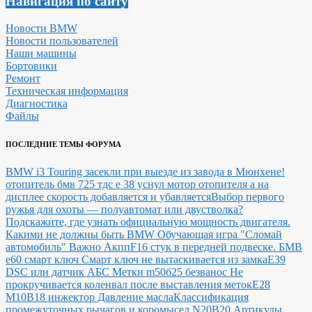
Навигация по сайту
Новости BMW
Новости пользователей
Наши машины
Бортовики
Ремонт
Техническая информация
Диагностика
Файлы
ПОСЛЕДНИЕ ТЕМЫ ФОРУМА
BMW i3 Touring засекли при выезде из завода в Мюнхене!
отопитель бмв 725 тдс е 38 уснул мотор отопителя а на
дисплее скорость добавляется и убавляется
Выбор первого
ружья для охоты — полуавтомат или двустволка?
Подскажите, где узнать официальную мощность двигателя.
Какими не должны быть BMW
Обучающая игра "Сломай
автомобиль"
Важно Акпп
F16 стук в передней подвеске.
БМВ
е60 смарт ключ Смарт ключ не вытаскивается из замка
E39
DSC или датчик АБС
Метки m50б25 безванос Не
прокручивается коленвал после выставления меток
Е28
М10В18 инжектор Давление масла
Классификация
промежуточных рычагов и коромысел N20B20
Артикулы