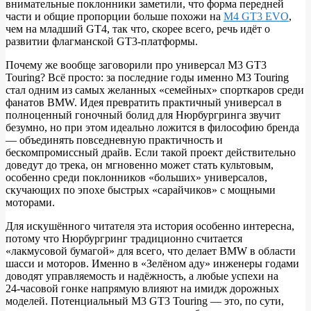
внимательные поклонники заметили, что форма передней
части и общие пропорции больше похожи на
M4 GT3 EVO
,
чем на младший GT4, так что, скорее всего, речь идёт о
развитии флагманской GT3‑платформы.
Почему же вообще заговорили про универсал M3 GT3
Touring? Всё просто: за последние годы именно M3 Touring
стал одним из самых желанных «семейных» спорткаров среди
фанатов BMW. Идея превратить практичный универсал в
полноценный гоночный болид для Нюрбургринга звучит
безумно, но при этом идеально ложится в философию бренда
— объединять повседневную практичность и
бескомпромиссный драйв. Если такой проект действительно
доведут до трека, он мгновенно может стать культовым,
особенно среди поклонников «больших» универсалов,
скучающих по эпохе быстрых «сарайчиков» с мощными
моторами.
Для искушённого читателя эта история особенно интересна,
потому что Нюрбургринг традиционно считается
«лакмусовой бумагой» для всего, что делает BMW в области
шасси и моторов. Именно в «Зелёном аду» инженеры годами
доводят управляемость и надёжность, а любые успехи на
24‑часовой гонке напрямую влияют на имидж дорожных
моделей. Потенциальный M3 GT3 Touring — это, по сути,