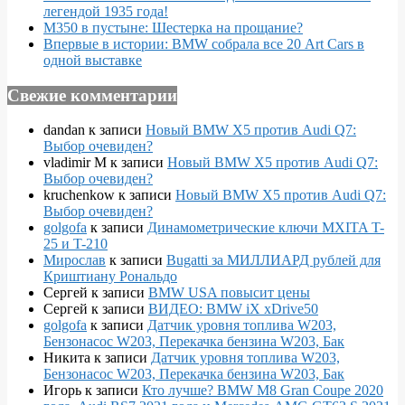
легендой 1935 года!
M350 в пустыне: Шестерка на прощание?
Впервые в истории: BMW собрала все 20 Art Cars в
одной выставке
Свежие комментарии
dandan
к записи
Новый BMW X5 против Audi Q7:
Выбор очевиден?
vladimir M
к записи
Новый BMW X5 против Audi Q7:
Выбор очевиден?
kruchenkow
к записи
Новый BMW X5 против Audi Q7:
Выбор очевиден?
golgofa
к записи
Динамометрические ключи MXITA T-
25 и T-210
Мирослав
к записи
Bugatti за МИЛЛИАРД рублей для
Криштиану Рональдо
Сергей
к записи
BMW USA повысит цены
Сергей
к записи
ВИДЕО: BMW iX xDrive50
golgofa
к записи
Датчик уровня топлива W203,
Бензонасос W203, Перекачка бензина W203, Бак
Никита
к записи
Датчик уровня топлива W203,
Бензонасос W203, Перекачка бензина W203, Бак
Игорь
к записи
Кто лучше? BMW M8 Gran Coupe 2020