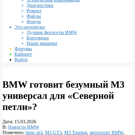
Диагностика
Ремонт
Файлы
Форум
Это интересно
Лучшие фотосеты BMW
Бортовики
Наши машины
Форумы
Кабинет
Войти
BMW готовит безумный M3
универсал для «Северной
петли»?
Дата:
15.03.2026
В:
Новости BMW
Помечено:
bmw m3
,
M3 GT3
,
M3 Touring
,
автоспорт BMW
,