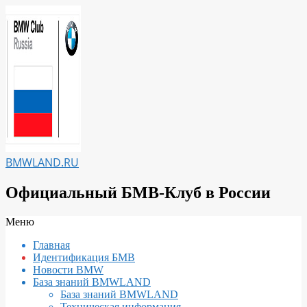
Перейти
к
содержимому
BMWLAND.RU
Официальный БМВ-Клуб в России
Вторичное
Меню
меню
Главная
навигации
Идентификация БМВ
Новости BMW
База знаний BMWLAND
База знаний BMWLAND
Техническая информация