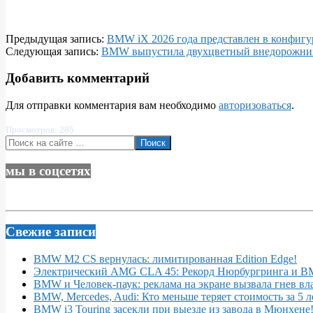
2025-
Предыдущая запись:
BMW iX 2026 года представлен ​​в конфигу
02-
Следующая запись:
BMW выпустила двухцветный внедорожник 
04
Добавить комментарий
Для отправки комментария вам необходимо
авторизоваться
.
Просмотров: 285
Поиск
мы в соцсетях
Свежие записи
BMW M2 CS вернулась: лимитированная Edition Edge!
Электрический AMG CLA 45: Рекорд Нюрбургринга и 
BMW и Человек-паук: реклама на экране вызвала гнев вл
BMW, Mercedes, Audi: Кто меньше теряет стоимость за 5 л
BMW i3 Touring засекли при выезде из завода в Мюнхене