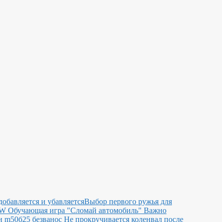
добавляется и убавляется
Выбор первого ружья для
MW
Обучающая игра "Сломай автомобиль"
Важно
 m50б25 безванос Не прокручивается коленвал после