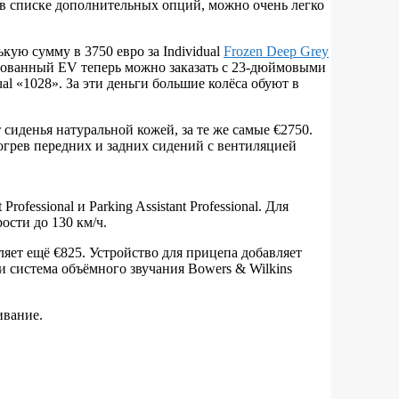
к в списке дополнительных опций, можно очень легко
ую сумму в 3750 евро за Individual
Frozen Deep Grey
илизованный EV теперь можно заказать с 23-дюймовыми
l «1028». За эти деньги большие колёса обуют в
сиденья натуральной кожей, за те же самые €2750.
огрев передних и задних сидений с вентиляцией
fessional и Parking Assistant Professional. Для
ости до 130 км/ч.
яет ещё €825. Устройство для прицепа добавляет
и система объёмного звучания Bowers & Wilkins
ивание.