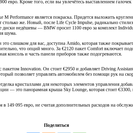
900 евро. Кроме того, если вы увлечётесь выставлением галоче
 M Performance является покраска. Придется выложить кругленьк
оит столько же. Новый, после Life Cycle Impulse, радикально ст
е диски недёшевы — BMW просит 1100 евро за комплект Individua
ня шума.
это слишком для вас, доступна Amido, которая также покрывает 
ительно, что опций много. За €2120 пакет Comfort включает под
ная консоль и часть панели приборов также подогреваются.
том Innovation. Он стоит €2950 и добавляет Driving Assistant Pro
который позволяет управлять автомобилем без помощи рук на скор
отделка кристаллами для некоторых элементов управления добавл
пции — это панорамная крыша Sky Lounge, которая стоит €3300, 
м в 149 095 евро, не считая дополнительных расходов на обслуж
Поделиться