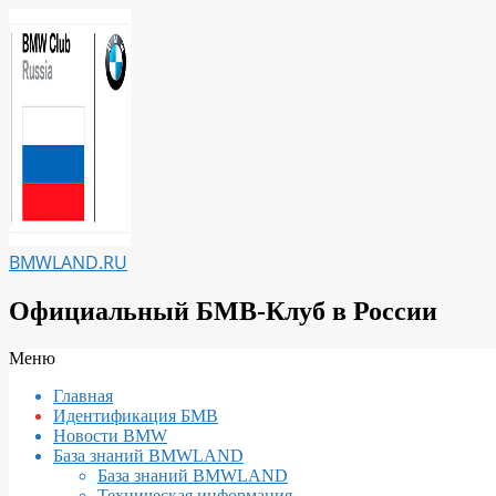
Перейти
к
содержимому
BMWLAND.RU
Официальный БМВ-Клуб в России
Вторичное
Меню
меню
Главная
навигации
Идентификация БМВ
Новости BMW
База знаний BMWLAND
База знаний BMWLAND
Техническая информация