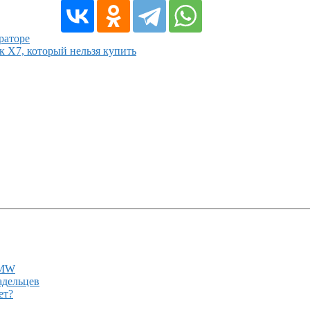
раторе
X7, который нельзя купить
BMW
адельцев
ет?
!