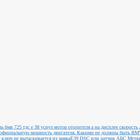
ь бмв 725 тдс е 38 уснул мотор отопителя а на дисплее скорость 
ь официальную мощность двигателя.
Какими не должны быть B
ключ не вытаскивается из замка
E39 DSC или датчик АБС
Метки