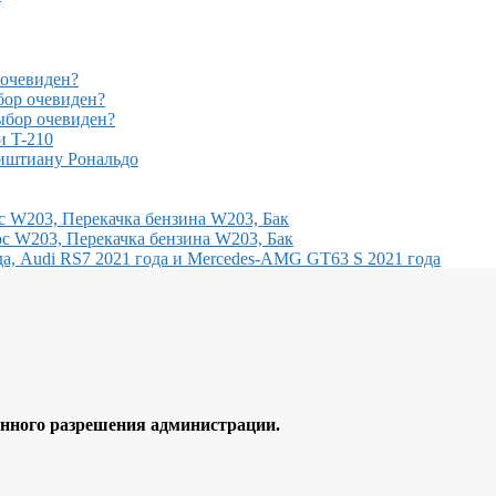
очевиден?
ор очевиден?
бор очевиден?
и T-210
иштиану Рональдо
с W203, Перекачка бензина W203, Бак
с W203, Перекачка бензина W203, Бак
, Audi RS7 2021 года и Mercedes-AMG GT63 S 2021 года
ного разрешения администрации.