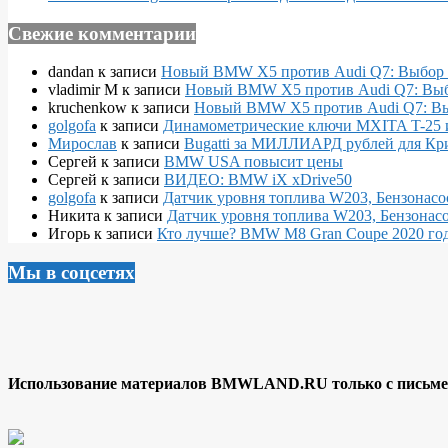
Свежие комментарии
dandan
к записи
Новый BMW X5 против Audi Q7: Выбор 
vladimir M
к записи
Новый BMW X5 против Audi Q7: Выб
kruchenkow
к записи
Новый BMW X5 против Audi Q7: Вы
golgofa
к записи
Динамометрические ключи MXITA T-25 
Мирослав
к записи
Bugatti за МИЛЛИАРД рублей для Кр
Сергей
к записи
BMW USA повысит цены
Сергей
к записи
ВИДЕО: BMW iX xDrive50
golgofa
к записи
Датчик уровня топлива W203, Бензонасо
Никита
к записи
Датчик уровня топлива W203, Бензонасо
Игорь
к записи
Кто лучше? BMW M8 Gran Coupe 2020 года
Мы в соцсетях
Использование материалов BMWLAND.RU только с письмен