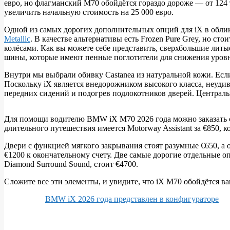
евро, но флагманский M70 обойдётся гораздо дороже — от 124 
BMW
увеличить начальную стоимость на 25 000 евро.
iX
Одной из самых дорогих дополнительных опций для iX в облике
M70
Metallic
. В качестве альтернативы есть Frozen Pure Grey, но ст
2026
колёсами. Как вы можете себе представить, сверхбольшие литы
шины, которые имеют пенные поглотители для снижения уров
года:
самая
Внутри мы выбрали обивку Castanea из натуральной кожи. Если 
Поскольку iX является внедорожником высокого класса, неудив
дорогая
передних сидений и подогрев подлокотников дверей. Централь
версия
Для помощи водителю BMW iX M70 2026 года можно заказать с паке
длительного путешествия имеется Motorway Assistant за €850, 
Двери с функцией мягкого закрывания стоят разумные €650, а 
€1200 к окончательному счету. Две самые дорогие отдельные о
Diamond Surround Sound, стоит €4700.
Сложите все эти элементы, и увидите, что iX M70 обойдётся ва
BMW iX 2026 года представлен ​​в конфигураторе