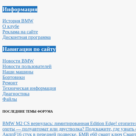
Информация
История BMW
О клубе
Реклама на сайте
Дисконтная программа
Навигация по сайту
Новости BMW
Новости пользователей
Наши машины
Бортовики
Ремонт
Техническая информация
Диагностика
Файлы
ПОСЛЕДНИЕ ТЕМЫ ФОРУМА
BMW M2 CS вернулась: лимитированная Edition Edge!
отопител
охоты — полуавтомат или двустволка?
Подскажите, где узнат
Акпп
F16 стук в передней подвеске.
БМВ е60 смарт ключ Смарт 