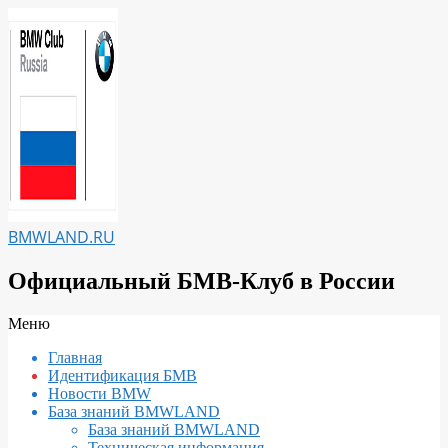
Перейти
к
содержимому
BMWLAND.RU
Официальный БМВ-Клуб в России
Вторичное
Меню
меню
Главная
навигации
Идентификация БМВ
Новости BMW
База знаний BMWLAND
База знаний BMWLAND
Техническая информация