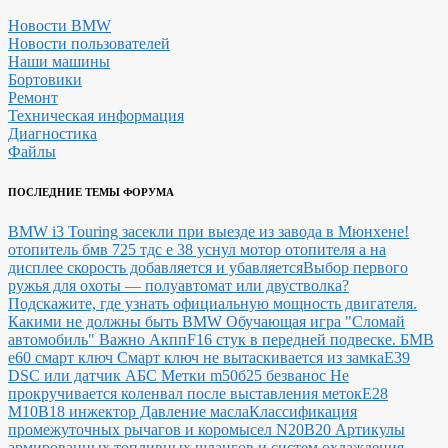
Новости BMW
Новости пользователей
Наши машины
Бортовики
Ремонт
Техническая информация
Диагностика
Файлы
ПОСЛЕДНИЕ ТЕМЫ ФОРУМА
BMW i3 Touring засекли при выезде из завода в Мюнхене!
отопитель бмв 725 тдс е 38 уснул мотор отопителя а на
дисплее скорость добавляется и убавляется
Выбор первого
ружья для охоты — полуавтомат или двустволка?
Подскажите, где узнать официальную мощность двигателя.
Какими не должны быть BMW
Обучающая игра "Сломай
автомобиль"
Важно Акпп
F16 стук в передней подвеске.
БМВ
е60 смарт ключ Смарт ключ не вытаскивается из замка
E39
DSC или датчик АБС
Метки m50б25 безванос Не
прокручивается коленвал после выставления меток
Е28
М10В18 инжектор Давление масла
Классификация
промежуточных рычагов и коромысел N20B20
Артикулы
армированных топливных шлангов и систем охлаждения