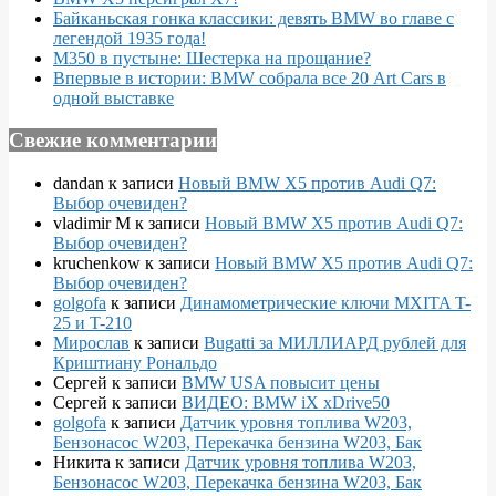
Байканьская гонка классики: девять BMW во главе с
легендой 1935 года!
M350 в пустыне: Шестерка на прощание?
Впервые в истории: BMW собрала все 20 Art Cars в
одной выставке
Свежие комментарии
dandan
к записи
Новый BMW X5 против Audi Q7:
Выбор очевиден?
vladimir M
к записи
Новый BMW X5 против Audi Q7:
Выбор очевиден?
kruchenkow
к записи
Новый BMW X5 против Audi Q7:
Выбор очевиден?
golgofa
к записи
Динамометрические ключи MXITA T-
25 и T-210
Мирослав
к записи
Bugatti за МИЛЛИАРД рублей для
Криштиану Рональдо
Сергей
к записи
BMW USA повысит цены
Сергей
к записи
ВИДЕО: BMW iX xDrive50
golgofa
к записи
Датчик уровня топлива W203,
Бензонасос W203, Перекачка бензина W203, Бак
Никита
к записи
Датчик уровня топлива W203,
Бензонасос W203, Перекачка бензина W203, Бак