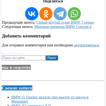
Поделиться
2019-
Предыдущая запись:
Самый крутой седан BMW 7-серии
09-
Следующая запись:
Мировая премьера BMW Concept 4
09
Добавить комментарий
Для отправки комментария вам необходимо
авторизоваться
.
Просмотров: 21
Поиск
мы в соцсетях
Свежие записи
BMW i3 Touring засекли при выезде из завода в
Мюнхене!
BMW X5 переиграл X7!