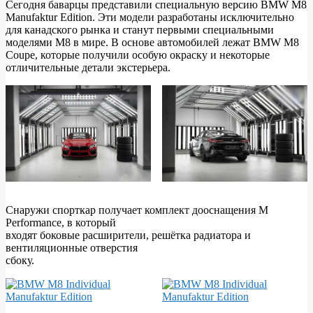
Сегодня баварцы представили специальную версию BMW M8
Manufaktur Edition. Эти модели разработаны исключительно
BMW
для канадского рынка и станут первыми специальными
представили
моделями M8 в мире. В основе автомобилей лежат BMW M8
Coupe, которые получили особую окраску и некоторые
самые
отличительные детали экстерьера.
прокачанные
эксклюзивы
Снаружи спорткар получает комплект дооснащения M
Performance, в который
входят боковые расширители, решётка радиатора и
вентиляционные отверстия
сбоку.