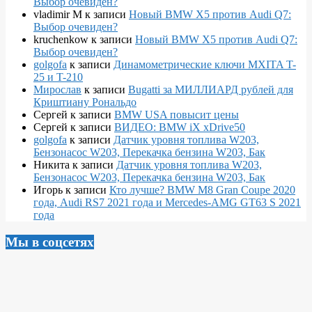
Выбор очевиден?
vladimir M
к записи
Новый BMW X5 против Audi Q7:
Выбор очевиден?
kruchenkow
к записи
Новый BMW X5 против Audi Q7:
Выбор очевиден?
golgofa
к записи
Динамометрические ключи MXITA T-
25 и T-210
Мирослав
к записи
Bugatti за МИЛЛИАРД рублей для
Криштиану Рональдо
Сергей
к записи
BMW USA повысит цены
Сергей
к записи
ВИДЕО: BMW iX xDrive50
golgofa
к записи
Датчик уровня топлива W203,
Бензонасос W203, Перекачка бензина W203, Бак
Никита
к записи
Датчик уровня топлива W203,
Бензонасос W203, Перекачка бензина W203, Бак
Игорь
к записи
Кто лучше? BMW M8 Gran Coupe 2020
года, Audi RS7 2021 года и Mercedes-AMG GT63 S 2021
года
Мы в соцсетях