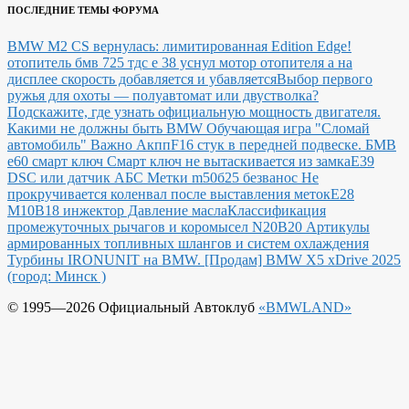
ПОСЛЕДНИЕ ТЕМЫ ФОРУМА
BMW M2 CS вернулась: лимитированная Edition Edge!
отопитель бмв 725 тдс е 38 уснул мотор отопителя а на
дисплее скорость добавляется и убавляется
Выбор первого
ружья для охоты — полуавтомат или двустволка?
Подскажите, где узнать официальную мощность двигателя.
Какими не должны быть BMW
Обучающая игра "Сломай
автомобиль"
Важно Акпп
F16 стук в передней подвеске.
БМВ
е60 смарт ключ Смарт ключ не вытаскивается из замка
E39
DSC или датчик АБС
Метки m50б25 безванос Не
прокручивается коленвал после выставления меток
Е28
М10В18 инжектор Давление масла
Классификация
промежуточных рычагов и коромысел N20B20
Артикулы
армированных топливных шлангов и систем охлаждения
Турбины IRONUNIT на BMW.
[Продам] BMW X5 xDrive 2025
(город: Минск )
© 1995—2026 Официальный Автоклуб
«BMWLAND»