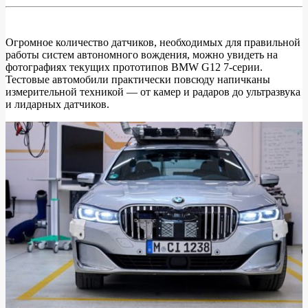
Огромное количество датчиков, необходимых для правильной
работы систем автономного вождения, можно увидеть на
Датчики
фотографиях текущих прототипов BMW G12 7-серии.
автономного
Тестовые автомобили практически повсюду напичканы
измерительной техникой — от камер и радаров до ультразвука
вождения
и лидарных датчиков.
показали
в
новом
BMW
7-
серии