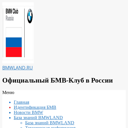
Перейти
к
содержимому
BMWLAND.RU
Официальный БМВ-Клуб в России
Вторичное
Меню
меню
Главная
навигации
Идентификация БМВ
Новости BMW
База знаний BMWLAND
База знаний BMWLAND
Техническая информация