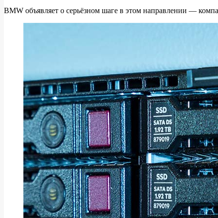
сервис
BMW объявляет о серьёзном шаге в этом направлении — компа
от
BMW
имеет
чудовищный
объём