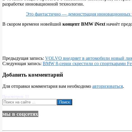
разработке инновационной технологии.
Это фантастично — демонстрация инновационных
В скором времени новейший
концепт BMW iNext
начнёт пред
2019-
Предыдущая запись:
VOLVO внедряет в автомобили новый лим
03-
Следующая запись:
BMW 8-серии скрестили со спорткарами Fer
28
Добавить комментарий
Для отправки комментария вам необходимо
авторизоваться
.
Просмотров: 11
Поиск
мы в соцсетях