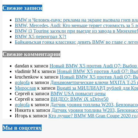
Свежие записи
BMW и Человек-паук: реклама на экране вызвала гнев вл
BMW, Mercedes, Audi: Кто меньше теряет стоимость за 5 л
BMW i3 Touring засекли при выезде из завода в Мюнхене
BMW X5 переиграл X7!
Байканьская гонка классики: девять BMW во главе с леге
Свежие комментарии
dandan
к записи
Новый BMW X5 против Audi Q7: Выбор 
vladimir M
к записи
Новый BMW X5 против Audi Q7: Выб
kruchenkow
к записи
Новый BMW X5 против Audi Q7: Вы
golgofa
к записи
Динамометрические ключи MXITA T-25 
Мирослав
к записи
Bugatti за МИЛЛИАРД рублей для Кр
Сергей
к записи
BMW USA повысит цены
Сергей
к записи
ВИДЕО: BMW iX xDrive50
golgofa
к записи
Датчик уровня топлива W203, Бензонасо
Никита
к записи
Датчик уровня топлива W203, Бензонасо
Игорь
к записи
Кто лучше? BMW M8 Gran Coupe 2020 года
Мы в соцсетях