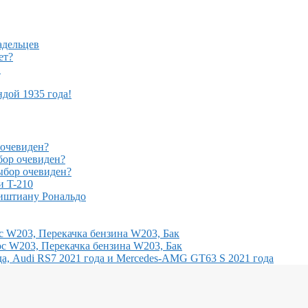
адельцев
ет?
!
ндой 1935 года!
очевиден?
ор очевиден?
бор очевиден?
и T-210
иштиану Рональдо
с W203, Перекачка бензина W203, Бак
с W203, Перекачка бензина W203, Бак
, Audi RS7 2021 года и Mercedes-AMG GT63 S 2021 года