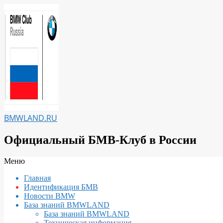
Перейти
к
содержимому
BMWLAND.RU
Официальный БМВ-Клуб в России
Вторичное
Меню
меню
Главная
навигации
Идентификация БМВ
Новости BMW
База знаний BMWLAND
База знаний BMWLAND
Техническая информация