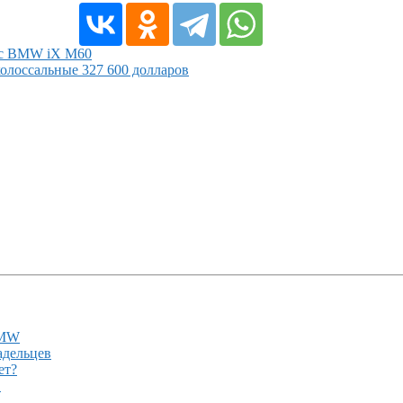
 с BMW iX M60
колоссальные 327 600 долларов
BMW
адельцев
ет?
!