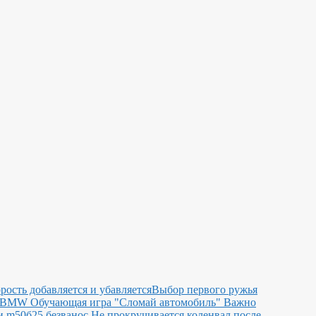
орость добавляется и убавляется
Выбор первого ружья
ь BMW
Обучающая игра "Сломай автомобиль"
Важно
 m50б25 безванос Не прокручивается коленвал после