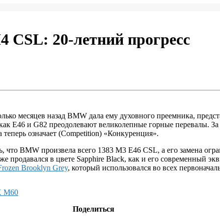
 CSL: 20-летний прогресс
колько месяцев назад BMW дала ему духовного преемника, предс
как E46 и G82 преодолевают великолепные горные перевалы. За
 теперь означает (Competition) «Конкуренция».
ь, что BMW произвела всего 1383 M3 E46 CSL, а его замена огр
кже продавался в цвете Sapphire Black, как и его современный э
Frozen Brooklyn Grey
, который использовался во всех первонача
X M60
Поделиться