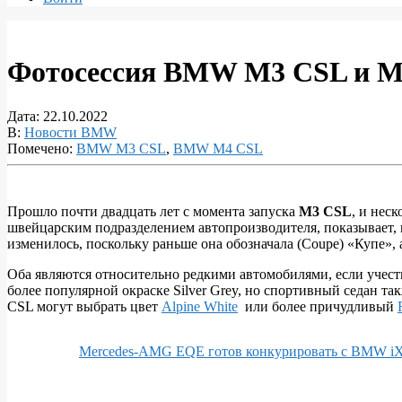
Фотосессия BMW M3 CSL и M4
Дата:
22.10.2022
В:
Новости BMW
Помечено:
BMW M3 CSL
,
BMW M4 CSL
Прошло почти двадцать лет с момента запуска
M3 CSL
, и нес
швейцарским подразделением автопроизводителя, показывает, 
Фотосессия
изменилось, поскольку раньше она обозначала (Coupe) «Купе», а
BMW
Оба являются относительно редкими автомобилями, если учест
M3
более популярной окраске Silver Grey, но спортивный седан та
CSL
CSL могут выбрать цвет
Alpine White
или более причудливый
и
M4
Mercedes-AMG EQE готов конкурировать с BMW i
CSL:
20-