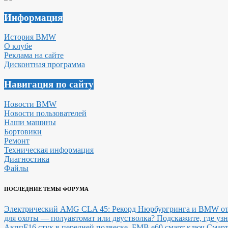
Информация
История BMW
О клубе
Реклама на сайте
Дисконтная программа
Навигация по сайту
Новости BMW
Новости пользователей
Наши машины
Бортовики
Ремонт
Техническая информация
Диагностика
Файлы
ПОСЛЕДНИЕ ТЕМЫ ФОРУМА
Электрический AMG CLA 45: Рекорд Нюрбургринга и BMW
о
для охоты — полуавтомат или двустволка?
Подскажите, где уз
Акпп
F16 стук в передней подвеске.
БМВ е60 смарт ключ Смарт 