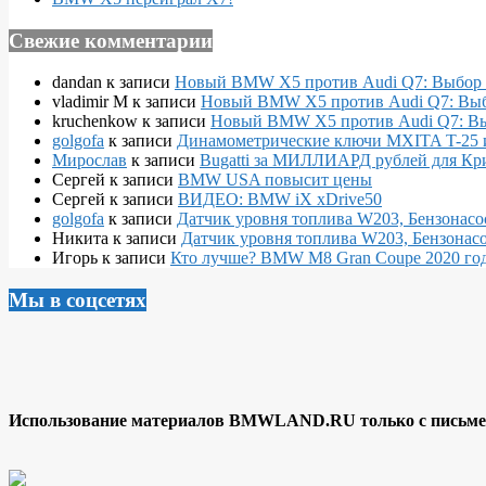
Свежие комментарии
dandan
к записи
Новый BMW X5 против Audi Q7: Выбор 
vladimir M
к записи
Новый BMW X5 против Audi Q7: Выб
kruchenkow
к записи
Новый BMW X5 против Audi Q7: Вы
golgofa
к записи
Динамометрические ключи MXITA T-25 
Мирослав
к записи
Bugatti за МИЛЛИАРД рублей для Кр
Сергей
к записи
BMW USA повысит цены
Сергей
к записи
ВИДЕО: BMW iX xDrive50
golgofa
к записи
Датчик уровня топлива W203, Бензонасо
Никита
к записи
Датчик уровня топлива W203, Бензонасо
Игорь
к записи
Кто лучше? BMW M8 Gran Coupe 2020 года
Мы в соцсетях
Использование материалов BMWLAND.RU только с письмен