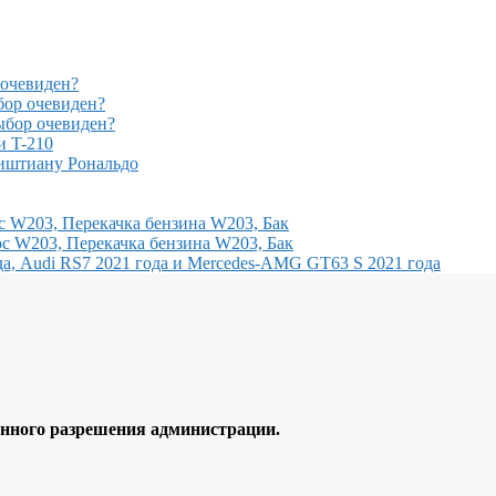
очевиден?
ор очевиден?
бор очевиден?
и T-210
иштиану Рональдо
с W203, Перекачка бензина W203, Бак
с W203, Перекачка бензина W203, Бак
, Audi RS7 2021 года и Mercedes-AMG GT63 S 2021 года
ного разрешения администрации.