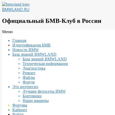
Перейти
к
BMWLAND.RU
содержимому
Официальный БМВ-Клуб в России
Вторичное
Меню
меню
Главная
навигации
Идентификация БМВ
Новости BMW
База знаний BMWLAND
База знаний BMWLAND
Техническая информация
Диагностика
Ремонт
Файлы
Форум
Это интересно
Лучшие фотосеты BMW
Бортовики
Наши машины
Форумы
Кабинет
Войти