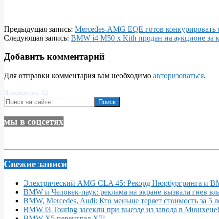
летний
прогресс
2022-
Предыдущая запись:
Mercedes-AMG EQE готов конкурировать
10-
Следующая запись:
BMW i4 M50 x Kith продан на аукционе за 
22
Добавить комментарий
Для отправки комментария вам необходимо
авторизоваться
.
Просмотров: 32
Поиск
мы в соцсетях
Свежие записи
Электрический AMG CLA 45: Рекорд Нюрбургринга и 
BMW и Человек-паук: реклама на экране вызвала гнев вл
BMW, Mercedes, Audi: Кто меньше теряет стоимость за 5 л
BMW i3 Touring засекли при выезде из завода в Мюнхене
BMW X5 переиграл X7!