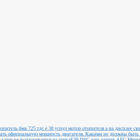
топитель бмв 725 тдс е 38 уснул мотор отопителя а на дисплее ск
нать официальную мощность двигателя.
Какими не должны быт
ключ не вытаскивается из замка
E39 DSC или датчик АБС
Метки