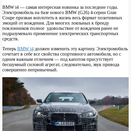
BMW i4 — самая интересная новинка за последние годы.
Электромобиль на базе нового BMW (G26) 4-серии Gran
Новые
Coupe призван воплотить в жизнь весь формат позитивных
фото
эмоций от вождения. Для многих лояльных к бренду
поклонников полное удовольствие от вождения ранее не
и
подразумевало применение электрических транспортных
видео
средств.
тестовых
Теперь
BMW i4
должен изменить эту картину. Электромобиль
прототипов
сочетает в себе все свойства спортивного автомобиля, но с
одним важным отличием — под капотом присутствует
BMW
бесшумный силовой агрегат, следовательно, звук привода
i4
совершенно непривычный.