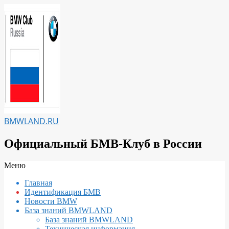
Перейти
к
содержимому
BMWLAND.RU
Официальный БМВ-Клуб в России
Вторичное
Меню
меню
Главная
навигации
Идентификация БМВ
Новости BMW
База знаний BMWLAND
База знаний BMWLAND
Техническая информация