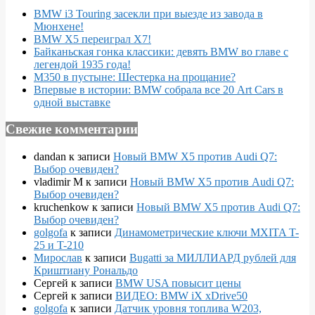
BMW i3 Touring засекли при выезде из завода в
Мюнхене!
BMW X5 переиграл X7!
Байканьская гонка классики: девять BMW во главе с
легендой 1935 года!
M350 в пустыне: Шестерка на прощание?
Впервые в истории: BMW собрала все 20 Art Cars в
одной выставке
Свежие комментарии
dandan
к записи
Новый BMW X5 против Audi Q7:
Выбор очевиден?
vladimir M
к записи
Новый BMW X5 против Audi Q7:
Выбор очевиден?
kruchenkow
к записи
Новый BMW X5 против Audi Q7:
Выбор очевиден?
golgofa
к записи
Динамометрические ключи MXITA T-
25 и T-210
Мирослав
к записи
Bugatti за МИЛЛИАРД рублей для
Криштиану Рональдо
Сергей
к записи
BMW USA повысит цены
Сергей
к записи
ВИДЕО: BMW iX xDrive50
golgofa
к записи
Датчик уровня топлива W203,