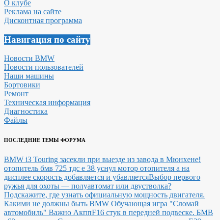
О клубе
Реклама на сайте
Дисконтная программа
Навигация по сайту
Новости BMW
Новости пользователей
Наши машины
Бортовики
Ремонт
Техническая информация
Диагностика
Файлы
ПОСЛЕДНИЕ ТЕМЫ ФОРУМА
BMW i3 Touring засекли при выезде из завода в Мюнхене!
отопитель бмв 725 тдс е 38 уснул мотор отопителя а на
дисплее скорость добавляется и убавляется
Выбор первого
ружья для охоты — полуавтомат или двустволка?
Подскажите, где узнать официальную мощность двигателя.
Какими не должны быть BMW
Обучающая игра "Сломай
автомобиль"
Важно Акпп
F16 стук в передней подвеске.
БМВ