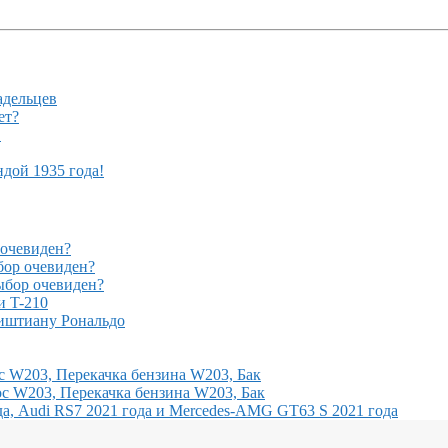
адельцев
ет?
!
ндой 1935 года!
очевиден?
ор очевиден?
бор очевиден?
и T-210
иштиану Рональдо
с W203, Перекачка бензина W203, Бак
с W203, Перекачка бензина W203, Бак
, Audi RS7 2021 года и Mercedes-AMG GT63 S 2021 года