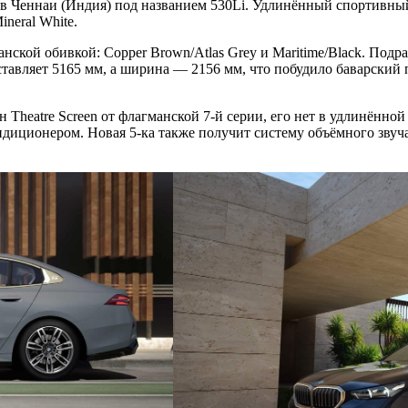
 в Ченнаи (Индия) под названием 530Li. Удлинённый спортивный
ineral White.
ганской обивкой: Copper Brown/Atlas Grey и Maritime/Black. Под
ставляет 5165 мм, а ширина — 2156 мм, что побудило баварский
 Theatre Screen от флагманской 7-й серии, его нет в удлинённой
иционером. Новая 5-ка также получит систему объёмного звуча