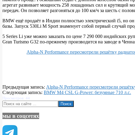
агрегат развивает мощность 258 лошадиных сил и крутящий мо
передач. Он позволяет разгоняться до 100 км/ч за шесть с поло
BMW ещё продаёт в Индии полностью электрический i5, но он 
базы. Запуск 530Li M Sport знаменует собой первый случай пр
5 Series Li уже можно заказать по цене 7 290 000 индийских ру
Gran Turismo G32 по-прежнему производится на заводе в Ченна
Alpha-N Performance пересмотрели решётку радиа
2024-
Предыдущая запись:
Alpha-N Performance пересмотрели решёт
07-
Следующая запись:
BMW M4 CSL G-Power: безумные 710 л.с.
25
Просмотров: 44
Поиск
мы в соцсетях