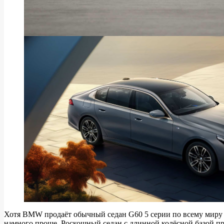
Хотя BMW продаёт обычный седан G60 5 серии по всему миру
намного проще. Роскошный седан с длинной колёсной базой п