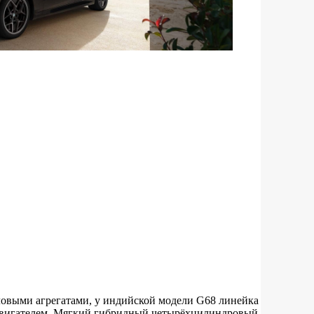
овыми агрегатами, у индийской модели G68 линейка
 двигателем. Мягкий гибридный четырёхцилиндровый