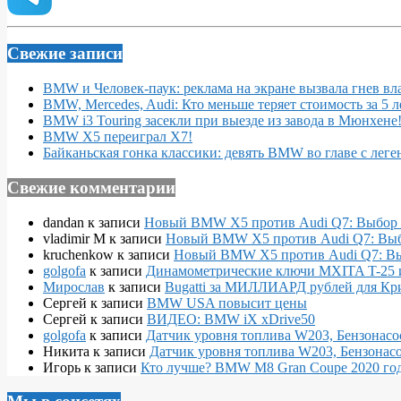
Свежие записи
BMW и Человек-паук: реклама на экране вызвала гнев вл
BMW, Mercedes, Audi: Кто меньше теряет стоимость за 5 л
BMW i3 Touring засекли при выезде из завода в Мюнхене
BMW X5 переиграл X7!
Байканьская гонка классики: девять BMW во главе с леге
Свежие комментарии
dandan
к записи
Новый BMW X5 против Audi Q7: Выбор 
vladimir M
к записи
Новый BMW X5 против Audi Q7: Выб
kruchenkow
к записи
Новый BMW X5 против Audi Q7: Вы
golgofa
к записи
Динамометрические ключи MXITA T-25 
Мирослав
к записи
Bugatti за МИЛЛИАРД рублей для Кр
Сергей
к записи
BMW USA повысит цены
Сергей
к записи
ВИДЕО: BMW iX xDrive50
golgofa
к записи
Датчик уровня топлива W203, Бензонасо
Никита
к записи
Датчик уровня топлива W203, Бензонасо
Игорь
к записи
Кто лучше? BMW M8 Gran Coupe 2020 года