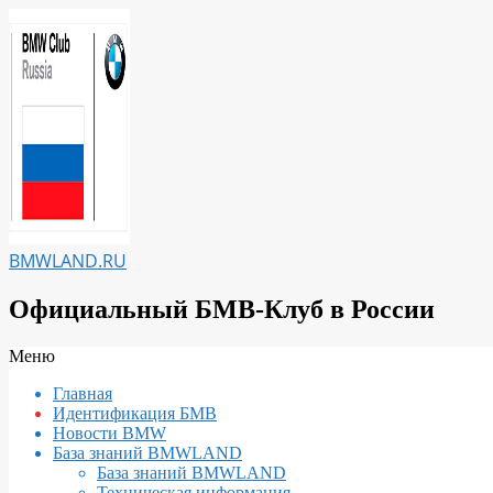
Перейти
к
содержимому
BMWLAND.RU
Официальный БМВ-Клуб в России
Вторичное
Меню
меню
Главная
навигации
Идентификация БМВ
Новости BMW
База знаний BMWLAND
База знаний BMWLAND
Техническая информация