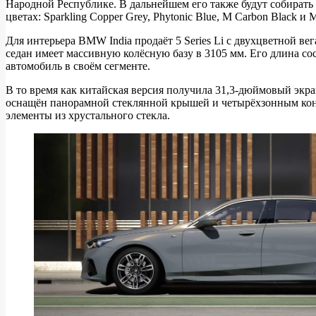
Народной Республике. В дальнейшем его также будут собирать
Новый
цветах: Sparkling Copper Grey, Phytonic Blue, M Carbon Black и M
BMW
Для интерьера BMW India продаёт 5 Series Li с двухцветной ве
5
седан имеет массивную колёсную базу в 3105 мм. Его длина со
серии
автомобиль в своём сегменте.
с
В то время как китайская версия получила 31,3-дюймовый экран
длинной
оснащён панорамной стеклянной крышей и четырёхзонным конд
элементы из хрустального стекла.
колёсной
базой