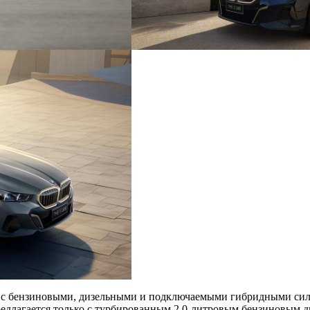
 с бензиновыми, дизельными и подключаемыми гибридными сил
редлагается только с турбированным 2,0-литровым бензиновым