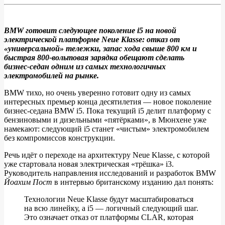
BMW готовит следующее поколение i5 на новой
электрической платформе Neue Klasse: отказ от
Новый
«универсальной» тележки, запас хода свыше 800 км и
BMW
быстрая 800‑вольтовая зарядка обещают сделать
бизнес‑седан одним из самых технологичных
i5
электромобилей на рынке.
готовят
BMW тихо, но очень уверенно готовит одну из самых
к
интересных премьер конца десятилетия — новое поколение
800+
бизнес‑седана BMW i5. Пока текущий i5 делит платформу с
бензиновыми и дизельными «пятёрками», в Мюнхене уже
км
намекают: следующий i5 станет «чистым» электромобилем
запаса
без компромиссов конструкции.
хода
Речь идёт о переходе на архитектуру Neue Klasse, с которой
уже стартовала новая электрическая «трёшка» i3.
Руководитель направления исследований и разработок BMW
Йоахим Пост
в интервью британскому изданию дал понять:
Технологии Neue Klasse будут масштабироваться
на всю линейку, а i5 — логичный следующий шаг.
Это означает отказ от платформы CLAR, которая