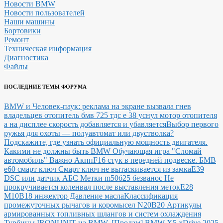
Новости BMW
Новости пользователей
Наши машины
Бортовики
Ремонт
Техническая информация
Диагностика
Файлы
ПОСЛЕДНИЕ ТЕМЫ ФОРУМА
BMW и Человек-паук: реклама на экране вызвала гнев
владельцев
отопитель бмв 725 тдс е 38 уснул мотор отопителя
а на дисплее скорость добавляется и убавляется
Выбор первого
ружья для охоты — полуавтомат или двустволка?
Подскажите, где узнать официальную мощность двигателя.
Какими не должны быть BMW
Обучающая игра "Сломай
автомобиль"
Важно Акпп
F16 стук в передней подвеске.
БМВ
е60 смарт ключ Смарт ключ не вытаскивается из замка
E39
DSC или датчик АБС
Метки m50б25 безванос Не
прокручивается коленвал после выставления меток
Е28
М10В18 инжектор Давление масла
Классификация
промежуточных рычагов и коромысел N20B20
Артикулы
армированных топливных шлангов и систем охлаждения
Турбины IRONUNIT на BMW.
[Продам] BMW X5 xDrive 2025