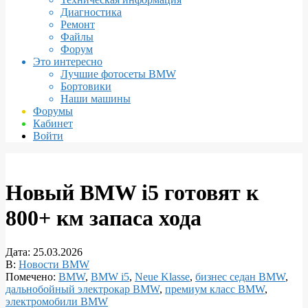
Диагностика
Ремонт
Файлы
Форум
Это интересно
Лучшие фотосеты BMW
Бортовики
Наши машины
Форумы
Кабинет
Войти
Новый BMW i5 готовят к
800+ км запаса хода
Дата:
25.03.2026
В:
Новости BMW
Помечено:
BMW
,
BMW i5
,
Neue Klasse
,
бизнес седан BMW
,
дальнобойный электрокар BMW
,
премиум класс BMW
,
электромобили BMW