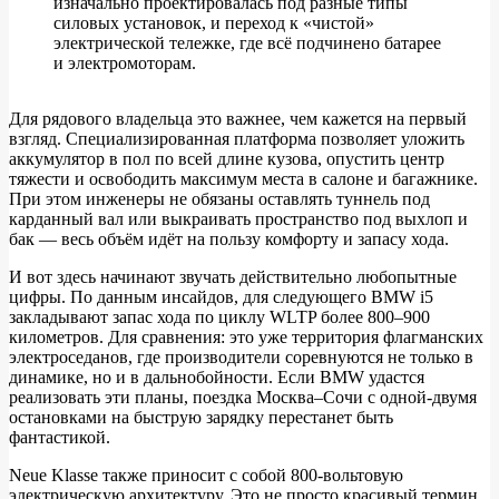
изначально проектировалась под разные типы
силовых установок, и переход к «чистой»
электрической тележке, где всё подчинено батарее
и электромоторам.
Для рядового владельца это важнее, чем кажется на первый
взгляд. Специализированная платформа позволяет уложить
аккумулятор в пол по всей длине кузова, опустить центр
тяжести и освободить максимум места в салоне и багажнике.
При этом инженеры не обязаны оставлять туннель под
карданный вал или выкраивать пространство под выхлоп и
бак — весь объём идёт на пользу комфорту и запасу хода.
И вот здесь начинают звучать действительно любопытные
цифры. По данным инсайдов, для следующего BMW i5
закладывают запас хода по циклу WLTP более 800–900
километров. Для сравнения: это уже территория флагманских
электроседанов, где производители соревнуются не только в
динамике, но и в дальнобойности. Если BMW удастся
реализовать эти планы, поездка Москва–Сочи с одной‑двумя
остановками на быструю зарядку перестанет быть
фантастикой.
Neue Klasse также приносит с собой 800‑вольтовую
электрическую архитектуру. Это не просто красивый термин