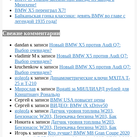
Мюнхене!
BMW X5 переиграл X7!
Байканьская гонка классики: девять BMW во главе с
легендой 1935 года!
Свежие комментарии
dandan
к записи
Новый BMW X5 против Audi Q7:
Выбор очевиден?
vladimir M
к записи
Новый BMW X5 против Audi Q7:
Выбор очевиден?
kruchenkow
к записи
Новый BMW X5 против Audi Q7:
Выбор очевиден?
golgofa
к записи
Динамометрические ключи MXITA T-
25 и T-210
Мирослав
к записи
Bugatti за МИЛЛИАРД рублей для
Криштиану Рональдо
Сергей
к записи
BMW USA повысит цены
Сергей
к записи
ВИДЕО: BMW iX xDrive50
golgofa
к записи
Датчик уровня топлива W203,
Бензонасос W203, Перекачка бензина W203, Бак
Никита
к записи
Датчик уровня топлива W203,
Бензонасос W203, Перекачка бензина W203, Бак
Игорь
к записи
Кто лучше? BMW M8 Gran Coupe 2020