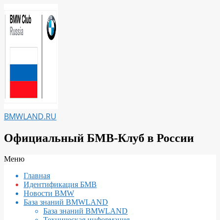
Перейти
к
содержимому
BMWLAND.RU
Официальный БМВ-Клуб в России
Вторичное
Меню
меню
Главная
навигации
Идентификация БМВ
Новости BMW
База знаний BMWLAND
База знаний BMWLAND
Техническая информация