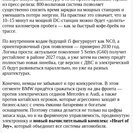
из пресс‑релиза: 800‑вольтовая система позволяет
существенно снизить время зарядки на мощных станциях и
уменьшить потери энергии. На практике это означает, что за
10–15 минут на мощной DC‑станции можно будет «долить»
сотни километров пробега — как за быстрый кофе-брейк на
трассе.
По внутренним кодам будущий i5 фигурирует как NC0, а
ориентировочный срок появления — примерно 2030 год.
Логика проста: актуальное поколение 5 Series (G60) получит
рестайлинг в районе 2027 года, а уже затем на смену придёт
полностью новая линейка, где версии с ДВС и электрический
i5 будут развиваться параллельно, но уже на разных
архитектурах.
Конечно, немцы не забывают и про конкурентов. В этом
сегменте BMW придётся сражаться сразу на два фронта —
против электрических седанов Mercedes и Audi, а также
против китайских игроков, которые агрессивно заходят в
бизнес‑класс с очень ёмкими батареями и богатым
оснащением. Поэтому ставка делается не только на цифры
запаса хода, но и на фирменную управляемость, продвинутую
электронику и
новый вычислительный комплекс «Heart of
Joy»
, который объединит все системы автомобиля.