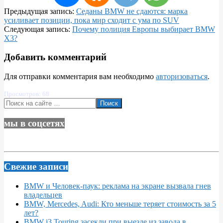
2026-
Предыдущая запись:
Седаны BMW не сдаются: марка
03-
усиливает позиции, пока мир сходит с ума по SUV
25
Следующая запись:
Почему полиция Европы выбирает BMW
X3?
Добавить комментарий
Для отправки комментария вам необходимо
авторизоваться
.
Просмотров: 68
Поиск
мы в соцсетях
Свежие записи
BMW и Человек-паук: реклама на экране вызвала гнев
владельцев
BMW, Mercedes, Audi: Кто меньше теряет стоимость за 5
лет?
BMW i3 Touring засекли при выезде из завода в