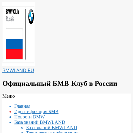
Перейти
к
содержимому
BMWLAND.RU
Официальный БМВ-Клуб в России
Вторичное
Меню
меню
Главная
навигации
Идентификация БМВ
Новости BMW
База знаний BMWLAND
База знаний BMWLAND
Техническая информация