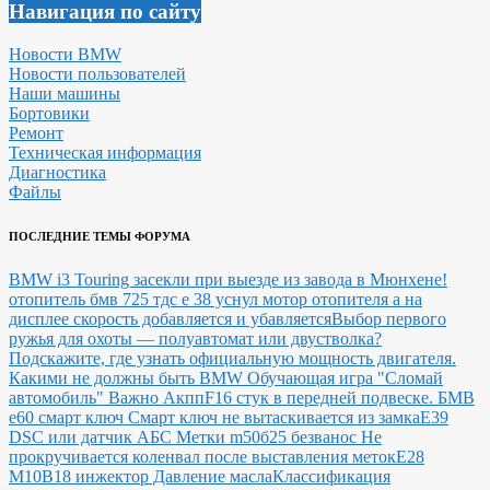
Навигация по сайту
Новости BMW
Новости пользователей
Наши машины
Бортовики
Ремонт
Техническая информация
Диагностика
Файлы
ПОСЛЕДНИЕ ТЕМЫ ФОРУМА
BMW i3 Touring засекли при выезде из завода в Мюнхене!
отопитель бмв 725 тдс е 38 уснул мотор отопителя а на
дисплее скорость добавляется и убавляется
Выбор первого
ружья для охоты — полуавтомат или двустволка?
Подскажите, где узнать официальную мощность двигателя.
Какими не должны быть BMW
Обучающая игра "Сломай
автомобиль"
Важно Акпп
F16 стук в передней подвеске.
БМВ
е60 смарт ключ Смарт ключ не вытаскивается из замка
E39
DSC или датчик АБС
Метки m50б25 безванос Не
прокручивается коленвал после выставления меток
Е28
М10В18 инжектор Давление масла
Классификация