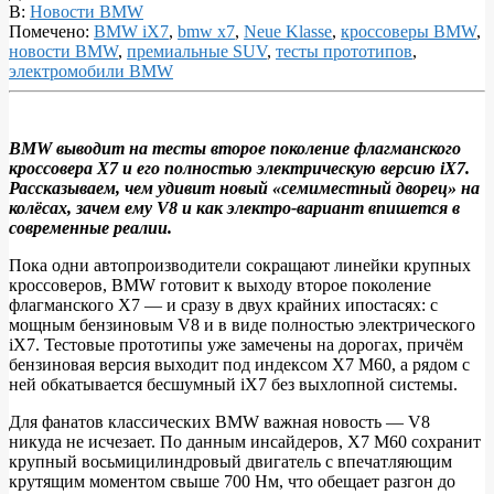
В:
Новости BMW
Помечено:
BMW iX7
,
bmw x7
,
Neue Klasse
,
кроссоверы BMW
,
новости BMW
,
премиальные SUV
,
тесты прототипов
,
электромобили BMW
BMW выводит на тесты второе поколение флагманского
кроссовера X7 и его полностью электрическую версию iX7.
Новый
Рассказываем, чем удивит новый «семиместный дворец» на
BMW
колёсах, зачем ему V8 и как электро‑вариант впишется в
современные реалии.
X7
и
Пока одни автопроизводители сокращают линейки крупных
кроссоверов, BMW готовит к выходу второе поколение
электрический
флагманского X7 — и сразу в двух крайних ипостасях: с
iX7,
мощным бензиновым V8 и в виде полностью электрического
iX7. Тестовые прототипы уже замечены на дорогах, причём
который
бензиновая версия выходит под индексом X7 M60, а рядом с
готовится
ней обкатывается бесшумный iX7 без выхлопной системы.
стать
Для фанатов классических BMW важная новость — V8
электрокоролём
никуда не исчезает. По данным инсайдеров, X7 M60 сохранит
крупный восьмицилиндровый двигатель с впечатляющим
автобанов
крутящим моментом свыше 700 Нм, что обещает разгон до