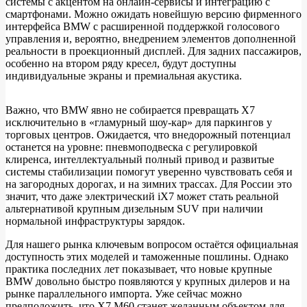
системы с акцентом на онлайн‑сервисы и интеграцию с
смартфонами. Можно ожидать новейшую версию фирменного
интерфейса BMW с расширенной поддержкой голосового
управления и, вероятно, внедрением элементов дополненной
реальности в проекционный дисплей. Для задних пассажиров,
особенно на втором ряду кресел, будут доступны
индивидуальные экраны и премиальная акустика.
Важно, что BMW явно не собирается превращать X7
исключительно в «гламурный шоу‑кар» для паркингов у
торговых центров. Ожидается, что внедорожный потенциал
останется на уровне: пневмоподвеска с регулировкой
клиренса, интеллектуальный полный привод и развитые
системы стабилизации помогут уверенно чувствовать себя и
на загородных дорогах, и на зимних трассах. Для России это
значит, что даже электрический iX7 может стать реальной
альтернативой крупным дизельным SUV при наличии
нормальной инфраструктуры зарядок.
Для нашего рынка ключевым вопросом остаётся официальная
доступность этих моделей и таможенные пошлины. Однако
практика последних лет показывает, что новые крупные
BMW довольно быстро появляются у крупных дилеров и на
рынке параллельного импорта. Уже сейчас можно
предположить, что X7 M60 станет желанным объектом для