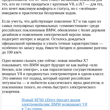
тех, кто не готов прощаться с крупным V8, а iX7 — для тех,
кто хочет максимум комфорта и статуса, но с «зелёным»
имиджем и практически бесшумным ходом.
Если учесть, что действующее поколение X7 и так одно из
самых популярных премиальных «семиместников» среди
российских поклонников BMW, обновление с более дерзким
дизайном и появлением электрической версии лишь
подогреет интерес к модели. Осталось дождаться
официальной премьеры и узнать точные характеристики —
особенно по запасу хода, ёмкости батареи и динамике разгона
до 100 км/ч.
Одно можно сказать уже сейчас: новая линейка X7
показывает, что BMW видит будущее не как выбор «или
бензин, или электро», а как параллельное сосуществование
мощных V8 и продвинутых электромоторов в одном классе.
Это именно тот подход, который оценят российские
энтузиасты — и любители классического звука двигателя, и
поклонники тихого, но очень быстрого электрического
ускорения.
Новый M760 xDrive бросает вызов
электромобилям: BMW возвращает V8
в 7‑ю серию