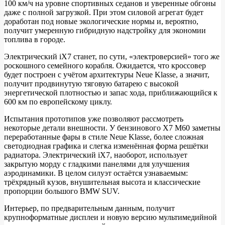
100 км/ч на уровне спортивных седанов и уверенные обгоны
даже с полной загрузкой. При этом силовой агрегат будет
доработан под новые экологические нормы и, вероятно,
получит умеренную гибридную надстройку для экономии
топлива в городе.
Электрический iX7 станет, по сути, «электроверсией» того же
роскошного семейного корабля. Ожидается, что кроссовер
будет построен с учётом архитектуры Neue Klasse, а значит,
получит продвинутую тяговую батарею с высокой
энергетической плотностью и запас хода, приближающийся к
600 км по европейскому циклу.
Испытания прототипов уже позволяют рассмотреть
некоторые детали внешности. У бензинового X7 M60 заметны
переработанные фары в стиле Neue Klasse, более сложная
светодиодная графика и слегка изменённая форма решётки
радиатора. Электрический iX7, наоборот, использует
закрытую морду с гладкими панелями для улучшения
аэродинамики. В целом силуэт остаётся узнаваемым:
трёхрядный кузов, внушительная высота и классические
пропорции большого BMW SUV.
Интерьер, по предварительным данным, получит
крупноформатные дисплеи и новую версию мультимедийной