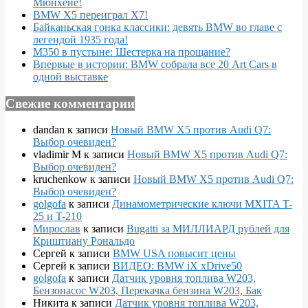
Мюнхене!
BMW X5 переиграл X7!
Байканьская гонка классики: девять BMW во главе с
легендой 1935 года!
M350 в пустыне: Шестерка на прощание?
Впервые в истории: BMW собрала все 20 Art Cars в
одной выставке
Свежие комментарии
dandan
к записи
Новый BMW X5 против Audi Q7:
Выбор очевиден?
vladimir M
к записи
Новый BMW X5 против Audi Q7:
Выбор очевиден?
kruchenkow
к записи
Новый BMW X5 против Audi Q7:
Выбор очевиден?
golgofa
к записи
Динамометрические ключи MXITA T-
25 и T-210
Мирослав
к записи
Bugatti за МИЛЛИАРД рублей для
Криштиану Рональдо
Сергей
к записи
BMW USA повысит цены
Сергей
к записи
ВИДЕО: BMW iX xDrive50
golgofa
к записи
Датчик уровня топлива W203,
Бензонасос W203, Перекачка бензина W203, Бак
Никита
к записи
Датчик уровня топлива W203,