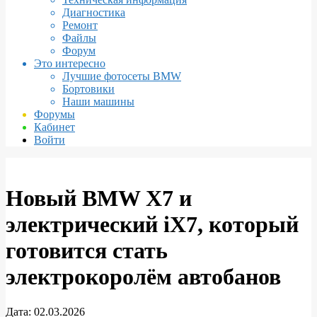
Диагностика
Ремонт
Файлы
Форум
Это интересно
Лучшие фотосеты BMW
Бортовики
Наши машины
Форумы
Кабинет
Войти
Новый BMW X7 и
электрический iX7, который
готовится стать
электрокоролём автобанов
Дата:
02.03.2026