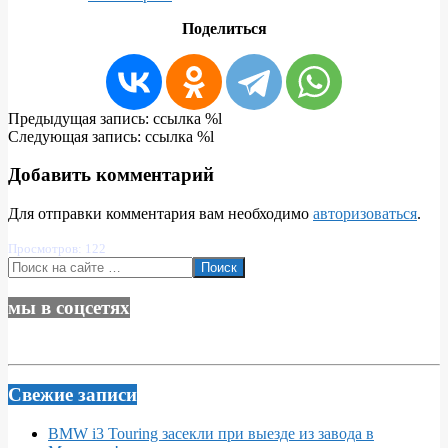
Поделиться
2026-
Предыдущая запись: ссылка %l
03-
Следующая запись: ссылка %l
02
Добавить комментарий
Для отправки комментария вам необходимо
авторизоваться
.
Просмотров: 122
Поиск
мы в соцсетях
Свежие записи
BMW i3 Touring засекли при выезде из завода в