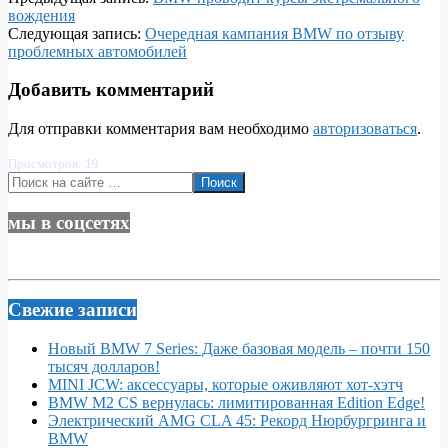
02-
вождения
12
Следующая запись:
Очередная кампания BMW по отзыву
проблемных автомобилей
Добавить комментарий
Для отправки комментария вам необходимо
авторизоваться
.
Просмотров: 19
Поиск
мы в соцсетях
Свежие записи
Новый BMW 7 Series: Даже базовая модель – почти 150
тысяч долларов!
MINI JCW: аксессуары, которые оживляют хот-хэтч
BMW M2 CS вернулась: лимитированная Edition Edge!
Электрический AMG CLA 45: Рекорд Нюрбургринга и
BMW