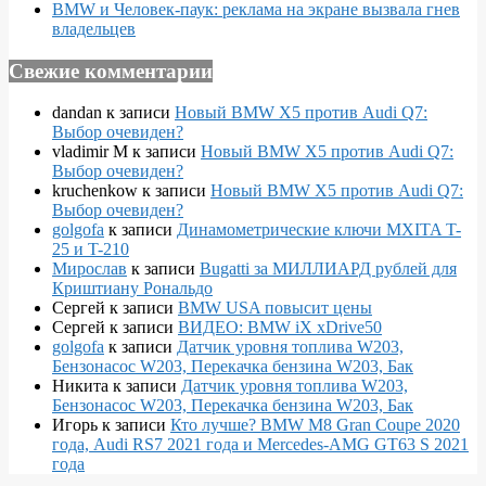
BMW и Человек-паук: реклама на экране вызвала гнев
владельцев
Свежие комментарии
dandan
к записи
Новый BMW X5 против Audi Q7:
Выбор очевиден?
vladimir M
к записи
Новый BMW X5 против Audi Q7:
Выбор очевиден?
kruchenkow
к записи
Новый BMW X5 против Audi Q7:
Выбор очевиден?
golgofa
к записи
Динамометрические ключи MXITA T-
25 и T-210
Мирослав
к записи
Bugatti за МИЛЛИАРД рублей для
Криштиану Рональдо
Сергей
к записи
BMW USA повысит цены
Сергей
к записи
ВИДЕО: BMW iX xDrive50
golgofa
к записи
Датчик уровня топлива W203,
Бензонасос W203, Перекачка бензина W203, Бак
Никита
к записи
Датчик уровня топлива W203,
Бензонасос W203, Перекачка бензина W203, Бак
Игорь
к записи
Кто лучше? BMW M8 Gran Coupe 2020
года, Audi RS7 2021 года и Mercedes-AMG GT63 S 2021
года