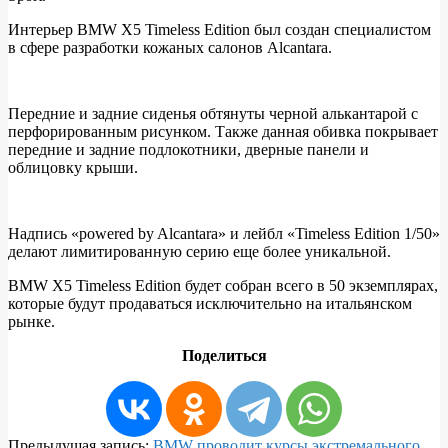
Интерьер BMW X5 Timeless Edition был создан специалистом
в сфере разработки кожаных салонов Alcantara.
Передние и задние сиденья обтянуты черной алькантарой с
перфорированным рисунком. Также данная обивка покрывает
передние и задние подлокотники, дверные панели и
облицовку крыши.
Надпись «powered by Alcantara» и лейбл «Timeless Edition 1/50»
делают лимитированную серию еще более уникальной.
BMW X5 Timeless Edition будет собран всего в 50 экземплярах,
которые будут продаваться исключительно на итальянском
рынке.
Поделиться
2020-
Предыдущая запись:
BMW проводит курсы экстремального