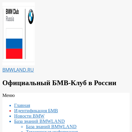
Перейти
к
содержимому
BMWLAND.RU
Официальный БМВ-Клуб в России
Вторичное
Меню
меню
Главная
навигации
Идентификация БМВ
Новости BMW
База знаний BMWLAND
База знаний BMWLAND
Техническая информация