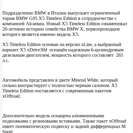
Подразделение BMW в Италии выпускает ограниченный
тираж BMW G05 X5 Timeless Edition в сотрудничестве с
Первая
компанией Alcantara. Новый X5 Timeless Edition ознаменовал
демонстрация
20-летнюю историю семейства BMW X, первопроходцем
которого является именно модель X5.
эксклюзивного
BMW
X5 Timeless Edition основан на версии xLine, а выбранный
вариант X5 xDrive30d оснащён надежным 6-цилиндровым
X5
дизельным двигателем, мощность которого составляет 265
Timeless
л.с.
Edition
Автомобиль представлен в цвете Mineral White, который
сильно контрастирует с полностью черным салоном. X5
Timeless Edition поставляется с современным пакетом
xOffroad.
Дополнительно модель оснащена алюминиевыми
подножками с резиновыми вставками. Также пакет xOffroad
имеет пневматическую подвеску и задний дифференциал M
Sport.