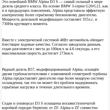
Это новейший BMW Alpina D3 S — самый сильный в мире
дизель среднего класса. На основе BMW 3-серии G20/G21, как
Представлен
и в предыдущих поколениях, Alpina представила эффектную
шикарный
альтернативу более серьёзному бензиновому двигателю.
Мощность дизельной модификации составляет 355л.с. и
BMW
730Нм крутящего момента.
ALPINA
D3
S
Вместе с электрической системой 48Вт автомобиль обещает
блестящие ходовые качества. Согласно заводским данным,
седан разгоняется с места до 100км.ч за 4.6 секунды, а его
максимальная скорость достигает 273км.ч.
Рядный дизель B57, модифицированный Alpina, оснащён
двумя турбонагнетателями с изменяемой геометрией турбины
Alpina предоставляет двигателю еще более мощную систему
охлаждения, так что он может без проблем выдерживать
серьёзные нагрузки в течение длительного времени.
Седан и универсал D3 S оснащены восьмиступенчатой
коробкой передач Steptronic от ZF. Alpina и ZF совместно