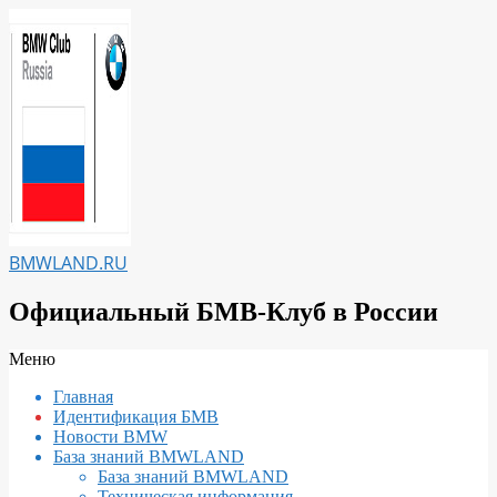
Перейти
к
содержимому
BMWLAND.RU
Официальный БМВ-Клуб в России
Вторичное
Меню
меню
Главная
навигации
Идентификация БМВ
Новости BMW
База знаний BMWLAND
База знаний BMWLAND
Техническая информация