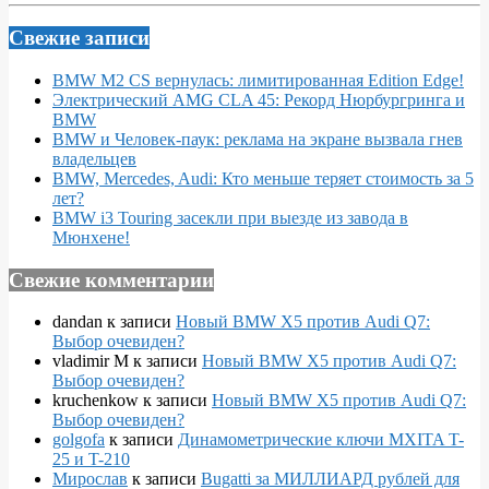
Свежие записи
BMW M2 CS вернулась: лимитированная Edition Edge!
Электрический AMG CLA 45: Рекорд Нюрбургринга и
BMW
BMW и Человек-паук: реклама на экране вызвала гнев
владельцев
BMW, Mercedes, Audi: Кто меньше теряет стоимость за 5
лет?
BMW i3 Touring засекли при выезде из завода в
Мюнхене!
Свежие комментарии
dandan
к записи
Новый BMW X5 против Audi Q7:
Выбор очевиден?
vladimir M
к записи
Новый BMW X5 против Audi Q7:
Выбор очевиден?
kruchenkow
к записи
Новый BMW X5 против Audi Q7:
Выбор очевиден?
golgofa
к записи
Динамометрические ключи MXITA T-
25 и T-210
Мирослав
к записи
Bugatti за МИЛЛИАРД рублей для