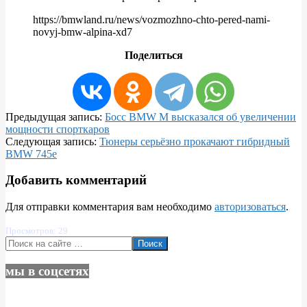
https://bmwland.ru/news/vozmozhno-chto-pered-nami-
novyj-bmw-alpina-xd7
Поделиться
2020-
Предыдущая запись:
Босс BMW М высказался об увеличении
05-
мощности спорткаров
06
Следующая запись:
Тюнеры серьёзно прокачают гибридный
BMW 745e
Добавить комментарий
Для отправки комментария вам необходимо
авторизоваться
.
Просмотров: 29
Поиск
мы в соцсетях