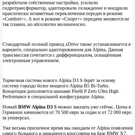
разработали собственные настройки, усилили
гидротрансформатор, адаптировали охлаждение и внедрили
практически незаметные переключения передач в-режиме
«Comfort+». А вот в режиме «Спорт+» передачи меняются не
так плавно, но абсолютно молниеносно.
Стандартный полный привод xDrive также устанавливается в
варианте, специально адаптированном для Alpina, Данная
трансмиссия сочетается с дифференциалом, оснащённым
электронным управлением.
Тормозная система нового Alpina D3 S берёт за основу
систему гораздо более мощного Alpina B5 Bi-Turbo.
Концепция дополняется шинами Pirelli P Zero Ultra High
Performance в специальной конфигурации Alpina.
Новый
BMW Alpina D3 S
можно заказать уже сейчас. Цены в
Германии начинаются от 70 500 евро за седан и от 72 000 евро
за универсал.
Уже весьма приличное время мы ожидаем от Alpina появления
самого большого и шикарного кроссовера на базе BMW X7.