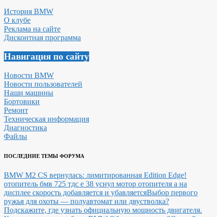
История BMW
О клубе
Реклама на сайте
Дисконтная программа
Навигация по сайту
Новости BMW
Новости пользователей
Наши машины
Бортовики
Ремонт
Техническая информация
Диагностика
Файлы
ПОСЛЕДНИЕ ТЕМЫ ФОРУМА
BMW M2 CS вернулась: лимитированная Edition Edge!
отопитель бмв 725 тдс е 38 уснул мотор отопителя а на
дисплее скорость добавляется и убавляется
Выбор первого
ружья для охоты — полуавтомат или двустволка?
Подскажите, где узнать официальную мощность двигателя.