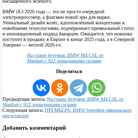
насыщенного зелёного.
BMW iX3 2026 года — это не просто очередной
электрокроссовер, а флагман новой эры для марки.
Уникальный дизайн колёс, вдохновлённый концептами и
новейшими технологиями, подчёркивает премиальный статус
и инновационный подход баварцев. Ожидается, что новинка
поступит в продажу в Европе в конце 2025 года, а в Северной
Америке — весной 2026-го.
На грани безумия: BMW M4 CSL от
Manhart с 922 лошадиными силами
Поделиться
2025-
Предыдущая запись:
На грани безумия: BMW M4 CSL от
05-
Manhart с 922 лошадиными силами
23
Следующая запись:
ПРЕМЬЕРА: BMW Speedtop официально
представлен
Добавить комментарий