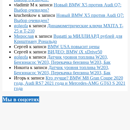
vladimir M
к записи
Новый BMW X5 против Audi Q7:
Выбор очевиден?
kruchenkow
к записи
Новый BMW X5 против Audi Q7:
Выбор очевиден?
golgofa
к записи
Динамометрические ключи MXITA T-
25 и T-210
Мирослав
к записи
Bugatti за МИЛЛИАРД рублей для
Криштиану Рональдо
Сергей
к записи
BMW USA повысит цены
Сергей
к записи
ВИДЕО: BMW iX xDrive50
golgofa
к записи
Датчик уровня топлива W203,
Бензонасос W203, Перекачка бензина W203, Бак
Никита
к записи
Датчик уровня топлива W203,
Бензонасос W203, Перекачка бензина W203, Бак
Игорь
к записи
Кто лучше? BMW M8 Gran Coupe 2020
года, Audi RS7 2021 года и Mercedes-AMG GT63 S 2021
года
Мы в соцсетях