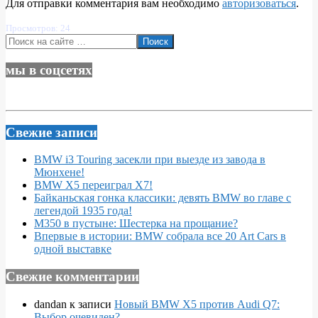
Для отправки комментария вам необходимо
авторизоваться
.
Просмотров: 24
Поиск
мы в соцсетях
Свежие записи
BMW i3 Touring засекли при выезде из завода в
Мюнхене!
BMW X5 переиграл X7!
Байканьская гонка классики: девять BMW во главе с
легендой 1935 года!
M350 в пустыне: Шестерка на прощание?
Впервые в истории: BMW собрала все 20 Art Cars в
одной выставке
Свежие комментарии
dandan
к записи
Новый BMW X5 против Audi Q7:
Выбор очевиден?