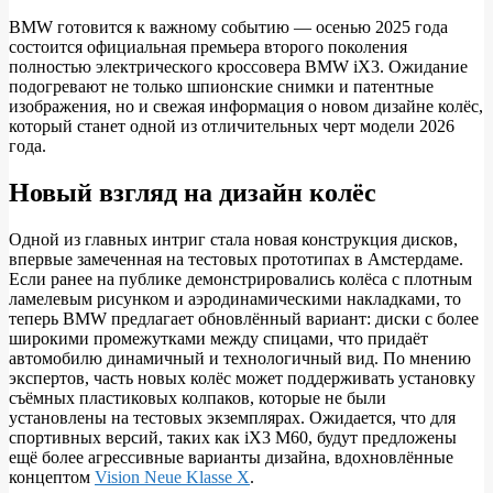
BMW готовится к важному событию — осенью 2025 года
состоится официальная премьера второго поколения
ШПИОН:
полностью электрического кроссовера BMW iX3. Ожидание
BMW
подогревают не только шпионские снимки и патентные
изображения, но и свежая информация о новом дизайне колёс,
iX3
который станет одной из отличительных черт модели 2026
2026
года.
с
Новый взгляд на дизайн колёс
уникальным
дизайном
Одной из главных интриг стала новая конструкция дисков,
колёс
впервые замеченная на тестовых прототипах в Амстердаме.
Если ранее на публике демонстрировались колёса с плотным
ламелевым рисунком и аэродинамическими накладками, то
теперь BMW предлагает обновлённый вариант: диски с более
широкими промежутками между спицами, что придаёт
автомобилю динамичный и технологичный вид. По мнению
экспертов, часть новых колёс может поддерживать установку
съёмных пластиковых колпаков, которые не были
установлены на тестовых экземплярах. Ожидается, что для
спортивных версий, таких как iX3 M60, будут предложены
ещё более агрессивные варианты дизайна, вдохновлённые
концептом
Vision Neue Klasse X
.