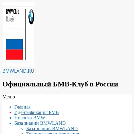
Перейти
к
содержимому
BMWLAND.RU
Официальный БМВ-Клуб в России
Вторичное
Меню
меню
Главная
навигации
Идентификация БМВ
Новости BMW
База знаний BMWLAND
База знаний BMWLAND
Техническая информация