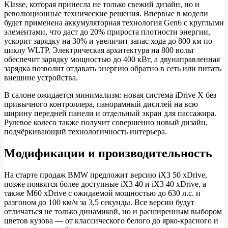
Klasse, которая принесла не только свежий дизайн, но и
революционные технические решения. Впервые в модели
будет применена аккумуляторная технология Gen6 с круглыми
элементами, что даст до 20% прироста плотности энергии,
ускорит зарядку на 30% и увеличит запас хода до 800 км по
циклу WLTP. Электрическая архитектура на 800 вольт
обеспечит зарядку мощностью до 400 кВт, а двунаправленная
зарядка позволит отдавать энергию обратно в сеть или питать
внешние устройства.
В салоне ожидается минимализм: новая система iDrive X без
привычного контроллера, панорамный дисплей на всю
ширину передней панели и отдельный экран для пассажира.
Рулевое колесо также получит совершенно новый дизайн,
подчёркивающий технологичность интерьера.
Модификации и производительность
На старте продаж BMW предложит версию iX3 50 xDrive,
позже появятся более доступные iX3 40 и iX3 40 xDrive, а
также M60 xDrive с ожидаемой мощностью до 630 л.с. и
разгоном до 100 км/ч за 3,5 секунды. Все версии будут
отличаться не только динамикой, но и расширенным выбором
цветов кузова — от классического белого до ярко-красного и