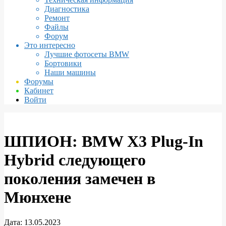
Диагностика
Ремонт
Файлы
Форум
Это интересно
Лучшие фотосеты BMW
Бортовики
Наши машины
Форумы
Кабинет
Войти
ШПИОН: BMW X3 Plug-In
Hybrid следующего
поколения замечен в
Мюнхене
Дата:
13.05.2023