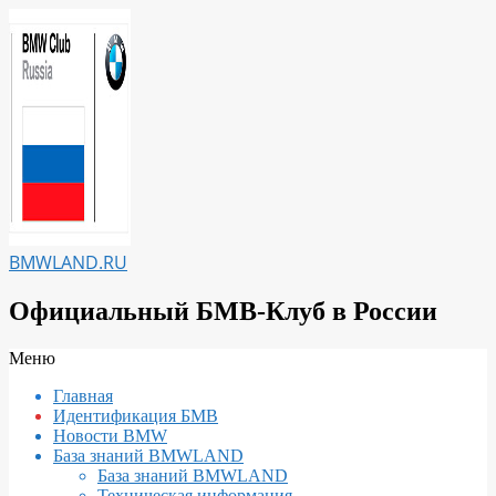
Перейти
к
содержимому
BMWLAND.RU
Официальный БМВ-Клуб в России
Вторичное
Меню
меню
Главная
навигации
Идентификация БМВ
Новости BMW
База знаний BMWLAND
База знаний BMWLAND
Техническая информация