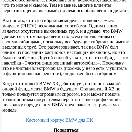
что-то новое и смелое. Тем не менее, многие клиенты,
вероятно, оценят знакомый, но немного обновлённый дизайн.
Вы понять, что это гибридная модель с подключаемым
модулем (PHEV) несколькими способами. Одним из них
является отсутствие выхлопных труб, и я думаю, что BMW
движется в этом направлении по всем направлениям со
своими гибридами, поскольку все будущие гибриды не имеют
выхлопных труб. Это разочаровывает, так как BMW был
одним из последних бастионов настоящих выхлопов, но это
было неизбежно. Другой способ узнать, что это гибрид — это
наклейка «Электрифицированный автомобиль». Поскольку
это не чистый электромобиль (похоже, у него есть глушитель
и функциональные решётки), он должен быть гибридом.
Когда этот новый BMW X3 дебютирует, он станет важной
опорой фундамента BMW в будущем. Стандартный X3 не
только пользуется огромным спросом, но и может помочь
традиционным покупателям перейти на электрификацию,
поскольку наряду с ним BMW предложит электрическую
модель.
Кастомный корпус BMW для ПК
Поделиться