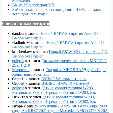
Мюнхене!
BMW X5 переиграл X7!
Байканьская гонка классики: девять BMW во главе с
легендой 1935 года!
Свежие комментарии
dandan
к записи
Новый BMW X5 против Audi Q7:
Выбор очевиден?
vladimir M
к записи
Новый BMW X5 против Audi Q7:
Выбор очевиден?
kruchenkow
к записи
Новый BMW X5 против Audi Q7:
Выбор очевиден?
golgofa
к записи
Динамометрические ключи MXITA T-
25 и T-210
Мирослав
к записи
Bugatti за МИЛЛИАРД рублей для
Криштиану Рональдо
Сергей
к записи
BMW USA повысит цены
Сергей
к записи
ВИДЕО: BMW iX xDrive50
golgofa
к записи
Датчик уровня топлива W203,
Бензонасос W203, Перекачка бензина W203, Бак
Никита
к записи
Датчик уровня топлива W203,
Бензонасос W203, Перекачка бензина W203, Бак
Игорь
к записи
Кто лучше? BMW M8 Gran Coupe 2020
года, Audi RS7 2021 года и Mercedes-AMG GT63 S 2021