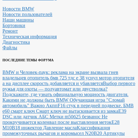
Новости BMW
Новости пользователей
Наши машины
Бортовики
Ремонт
Техническая информация
Диагностика
Файлы
ПОСЛЕДНИЕ ТЕМЫ ФОРУМА
BMW и Человек-паук: реклама на экране вызвала гнев
владельцев
отопитель бмв 725 тдс е 38 уснул мотор отопителя
а на дисплее скорость добавляется и убавляется
Выбор первого
ружья для охоты — полуавтомат или двустволка?
Подскажите, где узнать официальную мощность двигателя.
Какими не должны быть BMW
Обучающая игра "Сломай
автомобиль"
Важно Акпп
F16 стук в передней подвеске.
БМВ
е60 смарт ключ Смарт ключ не вытаскивается из замка
E39
DSC или датчик АБС
Метки m50б25 безванос Не
прокручивается коленвал после выставления меток
Е28
М10В18 инжектор Давление масла
Классификация
промежуточных рычагов и коромысел N20B20
Артикулы