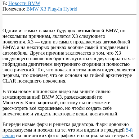
В:
Новости BMW
Помечено:
BMW X3 Plug-In Hybrid
Одним из самых важных будущих автомобилей BMW, по
нескольким причинам, является X3 следующего
ШПИОН:
поколения. X3 — один из самых продаваемых автомобилей
BMW
BMW, а на некоторых рынках вообще самый продаваемый
автомобиль. Другая причина заключается в том, что X3
X3
следующего поколения будет выпускаться в двух вариантах: с
Plug-
гибридным двигателем внутреннего сгорания и полностью
электрический. Тот, что показан в этом новом видео, является
In
первым, что означает, что он основан на гибкой архитектуре
Hybrid
CLAR последнего поколения.
следующего
В этом новом шпионском видео вы видите сильно
поколения
замаскированный BMW X3, разъезжающий по
Мюнхену. Клип короткий, поэтому вы не сможете
замечен
рассмотреть всё хорошенько, но чтобы создать себе
в
впечатление и увидеть некоторые вещи, достаточный.
Мюнхене
Впереди новые фары и решётка радиатора. Фары довольно
предсказуемы и похожи на те, что мы видели в грядущей
5-й
серии
на шпионских фотографиях и официальных тизерах. К