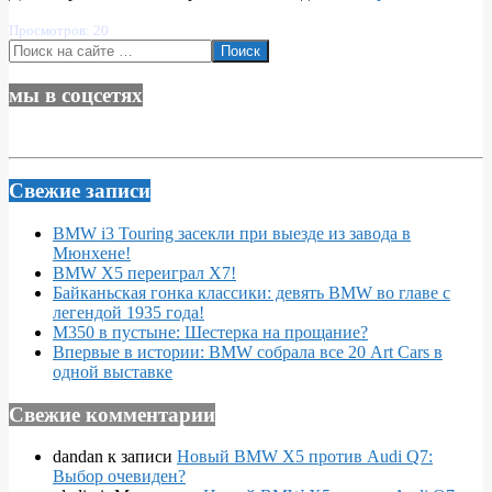
Просмотров: 20
Поиск
мы в соцсетях
Свежие записи
BMW i3 Touring засекли при выезде из завода в
Мюнхене!
BMW X5 переиграл X7!
Байканьская гонка классики: девять BMW во главе с
легендой 1935 года!
M350 в пустыне: Шестерка на прощание?
Впервые в истории: BMW собрала все 20 Art Cars в
одной выставке
Свежие комментарии
dandan
к записи
Новый BMW X5 против Audi Q7:
Выбор очевиден?