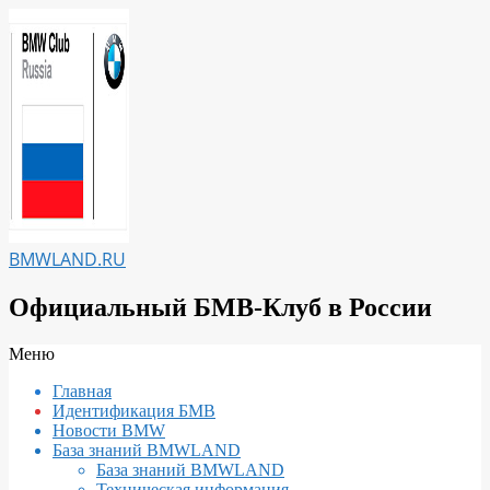
Перейти
к
содержимому
BMWLAND.RU
Официальный БМВ-Клуб в России
Вторичное
Меню
меню
Главная
навигации
Идентификация БМВ
Новости BMW
База знаний BMWLAND
База знаний BMWLAND
Техническая информация