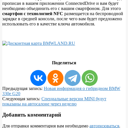
прописан в вашем приложении ConnectedDrive и вам будет
необходимо объединить его с вашим смартфоном. Для этого
смартфон с технологией NFC
размещается на беспроводной
зарядке в средней консоли, после чего вам будет предложено
использовать его в качестве ключа автомобиля.
Поделиться
2018-
Предыдущая запись:
Новая информация о гибридном BMW
11-
330e G20
19
Следующая запись:
Специальные версии MINI будут
показаны на автосалоне через неделю
Добавить комментарий
Для отправки комментария вам необходимо
авторизоваться
.