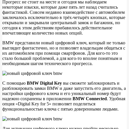
Прогресс не стоит на месте и сегодня мы наблюдаем
некоторые изыски, которые даже пять лет назад считались
Система
фантастикой. Совсем недавно взаимодействие с автомобилем
управления
заключалось исключительно в трёх-четырёх кнопках, которые
открывали и закрывали центральный замок и багажник, но
BMW
сегодня к этим действиям прибавилось действительное
с
впечатляющее количество новых опций.
помощью
BMW представили новый цифровой ключ, который не только
смартфона
выглядит фантастично, но и позволяет владельцам общаться с
их автомобилем при помощи смартфонов. Для кого-то это
(видео)
стало большой проблемой, а для кого-то вполне понятным и
необходимым шагом технического прогресса.
С помощью
BMW Digital Key
вы сможете заблокировать и
разблокировать замки BMW и даже запустить его двигатель, а
настройки цифрового ключа и его уникальный номер будут
надежно сохранены в приложении
BMW Connected
. Удобная
опция «Digital Key for 5» позволяет поделиться
функциональностью ключа с пятью доверенными людьми.
Для активации цифрового ключа нужно пройти несколько