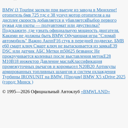
BMW i3 Touring засекли при выезде из завода в Мюнхене!
отопитель бмв 725 тдс е 38 уснул мотор отопителя а на
дисплее скорость добавляется и убавляется
Выбор первого
ружья для охоты — полуавтомат или двустволка?
Подскажите, где узнать официальную мощность двигателя.
Какими не должны быть BMW
Обучающая игра "Сломай
автомобиль"
Важно Акпп
F16 стук в передней подвеске.
БМВ
е60 смарт ключ Смарт ключ не вытаскивается из замка
E39
DSC или датчик АБС
Метки m50б25 безванос Не
прокручивается коленвал после выставления меток
Е28
М10В18 инжектор Давление масла
Классификация
промежуточных рычагов и коромысел N20B20
Артикулы
армированных топливных шлангов и систем охлаждения
Турбины IRONUNIT на BMW.
[Продам] BMW X5 xDrive 2025
(город: Минск )
© 1995—2026 Официальный Автоклуб
«BMWLAND»