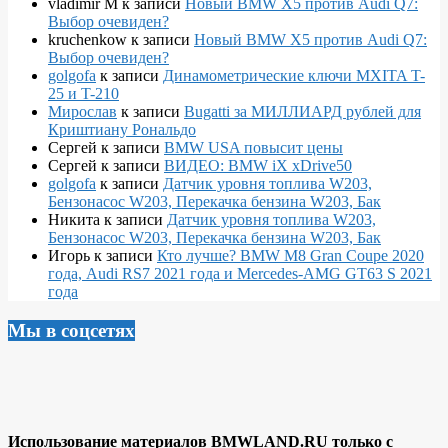
vladimir M
к записи
Новый BMW X5 против Audi Q7:
Выбор очевиден?
kruchenkow
к записи
Новый BMW X5 против Audi Q7:
Выбор очевиден?
golgofa
к записи
Динамометрические ключи MXITA T-
25 и T-210
Мирослав
к записи
Bugatti за МИЛЛИАРД рублей для
Криштиану Рональдо
Сергей
к записи
BMW USA повысит цены
Сергей
к записи
ВИДЕО: BMW iX xDrive50
golgofa
к записи
Датчик уровня топлива W203,
Бензонасос W203, Перекачка бензина W203, Бак
Никита
к записи
Датчик уровня топлива W203,
Бензонасос W203, Перекачка бензина W203, Бак
Игорь
к записи
Кто лучше? BMW M8 Gran Coupe 2020
года, Audi RS7 2021 года и Mercedes-AMG GT63 S 2021
года
Мы в соцсетях
Использование материалов BMWLAND.RU только с