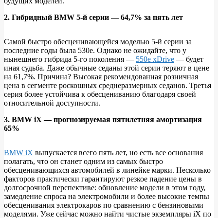
будущих моделей.
2. Гибридный BMW 5-й серии — 64,7% за пять лет
Самой быстро обесценивающейся моделью 5-й серии за
последние годы была 530e. Однако не ожидайте, что у
нынешнего гибрида 5-го поколения —
550e xDrive
— будет
иная судьба. Даже обычные седаны этой серии теряют в цене
на 61,7%. Причина? Высокая рекомендованная розничная
цена в сегменте роскошных среднеразмерных седанов. Третья
серия более устойчива к обесцениванию благодаря своей
относительной доступности.
3. BMW iX — прогнозируемая пятилетняя амортизация
65%
BMW iX
выпускается всего пять лет, но есть все основания
полагать, что он станет одним из самых быстро
обесценивающихся автомобилей в линейке марки. Несколько
факторов практически гарантируют резкое падение цены в
долгосрочной перспективе: обновление модели в этом году,
замедление спроса на электромобили и более высокие темпы
обесценивания электрокаров по сравнению с бензиновыми
моделями. Уже сейчас можно найти чистые экземпляры iX по