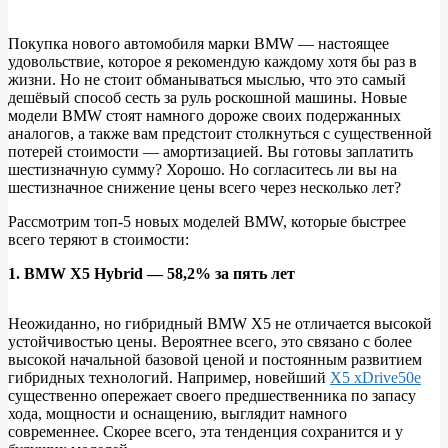
Покупка нового автомобиля марки BMW — настоящее
удовольствие, которое я рекомендую каждому хотя бы раз в
ТОП-5:
жизни. Но не стоит обманываться мыслью, что это самый
Самые
дешёвый способ сесть за руль роскошной машины. Новые
модели BMW стоят намного дороже своих подержанных
быстро
аналогов, а также вам предстоит столкнуться с существенной
обесценивающиеся
потерей стоимости — амортизацией. Вы готовы заплатить
шестизначную сумму? Хорошо. Но согласитесь ли вы на
новые
шестизначное снижение цены всего через несколько лет?
модели
Рассмотрим топ-5 новых моделей BMW, которые быстрее
BMW
всего теряют в стоимости:
1. BMW X5 Hybrid — 58,2% за пять лет
Неожиданно, но гибридный BMW X5 не отличается высокой
устойчивостью цены. Вероятнее всего, это связано с более
высокой начальной базовой ценой и постоянным развитием
гибридных технологий. Например, новейший
X5 xDrive50e
существенно опережает своего предшественника по запасу
хода, мощности и оснащению, выглядит намного
современнее. Скорее всего, эта тенденция сохранится и у