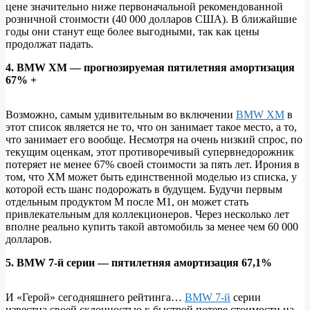
цене значительно ниже первоначальной рекомендованной
розничной стоимости (40 000 долларов США). В ближайшие
годы они станут еще более выгодными, так как цены
продолжат падать.
4. BMW XM — прогнозируемая пятилетняя амортизация
67% +
Возможно, самым удивительным во включении
BMW XM
в
этот список является не то, что он занимает такое место, а то,
что занимает его вообще. Несмотря на очень низкий спрос, по
текущим оценкам, этот противоречивый супервнедорожник
потеряет не менее 67% своей стоимости за пять лет. Ирония в
том, что XM может быть единственной моделью из списка, у
которой есть шанс подорожать в будущем. Будучи первым
отдельным продуктом M после M1, он может стать
привлекательным для коллекционеров. Через несколько лет
вполне реально купить такой автомобиль за менее чем 60 000
долларов.
5. BMW 7-й серии — пятилетняя амортизация 67,1%
И «Герой» сегодняшнего рейтинга…
BMW 7-й
серии
известна своей склонностью к быстрой потере стоимости на