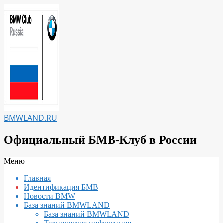
Перейти
к
содержимому
BMWLAND.RU
Официальный БМВ-Клуб в России
Вторичное
Меню
меню
Главная
навигации
Идентификация БМВ
Новости BMW
База знаний BMWLAND
База знаний BMWLAND
Техническая информация