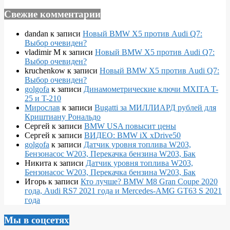
Свежие комментарии
dandan
к записи
Новый BMW X5 против Audi Q7:
Выбор очевиден?
vladimir M
к записи
Новый BMW X5 против Audi Q7:
Выбор очевиден?
kruchenkow
к записи
Новый BMW X5 против Audi Q7:
Выбор очевиден?
golgofa
к записи
Динамометрические ключи MXITA T-
25 и T-210
Мирослав
к записи
Bugatti за МИЛЛИАРД рублей для
Криштиану Рональдо
Сергей
к записи
BMW USA повысит цены
Сергей
к записи
ВИДЕО: BMW iX xDrive50
golgofa
к записи
Датчик уровня топлива W203,
Бензонасос W203, Перекачка бензина W203, Бак
Никита
к записи
Датчик уровня топлива W203,
Бензонасос W203, Перекачка бензина W203, Бак
Игорь
к записи
Кто лучше? BMW M8 Gran Coupe 2020
года, Audi RS7 2021 года и Mercedes-AMG GT63 S 2021
года
Мы в соцсетях