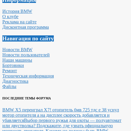
История BMW
О клубе
Реклама на сайте
Дисконтная программа
Навигация по сайту
Новости BMW
Новости пользователей
Наши машины
Бортовики
Ремонт
Техническая информация
Диагностика
Файлы
ПОСЛЕДНИЕ ТЕМЫ ФОРУМА
BMW X5 переиграл X7!
отопитель бмв 725 тдс е 38 уснул
мотор отопителя а на дисплее скорость добавляется и
убавляется
Выбор первого ружья для охоты — полуавтомат
или двустволка?
Подскажите, где узнать официальную
мощность двигателя.
Какими не должны быть BMW