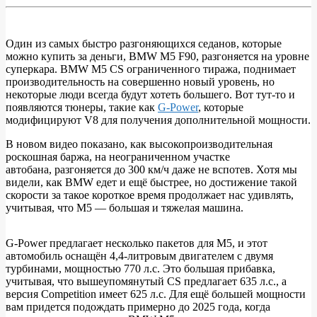
Один из самых быстро разгоняющихся седанов, которые
можно купить за деньги, BMW M5 F90, разгоняется на уровне
ВИДЕО:
суперкара. BMW M5 CS ограниченного тиража, поднимает
G-
производительность на совершенно новый уровень, но
некоторые люди всегда будут хотеть большего. Вот тут-то и
Power
появляются тюнеры, такие как
G-Power
, которые
BMW
модифицируют V8 для получения дополнительной мощности.
M5
В новом видео показано, как высокопроизводительная
с
роскошная баржа, на неограниченном участке
автобана, разгоняется до 300 км/ч даже не вспотев. Хотя мы
770
видели, как BMW едет и ещё быстрее, но достижение такой
л.с.
скорости за такое короткое время продолжает нас удивлять,
учитывая, что M5 — большая и тяжелая машина.
разгоняется
на
G-Power предлагает несколько пакетов для M5, и этот
автобане
автомобиль оснащён 4,4-литровым двигателем с двумя
как
турбинами, мощностью 770 л.с. Это большая прибавка,
учитывая, что вышеупомянутый CS предлагает 635 л.с., а
гепард
версия Competition имеет 625 л.с. Для ещё большей мощности
вам придется подождать примерно до 2025 года, когда