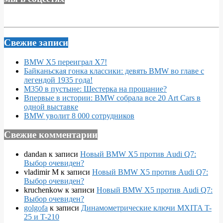
Свежие записи
BMW X5 переиграл X7!
Байканьская гонка классики: девять BMW во главе с
легендой 1935 года!
M350 в пустыне: Шестерка на прощание?
Впервые в истории: BMW собрала все 20 Art Cars в
одной выставке
BMW уволит 8 000 сотрудников
Свежие комментарии
dandan
к записи
Новый BMW X5 против Audi Q7:
Выбор очевиден?
vladimir M
к записи
Новый BMW X5 против Audi Q7:
Выбор очевиден?
kruchenkow
к записи
Новый BMW X5 против Audi Q7:
Выбор очевиден?
golgofa
к записи
Динамометрические ключи MXITA T-
25 и T-210