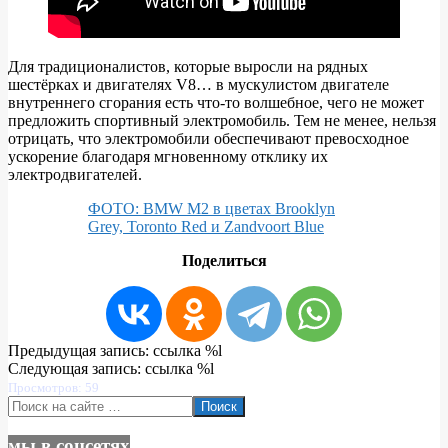
Для традиционалистов, которые выросли на рядных
шестёрках и двигателях V8… в мускулистом двигателе
внутреннего сгорания есть что-то волшебное, чего не может
предложить спортивный электромобиль. Тем не менее, нельзя
отрицать, что электромобили обеспечивают превосходное
ускорение благодаря мгновенному отклику их
электродвигателей.
ФОТО: BMW M2 в цветах Brooklyn
Grey, Toronto Red и Zandvoort Blue
Поделиться
2023-
Предыдущая запись: ссылка %l
03-
Следующая запись: ссылка %l
13
Просмотров: 59
Поиск
мы в соцсетях