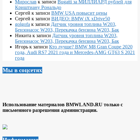
Мирослав
к записи
Bugatti за МИЛЛИАРД рублей для
Криштиану Рональдо
Сергей
к записи
BMW USA повысит цены
Сергей
к записи
ВИДЕО: BMW iX xDrive50
golgofa
к записи
Датчик уровня топлива W203,
Бензонасос W203, Перекачка бензина W203, Бак
Никита
к записи
Датчик уровня топлива W203,
Бензонасос W203, Перекачка бензина W203, Бак
Игорь
к записи
Кто лучше? BMW M8 Gran Coupe 2020
года, Audi RS7 2021 года и Mercedes-AMG GT63 S 2021
года
Мы в соцсетях
Использование материалов BMWLAND.RU только с
письменного разрешения администрации.
Информация