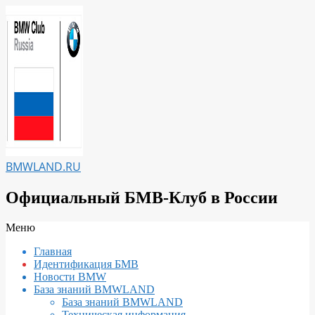
Перейти
к
содержимому
BMWLAND.RU
Официальный БМВ-Клуб в России
Вторичное
Меню
меню
Главная
навигации
Идентификация БМВ
Новости BMW
База знаний BMWLAND
База знаний BMWLAND
Техническая информация