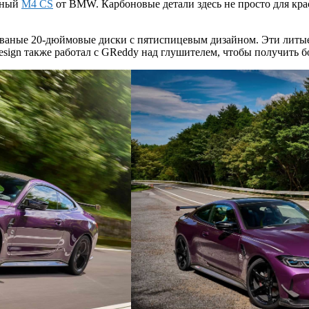
енный
M4 CS
от BMW. Карбоновые детали здесь не просто для кр
ованые 20-дюймовые диски с пятиспицевым дизайном. Эти литы
esign также работал с GReddy над глушителем, чтобы получить б