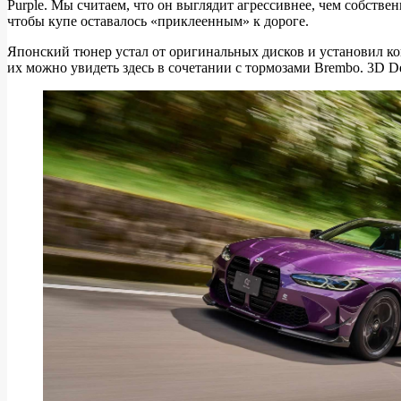
Purple. Мы считаем, что он выглядит агрессивнее, чем собств
Зловещий
чтобы купе оставалось «приклеенным» к дороге.
BMW
Японский тюнер устал от оригинальных дисков и установил к
M4
их можно увидеть здесь в сочетании с тормозами Brembo. 3D D
Twilight
Purple
от
3D
Design