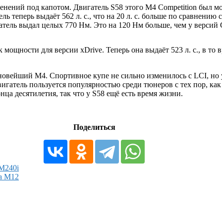
енений под капотом. Двигатель S58 этого M4 Competition был 
еперь выдаёт 562 л. с., что на 20 л. с. больше по сравнению 
тель выдал целых 770 Нм. Это на 120 Нм больше, чем у версий C
ок мощности для версии xDrive. Теперь она выдаёт 523 л. с., в 
и новейший M4. Спортивное купе не сильно изменилось с LCI, но
игатель пользуется популярностью среди тюнеров с тех пор, ка
ца десятилетия, так что у S58 ещё есть время жизни.
Поделиться
M240i
a M12