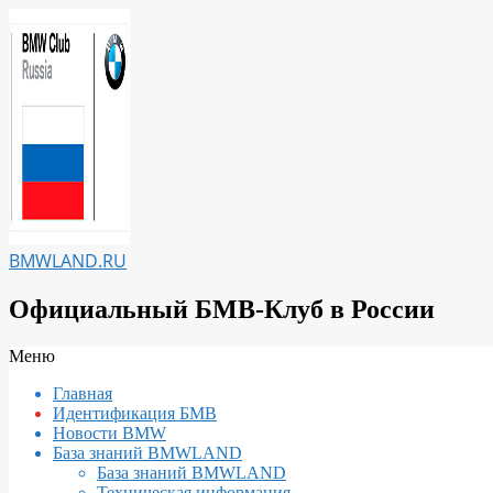
Перейти
к
содержимому
BMWLAND.RU
Официальный БМВ-Клуб в России
Вторичное
Меню
меню
Главная
навигации
Идентификация БМВ
Новости BMW
База знаний BMWLAND
База знаний BMWLAND
Техническая информация