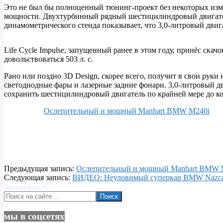
Это не был бы полноценный тюнинг-проект без некоторых изм
мощности. Двухтурбинный рядный шестицилиндровый двигатель т
динамометрического стенда показывает, что 3,0-литровый двига
Life Cycle Impulse, запущенный ранее в этом году, принёс скач
довольствоваться 503 л. с.
Рано или поздно 3D Design, скорее всего, получит в свои рук
светодиодные фары и лазерные задние фонари. 3,0-литровый дв
сохранить шестицилиндровый двигатель по крайней мере до кон
Ослепительный и мощный Manhart BMW M240i
2024-
Предыдущая запись:
Ослепительный и мощный Manhart BMW 
09-
Следующая запись:
ВИДЕО: Неуловимый суперкар BMW Nazc
23
Просмотров: 97
Поиск
мы в соцсетях