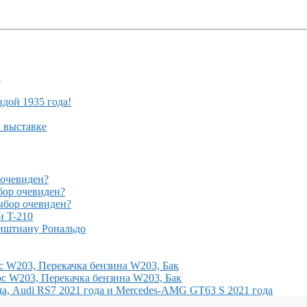
!
ндой 1935 года!
й выставке
очевиден?
ор очевиден?
бор очевиден?
и T-210
иштиану Рональдо
с W203, Перекачка бензина W203, Бак
с W203, Перекачка бензина W203, Бак
, Audi RS7 2021 года и Mercedes-AMG GT63 S 2021 года