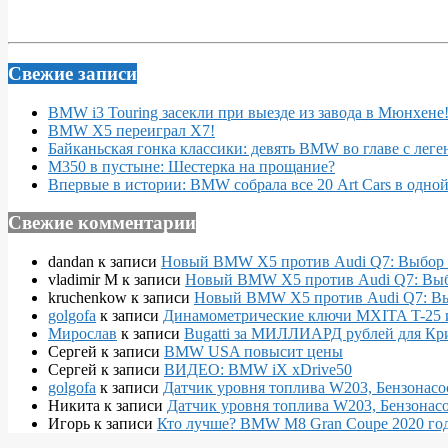
Свежие записи
BMW i3 Touring засекли при выезде из завода в Мюнхене
BMW X5 переиграл X7!
Байканьская гонка классики: девять BMW во главе с леге
M350 в пустыне: Шестерка на прощание?
Впервые в истории: BMW собрала все 20 Art Cars в одно
Свежие комментарии
dandan
к записи
Новый BMW X5 против Audi Q7: Выбор 
vladimir M
к записи
Новый BMW X5 против Audi Q7: Выб
kruchenkow
к записи
Новый BMW X5 против Audi Q7: Вы
golgofa
к записи
Динамометрические ключи MXITA T-25 
Мирослав
к записи
Bugatti за МИЛЛИАРД рублей для Кр
Сергей
к записи
BMW USA повысит цены
Сергей
к записи
ВИДЕО: BMW iX xDrive50
golgofa
к записи
Датчик уровня топлива W203, Бензонасо
Никита
к записи
Датчик уровня топлива W203, Бензонасо
Игорь
к записи
Кто лучше? BMW M8 Gran Coupe 2020 года