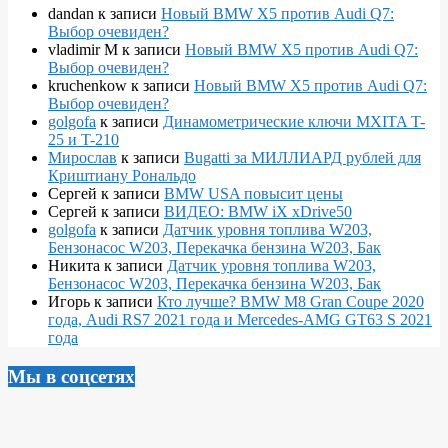
dandan
к записи
Новый BMW X5 против Audi Q7:
Выбор очевиден?
vladimir M
к записи
Новый BMW X5 против Audi Q7:
Выбор очевиден?
kruchenkow
к записи
Новый BMW X5 против Audi Q7:
Выбор очевиден?
golgofa
к записи
Динамометрические ключи MXITA T-
25 и T-210
Мирослав
к записи
Bugatti за МИЛЛИАРД рублей для
Криштиану Рональдо
Сергей
к записи
BMW USA повысит цены
Сергей
к записи
ВИДЕО: BMW iX xDrive50
golgofa
к записи
Датчик уровня топлива W203,
Бензонасос W203, Перекачка бензина W203, Бак
Никита
к записи
Датчик уровня топлива W203,
Бензонасос W203, Перекачка бензина W203, Бак
Игорь
к записи
Кто лучше? BMW M8 Gran Coupe 2020
года, Audi RS7 2021 года и Mercedes-AMG GT63 S 2021
года
Мы в соцсетях