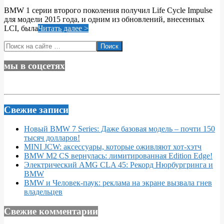
09-
BMW 1 серии второго поколения получил Life Cycle Impulse
19
для модели 2015 года, и одним из обновлений, внесенных
LCI, была
Читать далее >
Поиск
мы в соцсетях
Свежие записи
Новый BMW 7 Series: Даже базовая модель – почти 150
тысяч долларов!
MINI JCW: аксессуары, которые оживляют хот-хэтч
BMW M2 CS вернулась: лимитированная Edition Edge!
Электрический AMG CLA 45: Рекорд Нюрбургринга и
BMW
BMW и Человек-паук: реклама на экране вызвала гнев
владельцев
Свежие комментарии