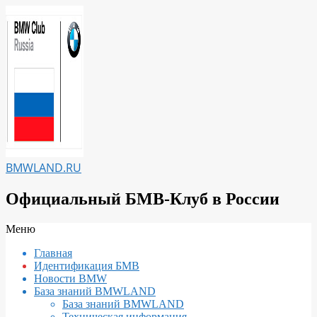
Перейти
к
содержимому
BMWLAND.RU
Официальный БМВ-Клуб в России
Вторичное
Меню
меню
Главная
навигации
Идентификация БМВ
Новости BMW
База знаний BMWLAND
База знаний BMWLAND
Техническая информация