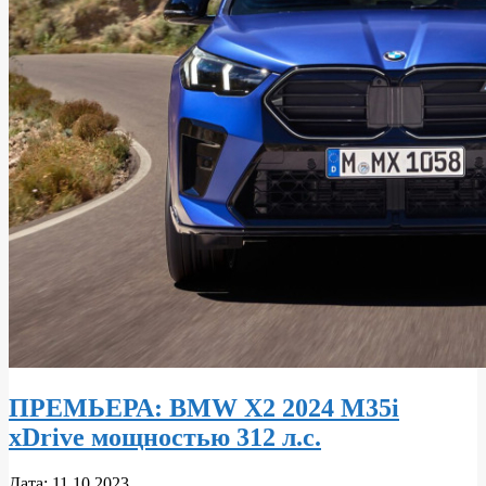
ПРЕМЬЕРА: BMW X2 2024 M35i
xDrive мощностью 312 л.с.
2023-
Дата:
11.10.2023