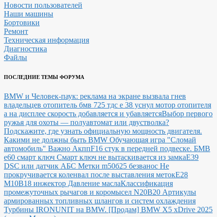
Новости пользователей
Наши машины
Бортовики
Ремонт
Техническая информация
Диагностика
Файлы
ПОСЛЕДНИЕ ТЕМЫ ФОРУМА
BMW и Человек-паук: реклама на экране вызвала гнев
владельцев
отопитель бмв 725 тдс е 38 уснул мотор отопителя
а на дисплее скорость добавляется и убавляется
Выбор первого
ружья для охоты — полуавтомат или двустволка?
Подскажите, где узнать официальную мощность двигателя.
Какими не должны быть BMW
Обучающая игра "Сломай
автомобиль"
Важно Акпп
F16 стук в передней подвеске.
БМВ
е60 смарт ключ Смарт ключ не вытаскивается из замка
E39
DSC или датчик АБС
Метки m50б25 безванос Не
прокручивается коленвал после выставления меток
Е28
М10В18 инжектор Давление масла
Классификация
промежуточных рычагов и коромысел N20B20
Артикулы
армированных топливных шлангов и систем охлаждения
Турбины IRONUNIT на BMW.
[Продам] BMW X5 xDrive 2025