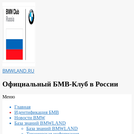
Перейти
к
содержимому
BMWLAND.RU
Официальный БМВ-Клуб в России
Вторичное
Меню
меню
Главная
навигации
Идентификация БМВ
Новости BMW
База знаний BMWLAND
База знаний BMWLAND
Техническая информация