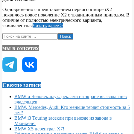
10-
Одновременно с представлением первого в мире iX2
11
появилось новое поколение X2 с традиционным приводом. В
отличие от полностью электрического варианта,
эквивалентная
Читать далее >
Поиск
мы в соцсетях
Свежие записи
BMW и Человек-паук: реклама на экране вызвала гнев
владельцев
BMW, Mercedes, Audi: Кто меньше теряет стоимость за 5
лет?
BMW i3 Touring засекли при выезде из завода в
Мюнхене!
BMW X5 переиграл X7!