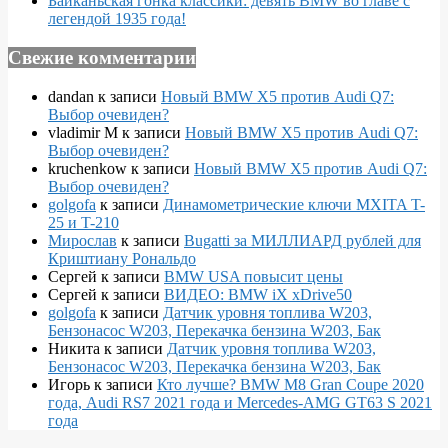
Байканьская гонка классики: девять BMW во главе с
легендой 1935 года!
Свежие комментарии
dandan
к записи
Новый BMW X5 против Audi Q7:
Выбор очевиден?
vladimir M
к записи
Новый BMW X5 против Audi Q7:
Выбор очевиден?
kruchenkow
к записи
Новый BMW X5 против Audi Q7:
Выбор очевиден?
golgofa
к записи
Динамометрические ключи MXITA T-
25 и T-210
Мирослав
к записи
Bugatti за МИЛЛИАРД рублей для
Криштиану Рональдо
Сергей
к записи
BMW USA повысит цены
Сергей
к записи
ВИДЕО: BMW iX xDrive50
golgofa
к записи
Датчик уровня топлива W203,
Бензонасос W203, Перекачка бензина W203, Бак
Никита
к записи
Датчик уровня топлива W203,
Бензонасос W203, Перекачка бензина W203, Бак
Игорь
к записи
Кто лучше? BMW M8 Gran Coupe 2020
года, Audi RS7 2021 года и Mercedes-AMG GT63 S 2021
года