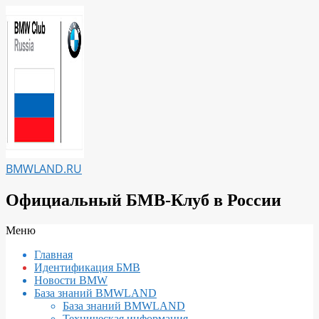
Перейти
к
содержимому
BMWLAND.RU
Официальный БМВ-Клуб в России
Вторичное
Меню
меню
Главная
навигации
Идентификация БМВ
Новости BMW
База знаний BMWLAND
База знаний BMWLAND
Техническая информация