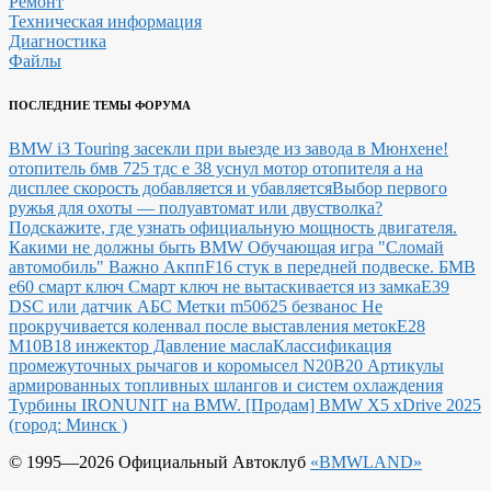
Ремонт
Техническая информация
Диагностика
Файлы
ПОСЛЕДНИЕ ТЕМЫ ФОРУМА
BMW i3 Touring засекли при выезде из завода в Мюнхене!
отопитель бмв 725 тдс е 38 уснул мотор отопителя а на
дисплее скорость добавляется и убавляется
Выбор первого
ружья для охоты — полуавтомат или двустволка?
Подскажите, где узнать официальную мощность двигателя.
Какими не должны быть BMW
Обучающая игра "Сломай
автомобиль"
Важно Акпп
F16 стук в передней подвеске.
БМВ
е60 смарт ключ Смарт ключ не вытаскивается из замка
E39
DSC или датчик АБС
Метки m50б25 безванос Не
прокручивается коленвал после выставления меток
Е28
М10В18 инжектор Давление масла
Классификация
промежуточных рычагов и коромысел N20B20
Артикулы
армированных топливных шлангов и систем охлаждения
Турбины IRONUNIT на BMW.
[Продам] BMW X5 xDrive 2025
(город: Минск )
© 1995—2026 Официальный Автоклуб
«BMWLAND»