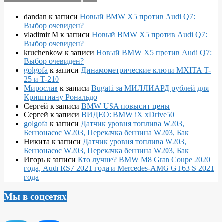
dandan
к записи
Новый BMW X5 против Audi Q7:
Выбор очевиден?
vladimir M
к записи
Новый BMW X5 против Audi Q7:
Выбор очевиден?
kruchenkow
к записи
Новый BMW X5 против Audi Q7:
Выбор очевиден?
golgofa
к записи
Динамометрические ключи MXITA T-
25 и T-210
Мирослав
к записи
Bugatti за МИЛЛИАРД рублей для
Криштиану Рональдо
Сергей
к записи
BMW USA повысит цены
Сергей
к записи
ВИДЕО: BMW iX xDrive50
golgofa
к записи
Датчик уровня топлива W203,
Бензонасос W203, Перекачка бензина W203, Бак
Никита
к записи
Датчик уровня топлива W203,
Бензонасос W203, Перекачка бензина W203, Бак
Игорь
к записи
Кто лучше? BMW M8 Gran Coupe 2020
года, Audi RS7 2021 года и Mercedes-AMG GT63 S 2021
года
Мы в соцсетях