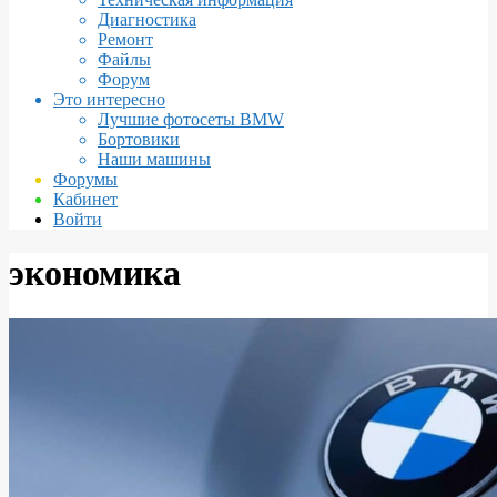
Диагностика
Ремонт
Файлы
Форум
Это интересно
Лучшие фотосеты BMW
Бортовики
Наши машины
Форумы
Кабинет
Войти
экономика