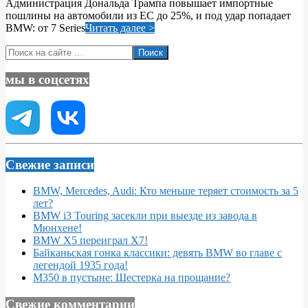
Администрация Дональда Трампа повышает импортные
04
пошлины на автомобили из ЕС до 25%, и под удар попадает
BMW: от 7 Series
Читать далее >
Поиск
мы в соцсетях
Свежие записи
BMW, Mercedes, Audi: Кто меньше теряет стоимость за 5
лет?
BMW i3 Touring засекли при выезде из завода в
Мюнхене!
BMW X5 переиграл X7!
Байканьская гонка классики: девять BMW во главе с
легендой 1935 года!
M350 в пустыне: Шестерка на прощание?
Свежие комментарии