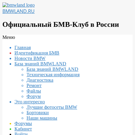
Перейти
к
BMWLAND.RU
содержимому
Официальный БМВ-Клуб в России
Вторичное
Меню
меню
Главная
навигации
Идентификация БМВ
Новости BMW
База знаний BMWLAND
База знаний BMWLAND
Техническая информация
Диагностика
Ремонт
Файлы
Форум
Это интересно
Лучшие фотосеты BMW
Бортовики
Наши машины
Форумы
Кабинет
Войти