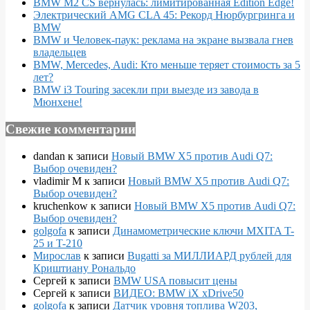
BMW M2 CS вернулась: лимитированная Edition Edge!
Электрический AMG CLA 45: Рекорд Нюрбургринга и
BMW
BMW и Человек-паук: реклама на экране вызвала гнев
владельцев
BMW, Mercedes, Audi: Кто меньше теряет стоимость за 5
лет?
BMW i3 Touring засекли при выезде из завода в
Мюнхене!
Свежие комментарии
dandan
к записи
Новый BMW X5 против Audi Q7:
Выбор очевиден?
vladimir M
к записи
Новый BMW X5 против Audi Q7:
Выбор очевиден?
kruchenkow
к записи
Новый BMW X5 против Audi Q7:
Выбор очевиден?
golgofa
к записи
Динамометрические ключи MXITA T-
25 и T-210
Мирослав
к записи
Bugatti за МИЛЛИАРД рублей для
Криштиану Рональдо
Сергей
к записи
BMW USA повысит цены
Сергей
к записи
ВИДЕО: BMW iX xDrive50
golgofa
к записи
Датчик уровня топлива W203,