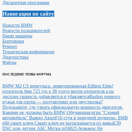
Дисконтная программа
Навигация по сайту
Новости BMW
Новости пользователей
Наши машины
Бортовики
Ремонт
Техническая информация
Диагностика
Файлы
ПОСЛЕДНИЕ ТЕМЫ ФОРУМА
BMW M2 CS вернулась: лимитированная Edition Edge!
отопитель бмв 725 тдс е 38 уснул мотор отопителя а на
дисплее скорость добавляется и убавляется
Выбор первого
ружья для охоты — полуавтомат или двустволка?
Подскажите, где узнать официальную мощность двигателя.
Какими не должны быть BMW
Обучающая игра "Сломай
автомобиль"
Важно Акпп
F16 стук в передней подвеске.
БМВ
е60 смарт ключ Смарт ключ не вытаскивается из замка
E39
DSC или датчик АБС
Метки m50б25 безванос Не