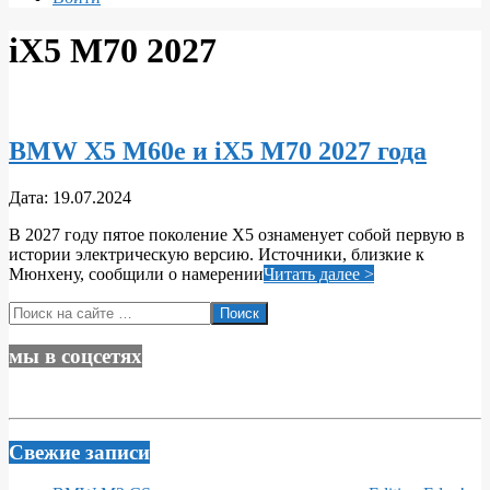
iX5 M70 2027
BMW X5 M60e и iX5 M70 2027 года
2024-
Дата:
19.07.2024
07-
В 2027 году пятое поколение Х5 ознаменует собой первую в
19
истории электрическую версию. Источники, близкие к
Мюнхену, сообщили о намерении
Читать далее >
Поиск
мы в соцсетях
Свежие записи