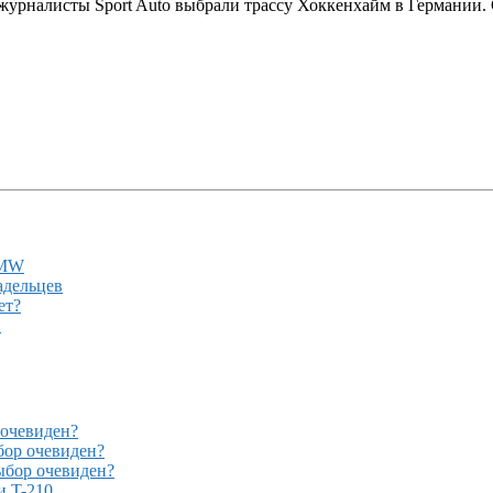
урналисты Sport Auto выбрали трассу Хоккенхайм в Германии. 
BMW
адельцев
ет?
!
очевиден?
ор очевиден?
бор очевиден?
и T-210