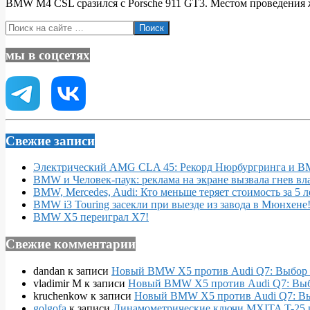
BMW M4 CSL сразился с Porsche 911 GT3. Местом проведения ж
05
Поиск
мы в соцсетях
Свежие записи
Электрический AMG CLA 45: Рекорд Нюрбургринга и 
BMW и Человек-паук: реклама на экране вызвала гнев вл
BMW, Mercedes, Audi: Кто меньше теряет стоимость за 5 л
BMW i3 Touring засекли при выезде из завода в Мюнхене
BMW X5 переиграл X7!
Свежие комментарии
dandan
к записи
Новый BMW X5 против Audi Q7: Выбор 
vladimir M
к записи
Новый BMW X5 против Audi Q7: Выб
kruchenkow
к записи
Новый BMW X5 против Audi Q7: Вы
golgofa
к записи
Динамометрические ключи MXITA T-25 