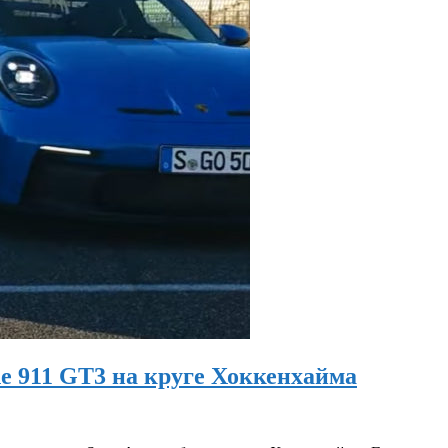
 911 GT3 на круге Хоккенхайма