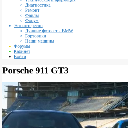
Диагностика
Ремонт
Файлы
Форум
Это интересно
Лучшие фотосеты BMW
Бортовики
Наши машины
Форумы
Кабинет
Войти
Porsche 911 GT3