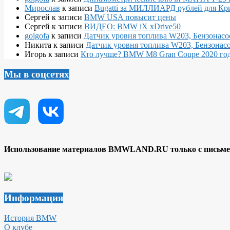
Мирослав
к записи
Bugatti за МИЛЛИАРД рублей для Кр
Сергей
к записи
BMW USA повысит цены
Сергей
к записи
ВИДЕО: BMW iX xDrive50
golgofa
к записи
Датчик уровня топлива W203, Бензонасо
Никита
к записи
Датчик уровня топлива W203, Бензонасо
Игорь
к записи
Кто лучше? BMW M8 Gran Coupe 2020 года
Мы в соцсетях
Использование материалов BMWLAND.RU только с письмен
Информация
История BMW
О клубе