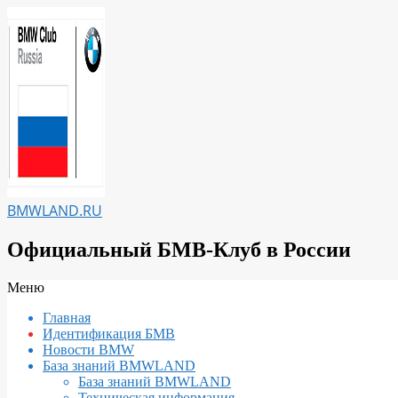
Перейти
к
содержимому
BMWLAND.RU
Официальный БМВ-Клуб в России
Вторичное
Меню
меню
Главная
навигации
Идентификация БМВ
Новости BMW
База знаний BMWLAND
База знаний BMWLAND
Техническая информация