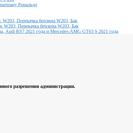
иштиану Рональдо
с W203, Перекачка бензина W203, Бак
с W203, Перекачка бензина W203, Бак
, Audi RS7 2021 года и Mercedes-AMG GT63 S 2021 года
ного разрешения администрации.