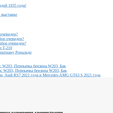
ндой 1935 года!
й выставке
очевиден?
ор очевиден?
бор очевиден?
и T-210
иштиану Рональдо
с W203, Перекачка бензина W203, Бак
с W203, Перекачка бензина W203, Бак
, Audi RS7 2021 года и Mercedes-AMG GT63 S 2021 года
ного разрешения администрации.