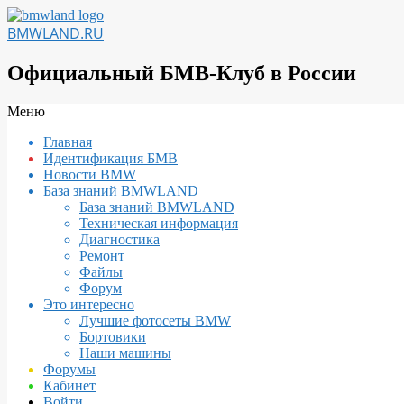
Перейти
к
BMWLAND.RU
содержимому
Официальный БМВ-Клуб в России
Вторичное
Меню
меню
Главная
навигации
Идентификация БМВ
Новости BMW
База знаний BMWLAND
База знаний BMWLAND
Техническая информация
Диагностика
Ремонт
Файлы
Форум
Это интересно
Лучшие фотосеты BMW
Бортовики
Наши машины
Форумы
Кабинет
Войти