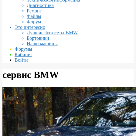
Диагностика
Ремонт
Файлы
Форум
Это интересно
Лучшие фотосеты BMW
Бортовики
Наши машины
Форумы
Кабинет
Войти
сервис BMW