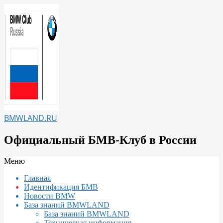
Перейти
к
содержимому
BMWLAND.RU
Официальный БМВ-Клуб в России
Вторичное
Меню
меню
Главная
навигации
Идентификация БМВ
Новости BMW
База знаний BMWLAND
База знаний BMWLAND
Техническая информация