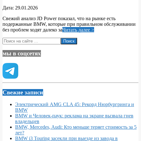
2026-
Дата:
29.01.2026
01-
Свежий анализ JD Power показал, что на рынке есть
29
подержанные BMW, которые при правильном обслуживании
без проблем ходят далеко за
Читать далее >
Поиск
мы в соцсетях
Свежие записи
Электрический AMG CLA 45: Рекорд Нюрбургринга и
BMW
BMW и Человек-паук: реклама на экране вызвала гнев
владельцев
BMW, Mercedes, Audi: Кто меньше теряет стоимость за 5
лет?
BMW i3 Touring засекли при выезде из завода в