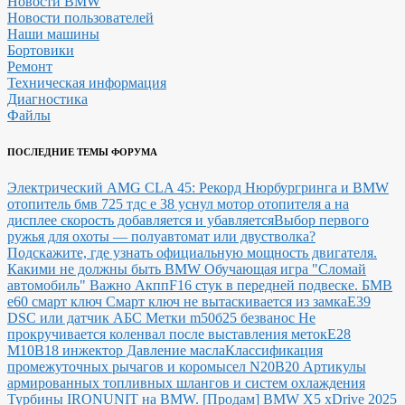
Новости BMW
Новости пользователей
Наши машины
Бортовики
Ремонт
Техническая информация
Диагностика
Файлы
ПОСЛЕДНИЕ ТЕМЫ ФОРУМА
Электрический AMG CLA 45: Рекорд Нюрбургринга и BMW
отопитель бмв 725 тдс е 38 уснул мотор отопителя а на
дисплее скорость добавляется и убавляется
Выбор первого
ружья для охоты — полуавтомат или двустволка?
Подскажите, где узнать официальную мощность двигателя.
Какими не должны быть BMW
Обучающая игра "Сломай
автомобиль"
Важно Акпп
F16 стук в передней подвеске.
БМВ
е60 смарт ключ Смарт ключ не вытаскивается из замка
E39
DSC или датчик АБС
Метки m50б25 безванос Не
прокручивается коленвал после выставления меток
Е28
М10В18 инжектор Давление масла
Классификация
промежуточных рычагов и коромысел N20B20
Артикулы
армированных топливных шлангов и систем охлаждения
Турбины IRONUNIT на BMW.
[Продам] BMW X5 xDrive 2025