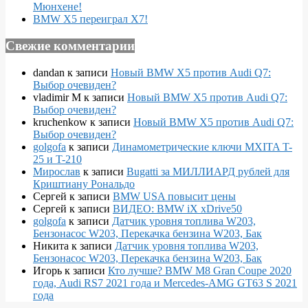
Мюнхене!
BMW X5 переиграл X7!
Свежие комментарии
dandan
к записи
Новый BMW X5 против Audi Q7:
Выбор очевиден?
vladimir M
к записи
Новый BMW X5 против Audi Q7:
Выбор очевиден?
kruchenkow
к записи
Новый BMW X5 против Audi Q7:
Выбор очевиден?
golgofa
к записи
Динамометрические ключи MXITA T-
25 и T-210
Мирослав
к записи
Bugatti за МИЛЛИАРД рублей для
Криштиану Рональдо
Сергей
к записи
BMW USA повысит цены
Сергей
к записи
ВИДЕО: BMW iX xDrive50
golgofa
к записи
Датчик уровня топлива W203,
Бензонасос W203, Перекачка бензина W203, Бак
Никита
к записи
Датчик уровня топлива W203,
Бензонасос W203, Перекачка бензина W203, Бак
Игорь
к записи
Кто лучше? BMW M8 Gran Coupe 2020
года, Audi RS7 2021 года и Mercedes-AMG GT63 S 2021
года