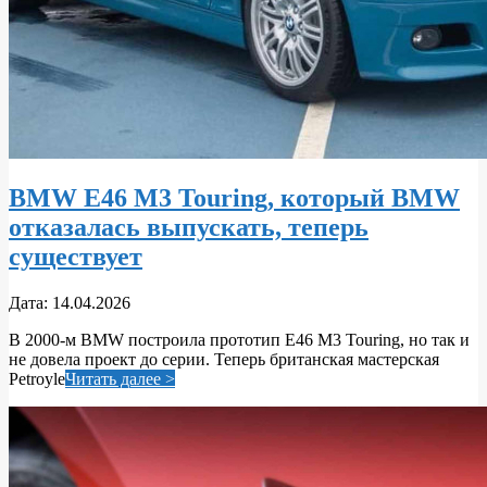
BMW E46 M3 Touring, который BMW
отказалась выпускать, теперь
существует
2026-
Дата:
14.04.2026
04-
В 2000‑м BMW построила прототип E46 M3 Touring, но так и
14
не довела проект до серии. Теперь британская мастерская
Petroyle
Читать далее >