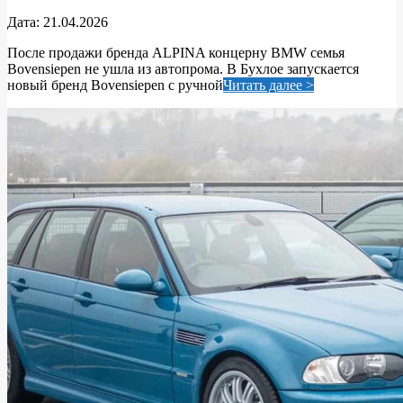
2026-
Дата:
21.04.2026
04-
После продажи бренда ALPINA концерну BMW семья
21
Bovensiepen не ушла из автопрома. В Бухлое запускается
новый бренд Bovensiepen с ручной
Читать далее >