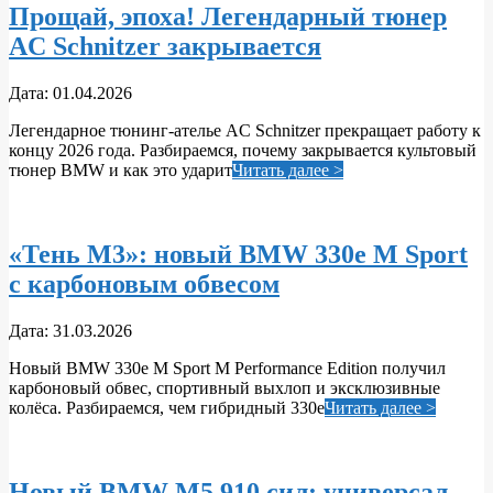
Прощай, эпоха! Легендарный тюнер
AC Schnitzer закрывается
2026-
Дата:
01.04.2026
04-
Легендарное тюнинг‑ателье AC Schnitzer прекращает работу к
01
концу 2026 года. Разбираемся, почему закрывается культовый
тюнер BMW и как это ударит
Читать далее >
«Тень M3»: новый BMW 330e M Sport
с карбоновым обвесом
2026-
Дата:
31.03.2026
03-
Новый BMW 330e M Sport M Performance Edition получил
31
карбоновый обвес, спортивный выхлоп и эксклюзивные
колёса. Разбираемся, чем гибридный 330e
Читать далее >
Новый BMW M5 910 сил: универсал,