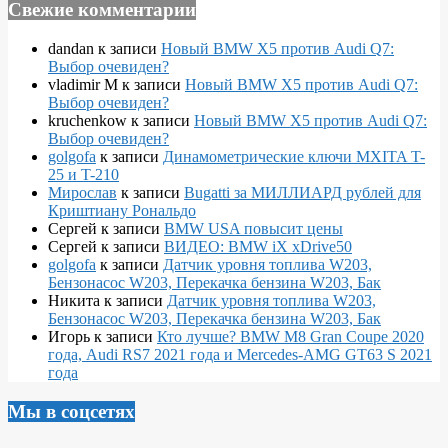
Свежие комментарии
dandan
к записи
Новый BMW X5 против Audi Q7:
Выбор очевиден?
vladimir M
к записи
Новый BMW X5 против Audi Q7:
Выбор очевиден?
kruchenkow
к записи
Новый BMW X5 против Audi Q7:
Выбор очевиден?
golgofa
к записи
Динамометрические ключи MXITA T-
25 и T-210
Мирослав
к записи
Bugatti за МИЛЛИАРД рублей для
Криштиану Рональдо
Сергей
к записи
BMW USA повысит цены
Сергей
к записи
ВИДЕО: BMW iX xDrive50
golgofa
к записи
Датчик уровня топлива W203,
Бензонасос W203, Перекачка бензина W203, Бак
Никита
к записи
Датчик уровня топлива W203,
Бензонасос W203, Перекачка бензина W203, Бак
Игорь
к записи
Кто лучше? BMW M8 Gran Coupe 2020
года, Audi RS7 2021 года и Mercedes-AMG GT63 S 2021
года
Мы в соцсетях