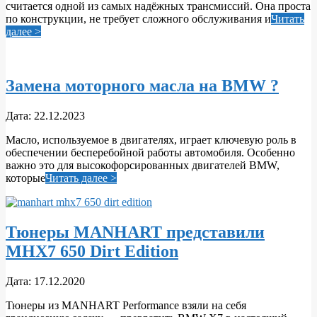
считается одной из самых надёжных трансмиссий. Она проста
по конструкции, не требует сложного обслуживания и
Читать
далее >
Замена моторного масла на BMW ?
2023-
Дата:
22.12.2023
12-
Масло, используемое в двигателях, играет ключевую роль в
22
обеспечении бесперебойной работы автомобиля. Особенно
важно это для высокофорсированных двигателей BMW,
которые
Читать далее >
Тюнеры MANHART представили
MHX7 650 Dirt Edition
2020-
Дата:
17.12.2020
12-
Тюнеры из MANHART Performance взяли на себя
17