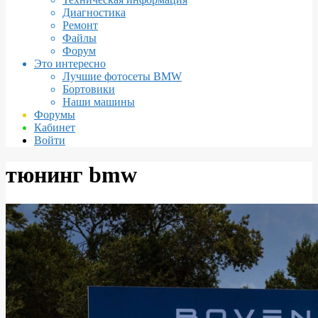
Диагностика
Ремонт
Файлы
Форум
Это интересно
Лучшие фотосеты BMW
Бортовики
Наши машины
Форумы
Кабинет
Войти
тюнинг bmw