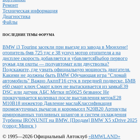
Ремонт
Техническая информация
Диагностика
Файлы
ПОСЛЕДНИЕ ТЕМЫ ФОРУМА
BMW i3 Touring засекли при выезде из завода в Мюнхене!
отопитель бмв 725 тдс е 38 уснул мотор отопителя а на
дисплее скорость добавляется и убавляется
Выбор первого
ружья для охоты — полуавтомат или двустволка?
Подскажите, где узнать официальную мощность двигателя.
Какими не должны быть BMW
Обучающая игра "Сломай
автомобиль"
Важно Акпп
F16 стук в передней подвеске.
БМВ
е60 смарт ключ Смарт ключ не вытаскивается из замка
E39
DSC или датчик АБС
Метки m50б25 безванос Не
прокручивается коленвал после выставления меток
Е28
М10В18 инжектор Давление масла
Классификация
промежуточных рычагов и коромысел N20B20
Артикулы
армированных топливных шлангов и систем охлаждения
Турбины IRONUNIT на BMW.
[Продам] BMW X5 xDrive 2025
(город: Минск )
© 1995—2026 Официальный Автоклуб
«BMWLAND»