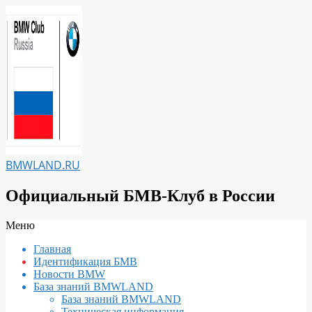
Перейти
к
содержимому
BMWLAND.RU
Официальный БМВ-Клуб в России
Вторичное
Меню
меню
Главная
навигации
Идентификация БМВ
Новости BMW
База знаний BMWLAND
База знаний BMWLAND
Техническая информация