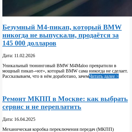
Безумный M4‑пикап, который BMW
никогда не выпускали, продаётся за
145 000 долларов
2026-
Дата:
11.02.2026
02-
Уникальный тюнинговый BMW M4Maloo превратили в
11
мощный пикап‑«ют», который BMW сама никогда не сделает.
Рассказываем, что в нём доработано, зачем
Читать далее >
Ремонт МКПП в Москве: как выбрать
сервис и не переплатить
2025-
Дата:
16.04.2025
04-
Механическая коробка переключения передач (МКПП)
16