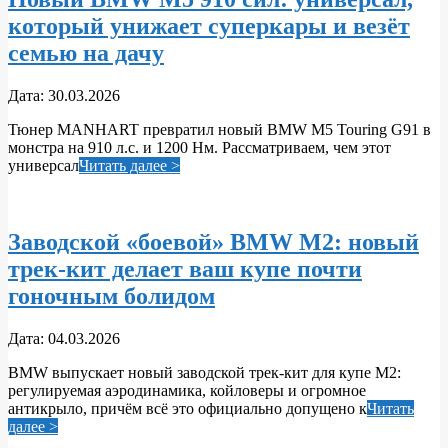
который унижает суперкары и везёт
семью на дачу
2026-
Дата:
30.03.2026
03-
Тюнер MANHART превратил новый BMW M5 Touring G91 в
30
монстра на 910 л.с. и 1200 Нм. Рассматриваем, чем этот
универсал
Читать далее >
Заводской «боевой» BMW M2: новый
трек‑кит делает ваш купе почти
гоночным болидом
2026-
Дата:
04.03.2026
03-
BMW выпускает новый заводской трек‑кит для купе M2:
04
регулируемая аэродинамика, койловеры и огромное
антикрыло, причём всё это официально допущено к
Читать
далее >