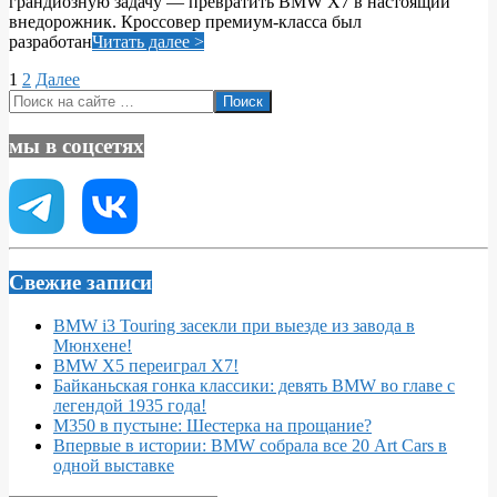
грандиозную задачу — превратить BMW X7 в настоящий
внедорожник. Кроссовер премиум-класса был
разработан
Читать далее >
Пагинация
1
2
Далее
Поиск
записей
мы в соцсетях
Свежие записи
BMW i3 Touring засекли при выезде из завода в
Мюнхене!
BMW X5 переиграл X7!
Байканьская гонка классики: девять BMW во главе с
легендой 1935 года!
M350 в пустыне: Шестерка на прощание?
Впервые в истории: BMW собрала все 20 Art Cars в
одной выставке