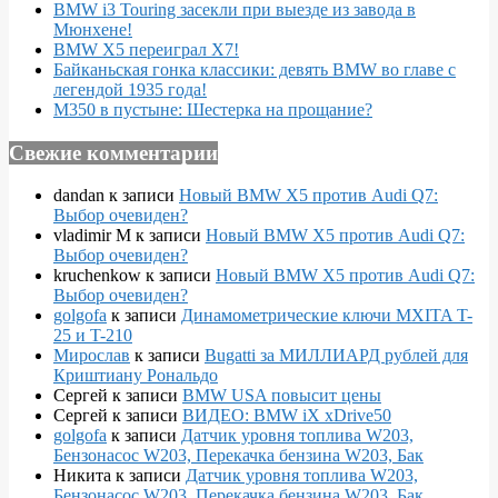
BMW i3 Touring засекли при выезде из завода в
Мюнхене!
BMW X5 переиграл X7!
Байканьская гонка классики: девять BMW во главе с
легендой 1935 года!
M350 в пустыне: Шестерка на прощание?
Свежие комментарии
dandan
к записи
Новый BMW X5 против Audi Q7:
Выбор очевиден?
vladimir M
к записи
Новый BMW X5 против Audi Q7:
Выбор очевиден?
kruchenkow
к записи
Новый BMW X5 против Audi Q7:
Выбор очевиден?
golgofa
к записи
Динамометрические ключи MXITA T-
25 и T-210
Мирослав
к записи
Bugatti за МИЛЛИАРД рублей для
Криштиану Рональдо
Сергей
к записи
BMW USA повысит цены
Сергей
к записи
ВИДЕО: BMW iX xDrive50
golgofa
к записи
Датчик уровня топлива W203,
Бензонасос W203, Перекачка бензина W203, Бак
Никита
к записи
Датчик уровня топлива W203,
Бензонасос W203, Перекачка бензина W203, Бак