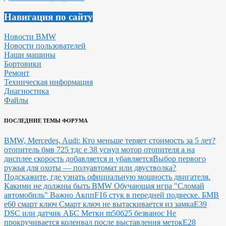
Навигация по сайту
Новости BMW
Новости пользователей
Наши машины
Бортовики
Ремонт
Техническая информация
Диагностика
Файлы
ПОСЛЕДНИЕ ТЕМЫ ФОРУМА
BMW, Mercedes, Audi: Кто меньше теряет стоимость за 5 лет?
отопитель бмв 725 тдс е 38 уснул мотор отопителя а на
дисплее скорость добавляется и убавляется
Выбор первого
ружья для охоты — полуавтомат или двустволка?
Подскажите, где узнать официальную мощность двигателя.
Какими не должны быть BMW
Обучающая игра "Сломай
автомобиль"
Важно Акпп
F16 стук в передней подвеске.
БМВ
е60 смарт ключ Смарт ключ не вытаскивается из замка
E39
DSC или датчик АБС
Метки m50б25 безванос Не
прокручивается коленвал после выставления меток
Е28