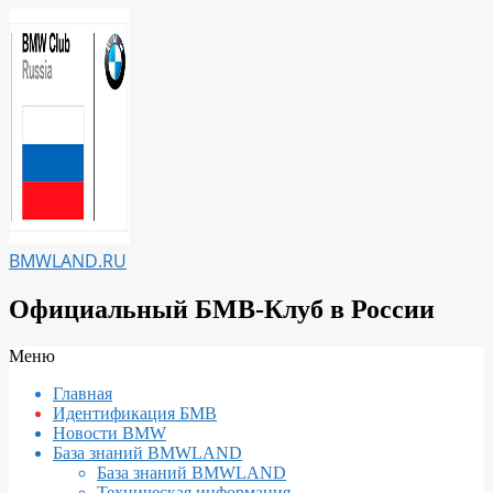
Перейти
к
содержимому
BMWLAND.RU
Официальный БМВ-Клуб в России
Вторичное
Меню
меню
Главная
навигации
Идентификация БМВ
Новости BMW
База знаний BMWLAND
База знаний BMWLAND
Техническая информация