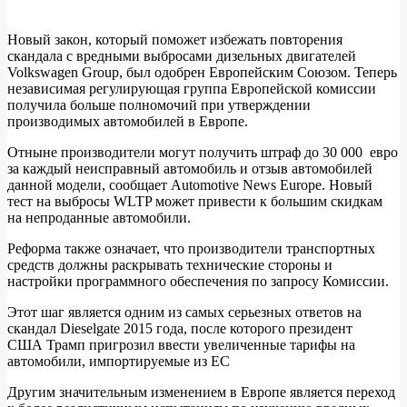
Новый закон, который поможет избежать повторения
скандала с вредными выбросами дизельных двигателей
Ужесточены
Volkswagen Group, был одобрен Европейским Союзом. Теперь
правила
независимая регулирующая группа Европейской комиссии
получила больше полномочий при утверждении
для
производимых автомобилей в Европе.
дизельных
Отныне производители могут получить штраф до 30 000 евро
автомобилей
за каждый неисправный автомобиль и отзыв автомобилей
в
данной модели, сообщает Automotive News Europe. Новый
тест на выбросы WLTP может привести к большим скидкам
Европе
на непроданные автомобили.
Реформа также означает, что производители транспортных
средств должны раскрывать технические стороны и
настройки программного обеспечения по запросу Комиссии.
Этот шаг является одним из самых серьезных ответов на
скандал Dieselgate 2015 года, после которого президент
США Трамп пригрозил ввести увеличенные тарифы на
автомобили, импортируемые из ЕС
Другим значительным изменением в Европе является переход