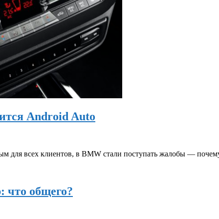
ится Android Auto
тным для всех клиентов, в BMW стали поступать жалобы — поче
: что общего?