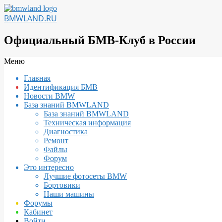
Перейти
к
BMWLAND.RU
содержимому
Официальный БМВ-Клуб в России
Вторичное
Меню
меню
Главная
навигации
Идентификация БМВ
Новости BMW
База знаний BMWLAND
База знаний BMWLAND
Техническая информация
Диагностика
Ремонт
Файлы
Форум
Это интересно
Лучшие фотосеты BMW
Бортовики
Наши машины
Форумы
Кабинет
Войти