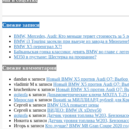
Свежие записи
BMW, Mercedes, Audi: Кто меньше теряет стоимость за 5 л
BMW i3 Touring засекли при выезде из завода в Мюнхене
BMW X5 переиграл X7!
Байканьская гонка классики: девять BMW во главе с леге
M350 в пустыне: Шестерка на прощание?
Свежие комментарии
dandan
к записи
Новый BMW X5 против Audi Q7: Выбор 
vladimir M
к записи
Новый BMW X5 против Audi Q7: Выб
kruchenkow
к записи
Новый BMW X5 против Audi Q7: Вы
golgofa
к записи
Динамометрические ключи MXITA T-25 
Мирослав
к записи
Bugatti за МИЛЛИАРД рублей для Кр
Сергей
к записи
BMW USA повысит цены
Сергей
к записи
ВИДЕО: BMW iX xDrive50
golgofa
к записи
Датчик уровня топлива W203, Бензонасо
Никита
к записи
Датчик уровня топлива W203, Бензонасо
Игорь
к записи
Кто лучше? BMW M8 Gran Coupe 2020 года