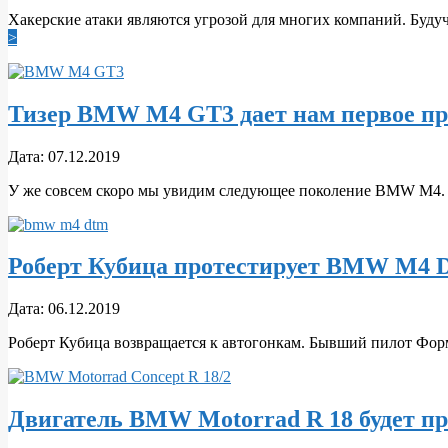
12-
Хакерские атаки являются угрозой для многих компаний. Буд
09
>
Тизер BMW M4 GT3 дает нам первое пр
2019-
Дата:
07.12.2019
12-
У же совсем скоро мы увидим следующее поколение BMW M4. Ког
07
Роберт Кубица протестирует BMW M4
2019-
Дата:
06.12.2019
12-
Роберт Кубица возвращается к автогонкам. Бывший пилот Фо
06
Двигатель BMW Motorrad R 18 будет