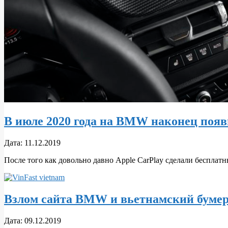
В июле 2020 года на BMW наконец появ
2019-
Дата:
11.12.2019
12-
После того как довольно давно Apple CarPlay сделали беспла
11
Взлом сайта BMW и вьетнамский бумер
2019-
Дата:
09.12.2019