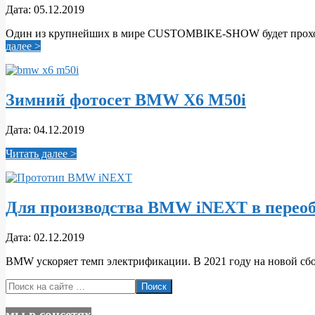
2019-
Дата:
05.12.2019
12-
Один из крупнейших в мире CUSTOMBIKE-SHOW будет проходить
05
далее >
Зимний фотосет BMW X6 M50i
2019-
Дата:
04.12.2019
12-
Читать далее >
04
Для производства BMW iNEXT в переобо
2019-
Дата:
02.12.2019
12-
BMW ускоряет темп электрификации. В 2021 году на новой сб
02
Поиск
мы в соцсетях