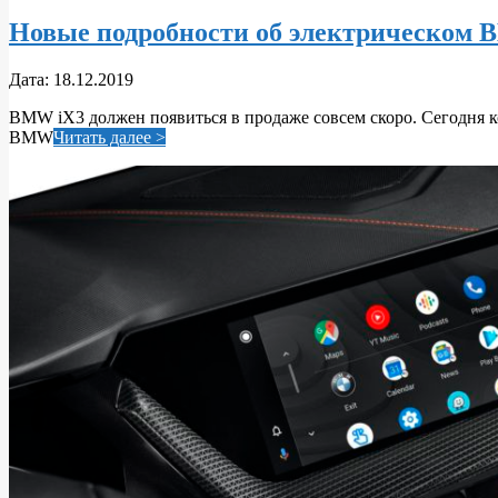
Новые подробности об электрическом 
2019-
Дата:
18.12.2019
12-
BMW iX3 должен появиться в продаже совсем скоро. Сегодня 
18
BMW
Читать далее >