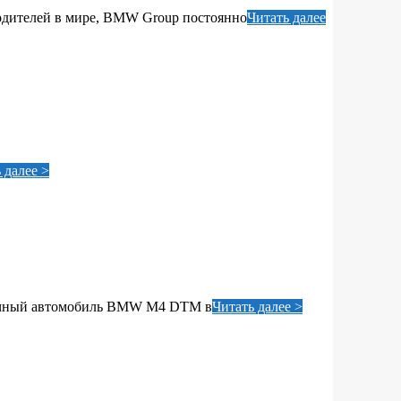
водителей в мире, BMW Group постоянно
Читать далее
 далее >
оночный автомобиль BMW M4 DTM в
Читать далее >