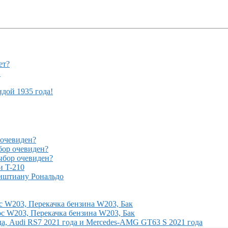
ет?
!
ндой 1935 года!
очевиден?
ор очевиден?
бор очевиден?
и T-210
иштиану Рональдо
с W203, Перекачка бензина W203, Бак
с W203, Перекачка бензина W203, Бак
, Audi RS7 2021 года и Mercedes-AMG GT63 S 2021 года