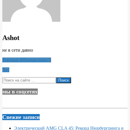
Ashot
не в сети давно
Рейтинг
0
Подписчики
0
Чат
2020-
Поиск
03-
08
мы в соцсетях
Свежие записи
Электрический AMG CLA 45: Рекорд Нюрбургринга и