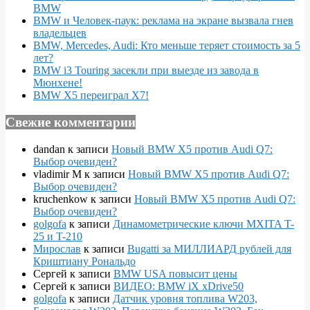
BMW
BMW и Человек-паук: реклама на экране вызвала гнев
владельцев
BMW, Mercedes, Audi: Кто меньше теряет стоимость за 5
лет?
BMW i3 Touring засекли при выезде из завода в
Мюнхене!
BMW X5 переиграл X7!
Свежие комментарии
dandan
к записи
Новый BMW X5 против Audi Q7:
Выбор очевиден?
vladimir M
к записи
Новый BMW X5 против Audi Q7:
Выбор очевиден?
kruchenkow
к записи
Новый BMW X5 против Audi Q7:
Выбор очевиден?
golgofa
к записи
Динамометрические ключи MXITA T-
25 и T-210
Мирослав
к записи
Bugatti за МИЛЛИАРД рублей для
Криштиану Рональдо
Сергей
к записи
BMW USA повысит цены
Сергей
к записи
ВИДЕО: BMW iX xDrive50
golgofa
к записи
Датчик уровня топлива W203,