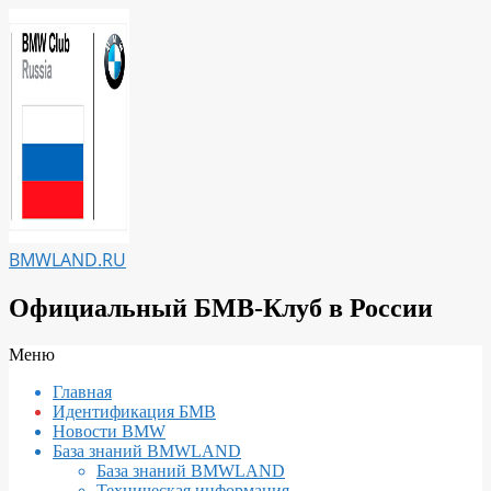
Перейти
к
содержимому
BMWLAND.RU
Официальный БМВ-Клуб в России
Вторичное
Меню
меню
Главная
навигации
Идентификация БМВ
Новости BMW
База знаний BMWLAND
База знаний BMWLAND
Техническая информация