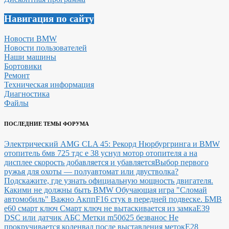
Навигация по сайту
Новости BMW
Новости пользователей
Наши машины
Бортовики
Ремонт
Техническая информация
Диагностика
Файлы
ПОСЛЕДНИЕ ТЕМЫ ФОРУМА
Электрический AMG CLA 45: Рекорд Нюрбургринга и BMW
отопитель бмв 725 тдс е 38 уснул мотор отопителя а на
дисплее скорость добавляется и убавляется
Выбор первого
ружья для охоты — полуавтомат или двустволка?
Подскажите, где узнать официальную мощность двигателя.
Какими не должны быть BMW
Обучающая игра "Сломай
автомобиль"
Важно Акпп
F16 стук в передней подвеске.
БМВ
е60 смарт ключ Смарт ключ не вытаскивается из замка
E39
DSC или датчик АБС
Метки m50б25 безванос Не
прокручивается коленвал после выставления меток
Е28