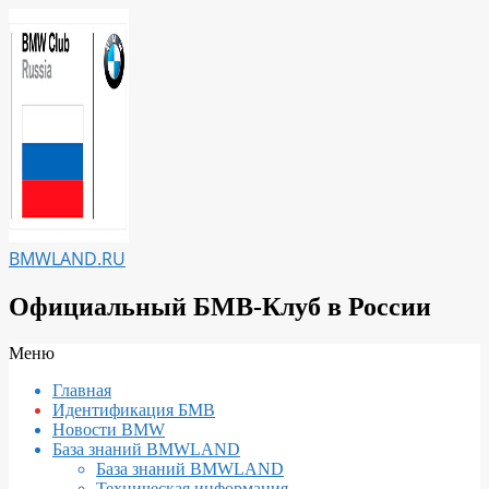
Перейти
к
содержимому
BMWLAND.RU
Официальный БМВ-Клуб в России
Вторичное
Меню
меню
Главная
навигации
Идентификация БМВ
Новости BMW
База знаний BMWLAND
База знаний BMWLAND
Техническая информация