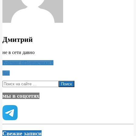
Дмитрий
не в сети давно
Рейтинг
0
Подписчики
0
Чат
2020-
Поиск
03-
08
мы в соцсетях
Свежие записи