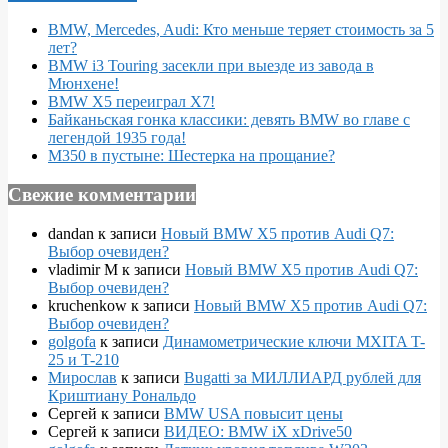
BMW, Mercedes, Audi: Кто меньше теряет стоимость за 5
лет?
BMW i3 Touring засекли при выезде из завода в
Мюнхене!
BMW X5 переиграл X7!
Байканьская гонка классики: девять BMW во главе с
легендой 1935 года!
M350 в пустыне: Шестерка на прощание?
Свежие комментарии
dandan
к записи
Новый BMW X5 против Audi Q7:
Выбор очевиден?
vladimir M
к записи
Новый BMW X5 против Audi Q7:
Выбор очевиден?
kruchenkow
к записи
Новый BMW X5 против Audi Q7:
Выбор очевиден?
golgofa
к записи
Динамометрические ключи MXITA T-
25 и T-210
Мирослав
к записи
Bugatti за МИЛЛИАРД рублей для
Криштиану Рональдо
Сергей
к записи
BMW USA повысит цены
Сергей
к записи
ВИДЕО: BMW iX xDrive50