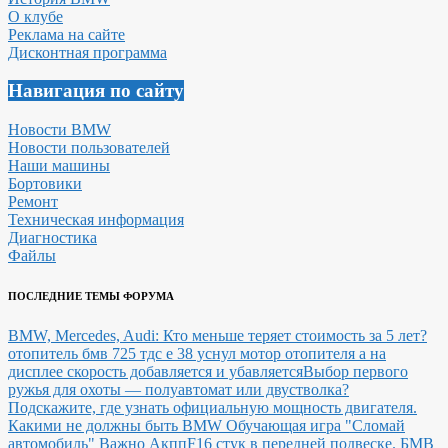
О клубе
Реклама на сайте
Дисконтная программа
Навигация по сайту
Новости BMW
Новости пользователей
Наши машины
Бортовики
Ремонт
Техническая информация
Диагностика
Файлы
ПОСЛЕДНИЕ ТЕМЫ ФОРУМА
BMW, Mercedes, Audi: Кто меньше теряет стоимость за 5 лет?
отопитель бмв 725 тдс е 38 уснул мотор отопителя а на
дисплее скорость добавляется и убавляется
Выбор первого
ружья для охоты — полуавтомат или двустволка?
Подскажите, где узнать официальную мощность двигателя.
Какими не должны быть BMW
Обучающая игра "Сломай
автомобиль"
Важно Акпп
F16 стук в передней подвеске.
БМВ