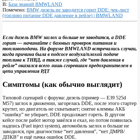
В:
База знаний BMWLAND
Помечено:
BMW дизель не заводится горит DDE: чек‑лист
(топливо питание DDE давление в рейле) | BMWLAND
Если дизель BMW заглох и больше не заводится, а DDE
горит — начинайте с базовых проверок питания и
Дизель
топливоподачи. На форуме BMWLAND встречались случаи,
BMW
когда причина была в подсосе воздуха/плохой подаче
топлива к ТНВД, а также случай, где “нет давления в
не
рейле” оказался всего лишь сгоревшим предохранителем в
заводится,
цепи управления РДТ​
горит
Симптомы (как обычно выглядит)
DDE
(M57/M47
Типовой сценарий с форума: дизель (пример — E39 525d
и
M57) заглох в движении, загорелась DDE, после этого стартер
крутит, но двигатель не схватывает; снятие клеммы АКБ
др.):
“ошибку” не убирает, DDE продолжает гореть. В другом
диагностика
кейсе после работ мотор завёлся и ехал, но потом появилась
надпись (Fuel inject system), автомобиль заглох и больше не
от
заводился, при диагностике “нет давления”, “нет ДМРВ/
симптомов
ДПКВ” и ещё пачка ошибок DDE.