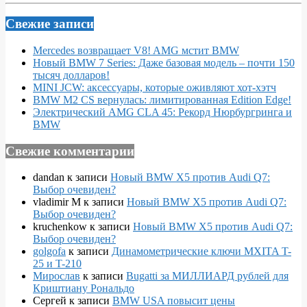
Свежие записи
Mercedes возвращает V8! AMG мстит BMW
Новый BMW 7 Series: Даже базовая модель – почти 150
тысяч долларов!
MINI JCW: аксессуары, которые оживляют хот-хэтч
BMW M2 CS вернулась: лимитированная Edition Edge!
Электрический AMG CLA 45: Рекорд Нюрбургринга и
BMW
Свежие комментарии
dandan
к записи
Новый BMW X5 против Audi Q7:
Выбор очевиден?
vladimir M
к записи
Новый BMW X5 против Audi Q7:
Выбор очевиден?
kruchenkow
к записи
Новый BMW X5 против Audi Q7:
Выбор очевиден?
golgofa
к записи
Динамометрические ключи MXITA T-
25 и T-210
Мирослав
к записи
Bugatti за МИЛЛИАРД рублей для
Криштиану Рональдо
Сергей
к записи
BMW USA повысит цены