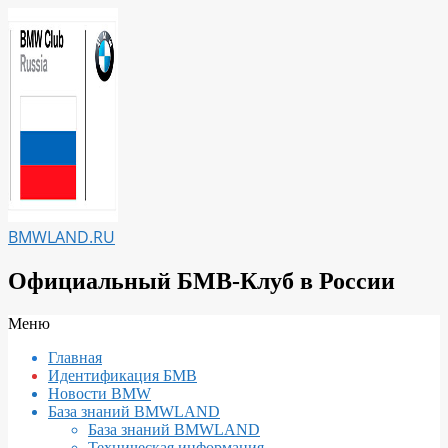
Перейти
к
содержимому
BMWLAND.RU
Официальный БМВ-Клуб в России
Вторичное
Меню
меню
Главная
навигации
Идентификация БМВ
Новости BMW
База знаний BMWLAND
База знаний BMWLAND
Техническая информация