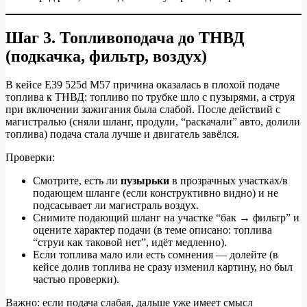
Шаг 3. Топливоподача до ТНВД
(подкачка, фильтр, воздух)
В кейсе E39 525d M57 причина оказалась в плохой подаче
топлива к ТНВД: топливо по трубке шло с пузырями, а струя
при включении зажигания была слабой. После действий с
магистралью (сняли шланг, продули, “раскачали” авто, долили
топлива) подача стала лучше и двигатель завёлся.
Проверки:
Смотрите, есть ли
пузырьки
в прозрачных участках/в
подающем шланге (если конструктивно видно) и не
подсасывает ли магистраль воздух.
Снимите подающий шланг на участке “бак → фильтр” и
оцените характер подачи (в теме описано: топлива
“струи как таковой нет”, идёт медленно).
Если топлива мало или есть сомнения — долейте (в
кейсе долив топлива не сразу изменил картину, но был
частью проверки).
Важно: если подача слабая, дальше уже имеет смысл