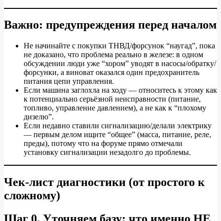
до
ремонта
Важно: предупреждения перед началом
(пошаговый
Не начинайте с покупки ТНВД/форсунок “наугад”, пока
чек‑лист)
не доказано, что проблема реально в железе: в одном
обсуждении люди уже “хором” уводят в насосы/обратку/
форсунки, а виноват оказался один предохранитель
питания цепи управления.
Если машина заглохла на ходу — относитесь к этому как
к потенциально серьёзной неисправности (питание,
топливо, управление давлением), а не как к “плохому
дизелю”.
Если недавно ставили сигнализацию/делали электрику
— первым делом ищите “общее” (масса, питание, реле,
преды), потому что на форуме прямо отмечали
установку сигнализации незадолго до проблемы.
Чек‑лист диагностики (от простого к
сложному)
Шаг 0. Уточняем базу: что именно НЕ