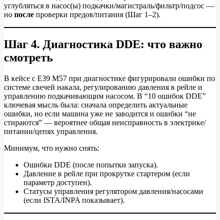
углубляться в насос(ы) подкачки/магистраль/фильтр/подсос —
но
после
проверки предов/питания (Шаг 1–2).
Шаг 4. Диагностика DDE: что важно
смотреть
В кейсе с E39 M57 при диагностике фигурировали ошибки по
системе свечей накала, регулированию давления в рейле и
управлению подкачивающим насосом. В “10 ошибок DDE”
ключевая мысль была: сначала определить актуальные
ошибки, но если машина уже не заводится и ошибки “не
стираются” — вероятнее общая неисправность в электрике/
питании/цепях управления.
Минимум, что нужно снять:
Ошибки DDE (после попытки запуска).
Давление в рейле при прокрутке стартером (если
параметр доступен).
Статусы управления регулятором давления/насосами
(если ISTA/INPA показывает).