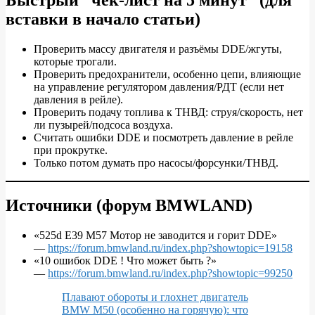
Быстрый “чек‑лист на 5 минут” (для
вставки в начало статьи)
Проверить массу двигателя и разъёмы DDE/жгуты,
которые трогали.
Проверить предохранители, особенно цепи, влияющие
на управление регулятором давления/РДТ (если нет
давления в рейле).
Проверить подачу топлива к ТНВД: струя/скорость, нет
ли пузырей/подсоса воздуха.
Считать ошибки DDE и посмотреть давление в рейле
при прокрутке.
Только потом думать про насосы/форсунки/ТНВД.
Источники (форум BMWLAND)
«525d E39 M57 Мотор не заводится и горит DDE»
—
https://forum.bmwland.ru/index.php?showtopic=19158
«10 ошибок DDE ! Что может быть ?»
—
https://forum.bmwland.ru/index.php?showtopic=99250
Плавают обороты и глохнет двигатель
BMW M50 (особенно на горячую): что