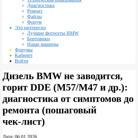
Диагностика
Ремонт
Файлы
Форум
Это интересно
Лучшие фотосеты BMW
Бортовики
Наши машины
Форумы
Кабинет
Войти
Дизель BMW не заводится,
горит DDE (M57/M47 и др.):
диагностика от симптомов до
ремонта (пошаговый
чек‑лист)
Дата:
06.01.2026