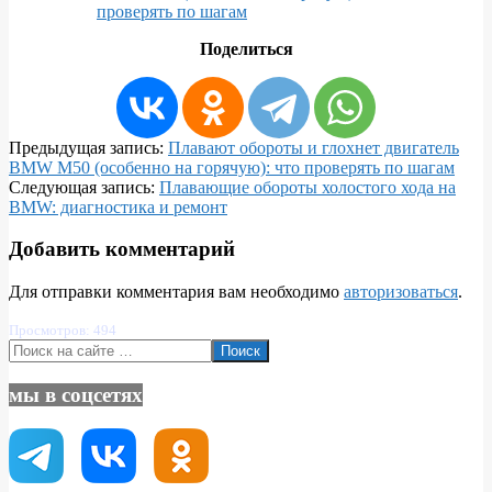
проверять по шагам
Поделиться
2026-
Предыдущая запись:
Плавают обороты и глохнет двигатель
01-
BMW M50 (особенно на горячую): что проверять по шагам
06
Следующая запись:
Плавающие обороты холостого хода на
BMW: диагностика и ремонт
Добавить комментарий
Для отправки комментария вам необходимо
авторизоваться
.
Просмотров: 494
Поиск
мы в соцсетях