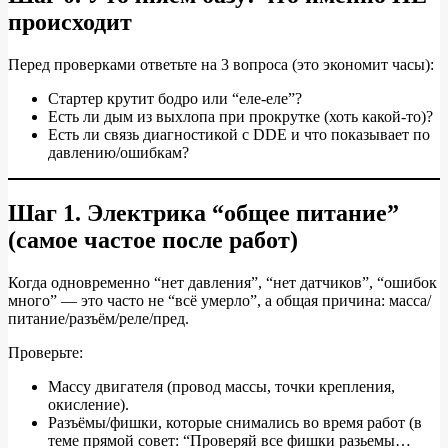
происходит
Перед проверками ответьте на 3 вопроса (это экономит часы):
Стартер крутит бодро или “еле‑еле”?
Есть ли дым из выхлопа при прокрутке (хоть какой‑то)?
Есть ли связь диагностикой с DDE и что показывает по
давлению/ошибкам?
Шаг 1. Электрика “общее питание”
(самое частое после работ)
Когда одновременно “нет давления”, “нет датчиков”, “ошибок
много” — это часто не “всё умерло”, а общая причина: масса/
питание/разъём/реле/пред.
Проверьте:
Массу двигателя (провод массы, точки крепления,
окисление).
Разъёмы/фишки, которые снимались во время работ (в
теме прямой совет: “Проверяй все фишки разьемы…