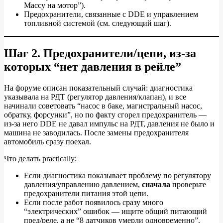
Массу на мотор”).
Предохранители, связанные с DDE и управлением
топливной системой (см. следующий шаг).
Шаг 2. Предохранители/цепи, из‑за
которых “нет давления в рейле”
На форуме описан показательный случай: диагностика
указывала на РДТ (регулятор давления/клапан), и все
начинали советовать “насос в баке, магистральный насос,
обратку, форсунки”, но по факту сгорел предохранитель —
из‑за него DDE не давал импульс на РДТ, давления не было и
машина не заводилась. После замены предохранителя
автомобиль сразу поехал.
Что делать practically:
Если диагностика показывает проблему по регулятору
давления/управлению давлением,
сначала
проверьте
предохранители питания этой цепи.
Если после работ появилось сразу много
“электрических” ошибок — ищите общий питающий
пред/реле, а не “8 датчиков умерли одновременно”.