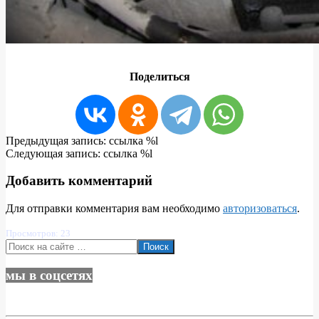
Поделиться
2015-
Предыдущая запись: ссылка %l
07-
Следующая запись: ссылка %l
27
Добавить комментарий
Для отправки комментария вам необходимо
авторизоваться
.
Просмотров: 23
Поиск
мы в соцсетях