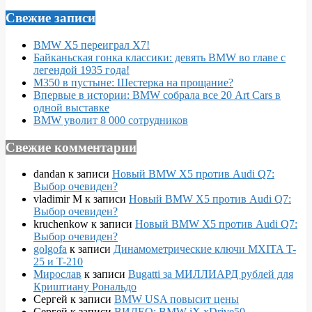
Свежие записи
BMW X5 переиграл X7!
Байканьская гонка классики: девять BMW во главе с
легендой 1935 года!
M350 в пустыне: Шестерка на прощание?
Впервые в истории: BMW собрала все 20 Art Cars в
одной выставке
BMW уволит 8 000 сотрудников
Свежие комментарии
dandan
к записи
Новый BMW X5 против Audi Q7:
Выбор очевиден?
vladimir M
к записи
Новый BMW X5 против Audi Q7:
Выбор очевиден?
kruchenkow
к записи
Новый BMW X5 против Audi Q7:
Выбор очевиден?
golgofa
к записи
Динамометрические ключи MXITA T-
25 и T-210
Мирослав
к записи
Bugatti за МИЛЛИАРД рублей для
Криштиану Рональдо
Сергей
к записи
BMW USA повысит цены
Сергей
к записи
ВИДЕО: BMW iX xDrive50