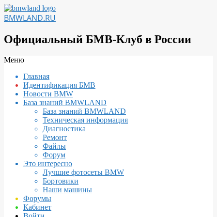
Перейти
к
BMWLAND.RU
содержимому
Официальный БМВ-Клуб в России
Вторичное
Меню
меню
Главная
навигации
Идентификация БМВ
Новости BMW
База знаний BMWLAND
База знаний BMWLAND
Техническая информация
Диагностика
Ремонт
Файлы
Форум
Это интересно
Лучшие фотосеты BMW
Бортовики
Наши машины
Форумы
Кабинет
Войти