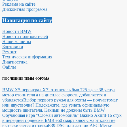
Реклама на сайте
Дисконтная программа
Навигация по сайту
Новости BMW
Новости пользователей
Наши машины
Бортовики
Ремонт
Техническая информация
Диагностика
Файлы
ПОСЛЕДНИЕ ТЕМЫ ФОРУМА
BMW X5 переиграл X7!
отопитель бмв 725 тдс е 38 уснул
мотор отопителя а на дисплее скорость добавляется и
убавляется
Выбор первого ружья для охоты — полуавтомат
или двустволка?
Подскажите, где узнать официальную
мощность двигателя.
Какими не должны быть BMW
Обучающая игра "Сломай автомобиль"
Важно Акпп
F16 стук
в передней подвеске.
БМВ е60 смарт ключ Смарт ключ не
вытаскивается из замка
E39 DSC или датчик АБС
Метки