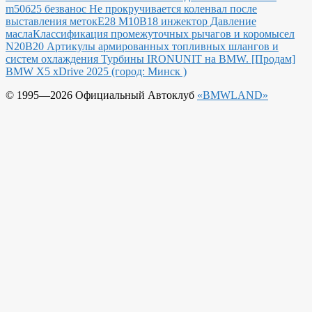
m50б25 безванос Не прокручивается коленвал после
выставления меток
Е28 М10В18 инжектор Давление
масла
Классификация промежуточных рычагов и коромысел
N20B20
Артикулы армированных топливных шлангов и
систем охлаждения
Турбины IRONUNIT на BMW.
[Продам]
BMW X5 xDrive 2025 (город: Минск )
© 1995—2026 Официальный Автоклуб
«BMWLAND»